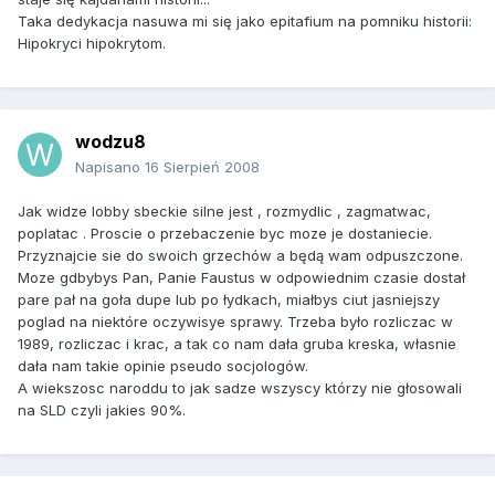
Taka dedykacja nasuwa mi się jako epitafium na pomniku historii:
Hipokryci hipokrytom.
wodzu8
Napisano
16 Sierpień 2008
Jak widze lobby sbeckie silne jest , rozmydlic , zagmatwac,
poplatac . Proscie o przebaczenie byc moze je dostaniecie.
Przyznajcie sie do swoich grzechów a będą wam odpuszczone.
Moze gdbybys Pan, Panie Faustus w odpowiednim czasie dostał
pare pał na goła dupe lub po łydkach, miałbys ciut jasniejszy
poglad na niektóre oczywisye sprawy. Trzeba było rozliczac w
1989, rozliczac i krac, a tak co nam dała gruba kreska, własnie
dała nam takie opinie pseudo socjologów.
A wiekszosc naroddu to jak sadze wszyscy którzy nie głosowali
na SLD czyli jakies 90%.