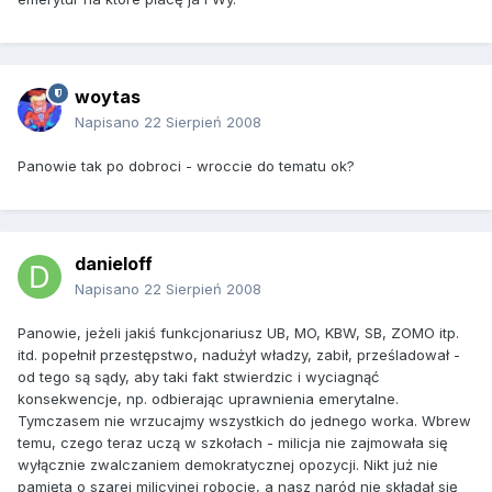
woytas
Napisano
22 Sierpień 2008
Panowie tak po dobroci - wroccie do tematu ok?
danieloff
Napisano
22 Sierpień 2008
Panowie, jeżeli jakiś funkcjonariusz UB, MO, KBW, SB, ZOMO itp.
itd. popełnił przestępstwo, nadużył władzy, zabił, prześladował -
od tego są sądy, aby taki fakt stwierdzic i wyciagnąć
konsekwencje, np. odbierając uprawnienia emerytalne.
Tymczasem nie wrzucajmy wszystkich do jednego worka. Wbrew
temu, czego teraz uczą w szkołach - milicja nie zajmowała się
wyłącznie zwalczaniem demokratycznej opozycji. Nikt już nie
pamięta o szarej milicyjnej robocie, a nasz naród nie składał się