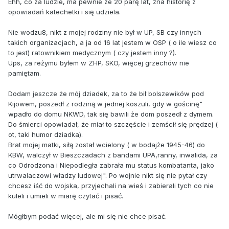
Ehh, co za ludzie, ma pewnie ze 20 parę lat, zna historię z
opowiadań katechetki i się udziela.
Nie wodzu8, nikt z mojej rodziny nie był w UP, SB czy innych
takich organizacjach, a ja od 16 lat jestem w OSP ( o ile wiesz co
to jest) ratownikiem medycznym ( czy jestem inny ?).
Ups, za reżymu byłem w ZHP, SKO, więcej grzechów nie
pamiętam.
Dodam jeszcze że mój dziadek, za to że bił bolszewików pod
Kijowem, poszedł z rodziną w jednej koszuli, gdy w gościnę"
wpadło do domu NKWD, tak się bawili że dom poszedł z dymem.
Do śmierci opowiadał, że miał to szczęście i zemścił się prędzej (
ot, taki humor dziadka).
Brat mojej matki, siłą został wcielony ( w bodajże 1945-46) do
KBW, walczył w Bieszczadach z bandami UPA,ranny, inwalida, za
co Odrodzona i Niepodległa zabrała mu status kombatanta, jako
utrwalaczowi władzy ludowej". Po wojnie nikt się nie pytał czy
chcesz iść do wojska, przyjechali na wieś i zabierali tych co nie
kuleli i umieli w miarę czytać i pisać.
Mógłbym podać więcej, ale mi się nie chce pisać.