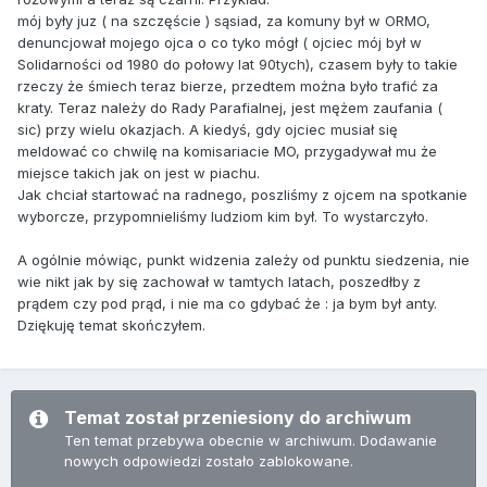
mój były juz ( na szczęście ) sąsiad, za komuny był w ORMO,
denuncjował mojego ojca o co tyko mógł ( ojciec mój był w
Solidarności od 1980 do połowy lat 90tych), czasem były to takie
rzeczy że śmiech teraz bierze, przedtem można było trafić za
kraty. Teraz należy do Rady Parafialnej, jest mężem zaufania (
sic) przy wielu okazjach. A kiedyś, gdy ojciec musiał się
meldować co chwilę na komisariacie MO, przygadywał mu że
miejsce takich jak on jest w piachu.
Jak chciał startować na radnego, poszliśmy z ojcem na spotkanie
wyborcze, przypomnieliśmy ludziom kim był. To wystarczyło.
A ogólnie mówiąc, punkt widzenia zależy od punktu siedzenia, nie
wie nikt jak by się zachował w tamtych latach, poszedłby z
prądem czy pod prąd, i nie ma co gdybać że : ja bym był anty.
Dziękuję temat skończyłem.
Temat został przeniesiony do archiwum
Ten temat przebywa obecnie w archiwum. Dodawanie
nowych odpowiedzi zostało zablokowane.