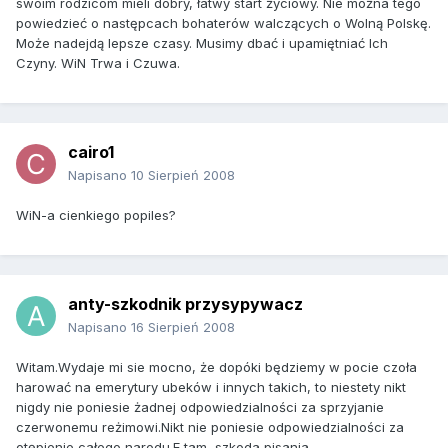
swoim rodzicom mieli dobry, łatwy start życiowy. Nie można tego
powiedzieć o następcach bohaterów walczących o Wolną Polskę.
Może nadejdą lepsze czasy. Musimy dbać i upamiętniać Ich
Czyny. WiN Trwa i Czuwa.
cairo1
Napisano
10 Sierpień 2008
WiN-a cienkiego popiles?
anty-szkodnik przysypywacz
Napisano
16 Sierpień 2008
Witam.Wydaje mi sie mocno, że dopóki będziemy w pocie czoła
harować na emerytury ubeków i innych takich, to niestety nikt
nigdy nie poniesie żadnej odpowiedzialności za sprzyjanie
czerwonemu reżimowi.Nikt nie poniesie odpowiedzialności za
otępienie całego narodu.E tam ,szkoda pisania.