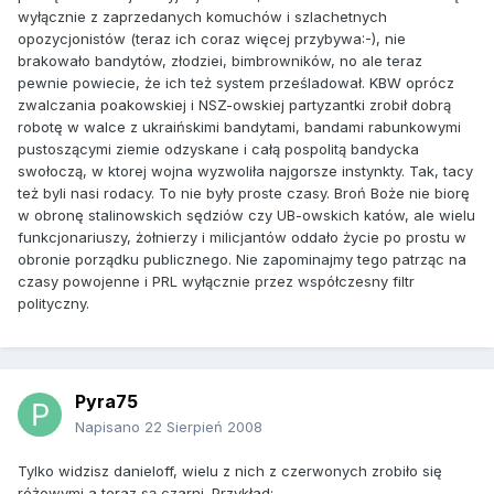
wyłącznie z zaprzedanych komuchów i szlachetnych
opozycjonistów (teraz ich coraz więcej przybywa:-), nie
brakowało bandytów, złodziei, bimbrowników, no ale teraz
pewnie powiecie, że ich też system prześladował. KBW oprócz
zwalczania poakowskiej i NSZ-owskiej partyzantki zrobił dobrą
robotę w walce z ukraińskimi bandytami, bandami rabunkowymi
pustoszącymi ziemie odzyskane i całą pospolitą bandycka
swołoczą, w ktorej wojna wyzwoliła najgorsze instynkty. Tak, tacy
też byli nasi rodacy. To nie były proste czasy. Broń Boże nie biorę
w obronę stalinowskich sędziów czy UB-owskich katów, ale wielu
funkcjonariuszy, żołnierzy i milicjantów oddało życie po prostu w
obronie porządku publicznego. Nie zapominajmy tego patrząc na
czasy powojenne i PRL wyłącznie przez współczesny filtr
polityczny.
Pyra75
Napisano
22 Sierpień 2008
Tylko widzisz danieloff, wielu z nich z czerwonych zrobiło się
różowymi a teraz są czarni. Przykład: