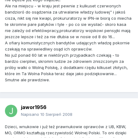
Ale na miejscu - w kraju jest pewnie z kulkuset czerwonych
bandzioró do osądzenia za utrwalanie władzy ludowej" i jakoś
cisza, nikt się nie kwapi, prokururatorzy w IPN-ie biorą co miecha
te skromne pare patyków i tyle - po co sie wysilać- skoro kasa
nie zależy od efektówpracy,prokuratorzy wojskowi pensyjki mają
jeszcze lepsze i też za nie dłubia se w nosie od 8 do 16...
A ofiary komunistycznych bandytów udających władzę pokornie
czekają na sprawiedliwy osąd ich oprawców.
No już ponad 60 lat w niektórych przypadkach czekają - to
bardzo cierpliwi, skromni ludzie ze zdrowiem zniszczonym za
próby walki o Wolną Polskę, z dodatkami rzędu kilkuset złotych,
które im Ta Wolna Polska teraz daje jako podziękowanie...
Smutne ale prawdziwe.
jawor1956
Napisano
10 Sierpień 2008
Dzieci, wnukowie i już też prawnukowie oprawców z UB, KBW,
MO, ORMO kształtują rzeczywistość Wolnej Polski. To oni dzięki