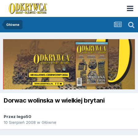
Główne
Dorwac wolinska w wielkiej brytani
Przez
lego50
10 Sierpień 2008
w
Główne