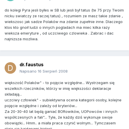
do kolegi Pyra jesli byłes w SB lub jesli był tatus (te 75 przy Twoim
nicku swiatczy ze raczej tatus) , rozumiem ze masz takie zdanie ,
wiekszosc jak sadze Polaków ma zdanie zupełnie inne. Dlaczego
ktos kto gnoił ludzi o innych pogladach ma miec kilka razy
wieksza emeryture , od uczciwego czlowieka . Zabrac i dac
najnizsza mozliwa.
dr.faustus
Napisano
16 Sierpień 2008
większość Polaków" - to pojęcie względne... Wystrzegam się
wszelkich rzeczników, którzy w imię większości deklaracje
składają...
uczciwy człowiek" - subiektywna ocena kategorii osoby, kolejne
pojęcie względne i zależy od kryteriów...
Za 20-30-40 lat będą ganiać BORowików, UOPowców i innych
współczesnych a fali"... Tyle, że każdy dziś wykonuje swoje
obowiązki... Hmm.. a miała praca czynić wolnym... Tymczasem
staje się kajdanami historii...