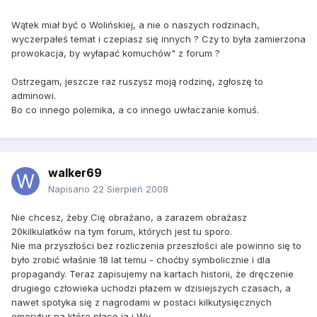
Wątek miał być o Wolińskiej, a nie o naszych rodzinach,
wyczerpałeś temat i czepiasz się innych ? Czy to była zamierzona
prowokacja, by wyłapać komuchów" z forum ?
Ostrzegam, jeszcze raz ruszysz moją rodzinę, zgłoszę to
adminowi.
Bo co innego polemika, a co innego uwłaczanie komuś.
walker69
Napisano
22 Sierpień 2008
Nie chcesz, żeby Cię obrażano, a zarazem obrażasz
20kilkulatków na tym forum, których jest tu sporo.
Nie ma przyszłości bez rozliczenia przeszłości ale powinno się to
było zrobić właśnie 18 lat temu - choćby symbolicznie i dla
propagandy. Teraz zapisujemy na kartach historii, że dręczenie
drugiego człowieka uchodzi płazem w dzisiejszych czasach, a
nawet spotyka się z nagrodami w postaci kilkutysięcznych
emerytur na które płacę ja i Wy.