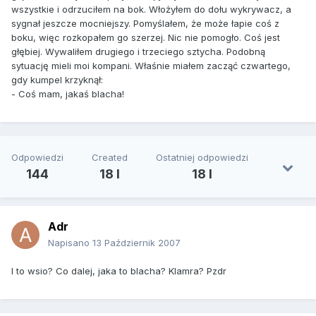
wszystkie i odrzuciłem na bok. Włożyłem do dołu wykrywacz, a
sygnał jeszcze mocniejszy. Pomyślałem, że może łapie coś z
boku, więc rozkopałem go szerzej. Nic nie pomogło. Coś jest
głębiej. Wywaliłem drugiego i trzeciego sztycha. Podobną
sytuację mieli moi kompani. Właśnie miałem zacząć czwartego,
gdy kumpel krzyknął:
- Coś mam, jakaś blacha!
Odpowiedzi
Created
Ostatniej odpowiedzi
144
18 l
18 l
Adr
Napisano
13 Październik 2007
I to wsio? Co dalej, jaka to blacha? Klamra? Pzdr