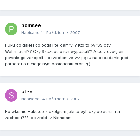
pomsee
Napisano
14 Październik 2007
Huku co dalej i co oddali te klamry?? Kto to był SS czy
Wehrmacht?? Czy Szczepcio ich wypuścił?? A co z czołgiem -
pewnie go zakopali z powrotem ze względu na popadanie pod
paragraf o nielegalnym posiadaniu broni :((
sten
Napisano
14 Październik 2007
No wlasnie Huku,co z czolgiem(jaki to byl),czy pojechal na
zachod:(???I co zrobili z Niemcami