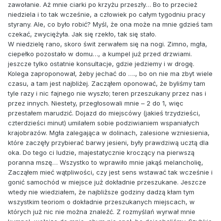
zawołanie. Aż mnie ciarki po krzyżu przeszły… Bo to przecież
niedziela i to tak wcześnie, a człowiek po całym tygodniu pracy
styrany. Ale, co było robić? Myśl, że ona może na mnie gdzieś tam
czekać, zwyciężyła. Jak się rzekło, tak się stało.
W niedzielę rano, skoro świt zerwałem się na nogi. Zimno, mgła,
ciepełko pozostało w domu…, a kumpel już przed drzwiami.
jeszcze tylko ostatnie konsultacje, gdzie jedziemy i w drogę.
Kolega zaproponował, żeby jechać do …., bo on nie ma zbyt wiele
czasu, a tam jest najbliżej. Zacząłem oponować, że byliśmy tam
tyle razy i nic fajnego nie wyszło; teren przeszukany przez nas i
przez innych. Niestety, przegłosowali mnie – 2 do 1, więc
przestałem marudzić. Dojazd do miejscówy (jakieś trzydzieści,
czterdzieści minut) umilałem sobie podziwianiem wspaniałych
krajobrazów. Mgła zalegająca w dolinach, zalesione wzniesienia,
które zaczęły przybierać barwy jesieni, były prawdziwą ucztą dla
oka. Do tego ci ludzie, majestatycznie kroczący na pierwszą
poranna mszę… Wszystko to wprawiło mnie jakąś melancholię,
Zacząłem mieć wątpliwości, czy jest sens wstawać tak wcześnie i
gonić samochód w miejsce już dokładnie przeszukane. Jeszcze
wtedy nie wiedziałem, że najbliższe godziny dadzą kłam tym
wszystkim teoriom o dokładnie przeszukanych miejscach, w
których już nic nie można znaleźć. Z rozmyślań wyrwał mnie