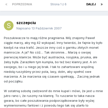
POPRZEDNIA
Strona 1 z 6
DALEJ
szczepciu
Napisano
13 Październik 2007
Poszukiwacze to mają różne pragnienia. Mój znajomy Paweł
ciągle marzy, aby mg 42 wykopać. Inny twierdzi, że fajnie by było
kiedyś na visa trafić. Jeszcze inny coś o garnku złotych monet
mamrocze. A ja? No cóż… Tak skromnie… Marzę o swojej
pierwszej klamrze. Może być austriacka, rosyjska, pruska, ale
żeby była. Zaraziłem tym kumpla, bo też bez klamry jest. A on
swojego, bo i u niego jej brak. I tak to zahartowani wspólną
niedolą ruszyliśmy przez pola, lasy, dolin, aby spełnić swe
marzenia. A że marzenia się czasem spełniają… Zacznę jednak
od początku.
W ostatnią sobotę zadzwonił do mnie kupel i mówi, że jest u mnie
jutro rano i, że ruszmy na klamrę. To ruszanie to taka nasza
gwara, bo całe poszukiwania podporządkowane były wyżej
wymienionemu fantowi i z powodu tego tak się utarło to