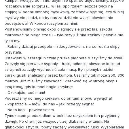
kumpel, wołając do mnie, abym nie spał, bo dojechaliśmy. Szybkie
rozpakowanie sprzętu i… w las. Spojrzałem jeszcze tylko na
stojącą w oddali ambonę myśliwską, zastanawiając się, czy w niej
myśliwy nie siedzi, co by nas za dziki nie wziął i ołowiem nie
poczęstował. W końcu ruszyłem za nimi.
Postanowiliśmy ominąć okop ciągnący się przez las; szkoda
marnować na niego czasu – tyle razy już nim szliśmy i pewnie nie
tylko my.
- Robimy dzisiaj przedpole – zdecydowałem, na co reszta ekipy
przystała.
Ustawieni w szeregu niczym pruska piechota ruszyliśmy do ataku.
Zaczęły się pierwsze sygnały – łuski, odłamki, ołowiane kulki od
szrapneli zaczęły wychodzić cała masą. Był i płomyk nadziei –
carski guzik znaleziony przez kumpla. Uszliśmy tak może 250, 300
metrów. Już mieliśmy zawracać i kierować się w stronę okopu
inną trasą, gdy kumpel nagle krzyknął:
- Czekajcie, coś mam!
Podeszliśmy do niego ciekawi, co on tam znowu wywąchał.
- Popatrzcie! – mówi do nas – jaki rozległy sygnał.
- No to kop – powiedziałem.
Tymczasem ja odszedłem w bok i też usłyszałem ten przyjemny
dźwięk. Po chwili już wszyscy trzej dłubaliśmy w ziemi. Na
głębokości sztychu łopaty zaczęły wyskakiwać łuski. Wyzbierałem