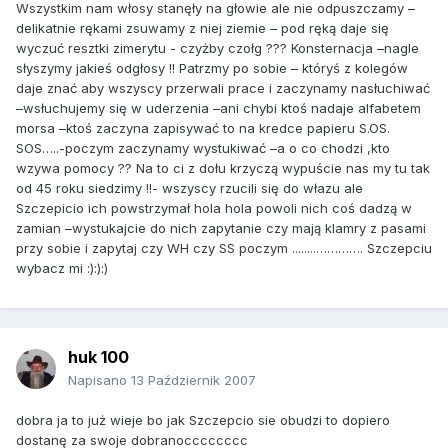
Wszystkim nam włosy stanęły na głowie ale nie odpuszczamy –
delikatnie rękami zsuwamy z niej ziemie – pod ręką daje się
wyczuć resztki zimerytu - czyżby czołg ??? Konsternacja –nagle
słyszymy jakieś odgłosy !! Patrzmy po sobie – któryś z kolegów
daje znać aby wszyscy przerwali prace i zaczynamy nasłuchiwać
–wsłuchujemy się w uderzenia –ani chybi ktoś nadaje alfabetem
morsa –ktoś zaczyna zapisywać to na kredce papieru S.OS.
SOS…..-poczym zaczynamy wystukiwać –a o co chodzi ,kto
wzywa pomocy ?? Na to ci z dołu krzyczą wypuście nas my tu tak
od 45 roku siedzimy !!- wszyscy rzucili się do włazu ale
Szczepicio ich powstrzymał hola hola powoli nich coś dadzą w
zamian –wystukajcie do nich zapytanie czy mają klamry z pasami
przy sobie i zapytaj czy WH czy SS poczym ........…………. Szczepciu
wybacz mi :):):)
huk 100
Napisano
13 Październik 2007
dobra ja to już wieje bo jak Szczepcio sie obudzi to dopiero
dostanę za swoje dobranocccccccc