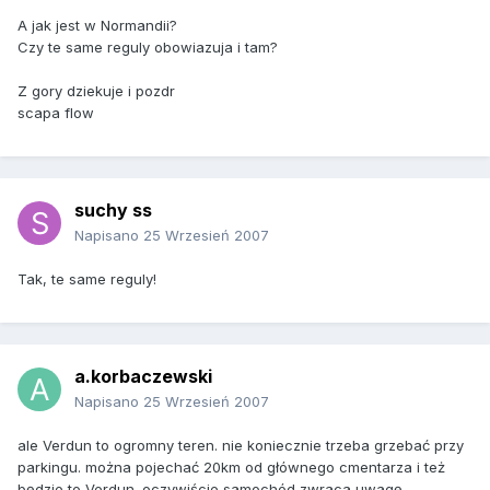
A jak jest w Normandii?
Czy te same reguly obowiazuja i tam?
Z gory dziekuje i pozdr
scapa flow
suchy ss
Napisano
25 Wrzesień 2007
Tak, te same reguly!
a.korbaczewski
Napisano
25 Wrzesień 2007
ale Verdun to ogromny teren. nie koniecznie trzeba grzebać przy
parkingu. można pojechać 20km od głównego cmentarza i też
będzie to Verdun. oczywiście samochód zwraca uwagę.