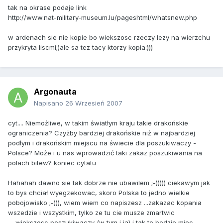
tak na okrase podaje link
http://www.nat-military-museum.lu/pageshtml/whatsnew.php
w ardenach sie nie kopie bo wiekszosc rzeczy lezy na wierzchu
przykryta liscmi;)ale sa tez tacy ktorzy kopia:)))
Argonauta
Napisano
26 Wrzesień 2007
cyt.... Niemożliwe, w takim światłym kraju takie drakońskie
ograniczenia? Czyżby bardziej drakońskie niż w najbardziej
podłym i drakońskim miejscu na świecie dla poszukiwaczy -
Polsce? Może i u nas wprowadzić taki zakaz poszukiwania na
polach bitew? koniec cytatu
Hahahah dawno sie tak dobrze nie ubawilem ;-))))) ciekawym jak
to bys chciał wyegzekowac, skoro Polska to jedno wielkie
pobojowisko ;-))), wiem wiem co napiszesz ...zakazac kopania
wszedzie i wszystkim, tylko ze tu cie musze zmartwic
.....wiekszosc poszukiwaczy (w tym i ja) i tak to bedzie miec