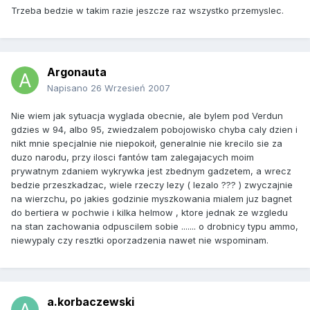
Trzeba bedzie w takim razie jeszcze raz wszystko przemyslec.
Argonauta
Napisano
26 Wrzesień 2007
Nie wiem jak sytuacja wyglada obecnie, ale bylem pod Verdun
gdzies w 94, albo 95, zwiedzalem pobojowisko chyba caly dzien i
nikt mnie specjalnie nie niepokoił, generalnie nie krecilo sie za
duzo narodu, przy ilosci fantów tam zalegajacych moim
prywatnym zdaniem wykrywka jest zbednym gadzetem, a wrecz
bedzie przeszkadzac, wiele rzeczy lezy ( lezalo ??? ) zwyczajnie
na wierzchu, po jakies godzinie myszkowania mialem juz bagnet
do bertiera w pochwie i kilka helmow , ktore jednak ze wzgledu
na stan zachowania odpuscilem sobie ....... o drobnicy typu ammo,
niewypaly czy resztki oporzadzenia nawet nie wspominam.
a.korbaczewski