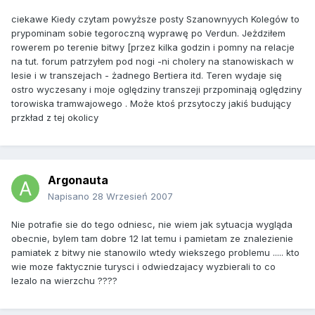
ciekawe Kiedy czytam powyższe posty Szanownyych Kolegów to
prypominam sobie tegoroczną wyprawę po Verdun. Jeżdziłem
rowerem po terenie bitwy [przez kilka godzin i pomny na relacje
na tut. forum patrzyłem pod nogi -ni cholery na stanowiskach w
lesie i w transzejach - żadnego Bertiera itd. Teren wydaje się
ostro wyczesany i moje oględziny transzeji przpominają oględziny
torowiska tramwajowego . Może ktoś przsytoczy jakiś budujący
przkład z tej okolicy
Argonauta
Napisano
28 Wrzesień 2007
Nie potrafie sie do tego odniesc, nie wiem jak sytuacja wygląda
obecnie, bylem tam dobre 12 lat temu i pamietam ze znalezienie
pamiatek z bitwy nie stanowilo wtedy wiekszego problemu ..... kto
wie moze faktycznie turysci i odwiedzajacy wyzbierali to co
lezalo na wierzchu ????