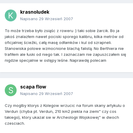
krasnoludek
Napisano
29 Wrzesień 2007
To może trzeba było zsiąśc z roweru :) taki sobie żarcik. Bo ja
jakoś znalazłem nawet pociski sporego kalibru, kilka metrów od
oficjalniej ścieżki, całą masę odłamków i kul od szrapneli.
Stanowiska polowe wzmocnione blachą falistą. No Berthiera nie
trafiłem ale łuski od niego tak. I zaznaczam nie zapuszczałem się
nigdzie specjalnie w ostępy leśne. Naprawdę polecam
scapa flow
Napisano
29 Wrzesień 2007
Czy moglby ktorys z Kolegow wrzucic na forum skany artykulu o
Verdun (chyba pt. Verdun, 210 km2 piekla na ziemi" czy cos
takiego), ktory ukazal sie w Archeologii Wojskowej" w dwoch
czesciach.