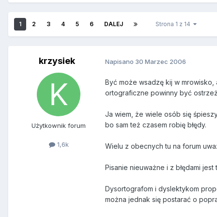
1
2
3
4
5
6
DALEJ
Strona 1 z 14
krzysiek
Napisano
30 Marzec 2006
Być może wsadzę kij w mrowisko, a
ortograficzne powinny być ostrzeż
Ja wiem, że wiele osób się śpiesz
bo sam też czasem robię błędy.
Użytkownik forum
1,6k
Wielu z obecnych tu na forum uważa
Pisanie nieuważne i z błędami jes
Dysortografom i dyslektykom propo
można jednak się postarać o popr