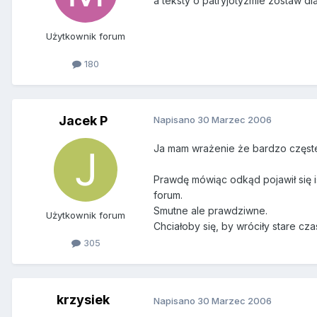
a teksty o patryjotyzmie zostaw dla
Użytkownik forum
180
Jacek P
Napisano
30 Marzec 2006
Ja mam wrażenie że bardzo częste 
Prawdę mówiąc odkąd pojawił się i
forum.
Smutne ale prawdziwne.
Użytkownik forum
Chciałoby się, by wróciły stare czasy
305
krzysiek
Napisano
30 Marzec 2006