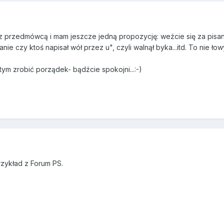
 z przedmówcą i mam jeszcze jedną propozycję: weźcie się za pisan
nie czy ktoś napisał wół przez u", czyli walnął byka...itd. To nie ł
 tym zrobić porządek- bądźcie spokojni...:-)
zykład z Forum PS.