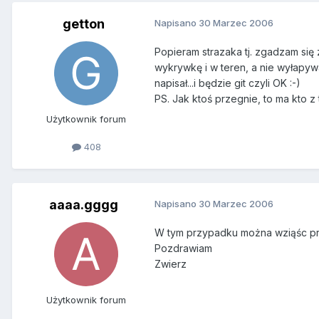
getton
Napisano
30 Marzec 2006
Popieram strazaka tj. zgadzam się
wykrywkę i w teren, a nie wyłapywa
napisał...i będzie git czyli OK :-)
PS. Jak ktoś przegnie, to ma kto z
Użytkownik forum
408
aaaa.gggg
Napisano
30 Marzec 2006
W tym przypadku można wziąśc pr
Pozdrawiam
Zwierz
Użytkownik forum