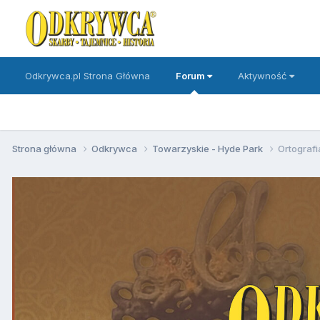
Odkrywca.pl Strona Główna
Forum
Aktywność
Strona główna
Odkrywca
Towarzyskie - Hyde Park
Ortografi