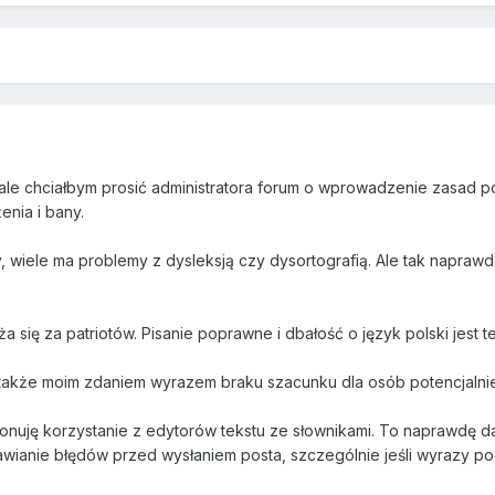
le chciałbym prosić administratora forum o wprowadzenie zasad po
enia i bany.
y, wiele ma problemy z dysleksją czy dysortografią. Ale tak napraw
 się za patriotów. Pisanie poprawne i dbałość o język polski jest 
t także moim zdaniem wyrazem braku szacunku dla osób potencjalnie
nuję korzystanie z edytorów tekstu ze słownikami. To naprawdę da 
awianie błędów przed wysłaniem posta, szczególnie jeśli wyrazy p