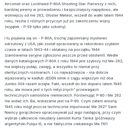
Aircomet oraz Lockheed P-80A Shooting Star. Pierwszy z nich,
bardziej pewny w prowadzeniu i bezpiczniejszy napędowo, ale
wolniejszy od me 262, Gloster Meteor, wszedł do walki latem 1944
roku, reszta z różnych przyczyn już po zakończeniu wojny
(wyjątek - P-59 tylko jako szkolny).
I tu pojawia się on - P-80A, trochę zapomniany mysliwiec
odrzutowy z USA, jaki został opracowany w rekordowo szybkim
czasie w latach 1943-44 i oblatany na początku 1944
(zamówienia seryjne zgłoszono jeszcze przed oblotem!). Wedle
danych katalogowych P-80A z roku 1944 jest szybszy niż Me-262,
ma większy pułap, zasięg, a wszystko to niemal przy
identycznych rozmiarach. I co najważniejsze - ma dobrze
wpasowany w kadłub JEDEN silnik o ciągu większym niż oba
Jumbo 004 razem wzięte. Fakt, wszedł do linii dopiero latem 1945
roku, ale mowa jest o tych mitycznych" przewagach
technicznych samolotów niemieckich. Porównując P-80 i Me 262
nie widać ich. Ba, wskazanie jest na P-80. Czym zatem wiosną
1945 roku mógł jeszcze technicznie imponować Me 262? Sami
Niemcy gorączkowo opracowywali już jego następcę, przy czym
wybrali całkowicie nieudany samolot Kurta Tanka (późniejszy
argentyński Pulqui II), a nie faktycznie ciekawego Me 1101.