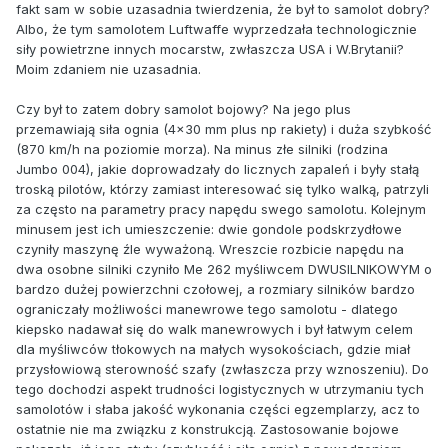
fakt sam w sobie uzasadnia twierdzenia, że był to samolot dobry?
Albo, że tym samolotem Luftwaffe wyprzedzała technologicznie
siły powietrzne innych mocarstw, zwłaszcza USA i W.Brytanii?
Moim zdaniem nie uzasadnia.
Czy był to zatem dobry samolot bojowy? Na jego plus
przemawiają siła ognia (4x30 mm plus np rakiety) i duża szybkość
(870 km/h na poziomie morza). Na minus złe silniki (rodzina
Jumbo 004), jakie doprowadzały do licznych zapaleń i były stałą
troską pilotów, którzy zamiast interesować się tylko walką, patrzyli
za często na parametry pracy napędu swego samolotu. Kolejnym
minusem jest ich umieszczenie: dwie gondole podskrzydłowe
czyniły maszynę źle wyważoną. Wreszcie rozbicie napędu na
dwa osobne silniki czyniło Me 262 myśliwcem DWUSILNIKOWYM o
bardzo dużej powierzchni czołowej, a rozmiary silników bardzo
ograniczały możliwości manewrowe tego samolotu - dlatego
kiepsko nadawał się do walk manewrowych i był łatwym celem
dla myśliwców tłokowych na małych wysokościach, gdzie miał
przysłowiową sterowność szafy (zwłaszcza przy wznoszeniu). Do
tego dochodzi aspekt trudności logistycznych w utrzymaniu tych
samolotów i słaba jakość wykonania części egzemplarzy, acz to
ostatnie nie ma związku z konstrukcją. Zastosowanie bojowe