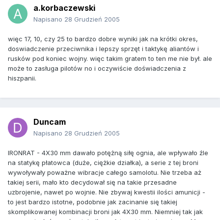
a.korbaczewski
Napisano
28 Grudzień 2005
więc 17, 10, czy 25 to bardzo dobre wyniki jak na krótki okres,
doswiadczenie przeciwnika i lepszy sprzęt i taktykę aliantów i
rusków pod koniec wojny. więc takim gratem to ten me nie był. ale
może to zasługa pilotów no i oczywiście doświadczenia z
hiszpanii.
Duncam
Napisano
28 Grudzień 2005
IRONRAT - 4X30 mm dawało potężną siłę ognia, ale wpływało źle
na statykę płatowca (duże, ciężkie działka), a serie z tej broni
wywoływały poważne wibracje całego samolotu. Nie trzeba aż
takiej serii, mało kto decydował się na takie przesadne
uzbrojenie, nawet po wojnie. Nie zbywaj kwestii ilości amunicji -
to jest bardzo istotne, podobnie jak zacinanie się takiej
skomplikowanej kombinacji broni jak 4X30 mm. Niemniej tak jak