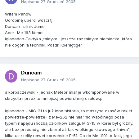
Napisano
27 Grudzień 2005
Witam Panów
Odrobinę uperdliwości tj.
Duncan- silnik Jumo
Acer- Me 163 Komet
Iglanadon-Taktyka ,taktyka i jeszcze raz taktyka niemiecka ,która
nie dogoniła techniki. Pozdr. Koenigtiger
Duncam
Napisano
27 Grudzień 2005
a.korbaczewski - jednak Meteor miał je wkomponowane w
skrzydła i przez to mniejszą powierchnię czołową.
iglanadon - MiG-21 to już inna historia, to maszyna czasów rakiet
powietrze-powietrze i z Me-262 nie miał nic wspólnego poza
typem napędu i liczbą członków załogi. MiG-15 w Korei był groźny,
ale bez przesady, nie zbierał aż tak wielkiego krwawego żniwa",
kilka ustrzeliły nawet koreańskie P-51. Co do Me-1101 to fakt, jego