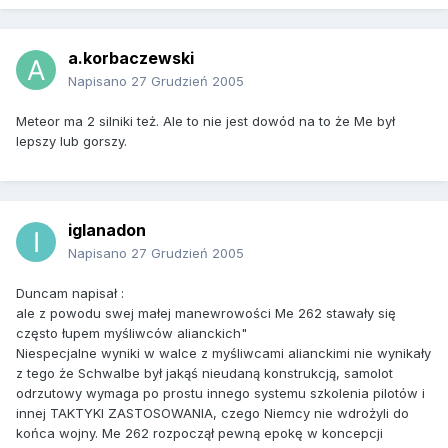
a.korbaczewski
Napisano
27 Grudzień 2005
Meteor ma 2 silniki też. Ale to nie jest dowód na to że Me był
lepszy lub gorszy.
iglanadon
Napisano
27 Grudzień 2005
Duncam napisał :
ale z powodu swej małej manewrowości Me 262 stawały się
często łupem myśliwców alianckich"
Niespecjalne wyniki w walce z myśliwcami alianckimi nie wynikały
z tego że Schwalbe był jakąś nieudaną konstrukcją, samolot
odrzutowy wymaga po prostu innego systemu szkolenia pilotów i
innej TAKTYKI ZASTOSOWANIA, czego Niemcy nie wdrożyli do
końca wojny. Me 262 rozpoczął pewną epokę w koncepcji