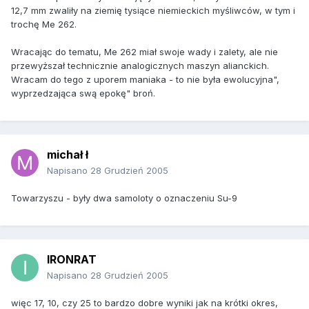
12,7 mm zwaliły na ziemię tysiące niemieckich myśliwców, w tym i
trochę Me 262.
Wracając do tematu, Me 262 miał swoje wady i zalety, ale nie
przewyższał technicznie analogicznych maszyn alianckich.
Wracam do tego z uporem maniaka - to nie była ewolucyjna",
wyprzedzająca swą epokę" broń.
michał ł
Napisano
28 Grudzień 2005
Towarzyszu - były dwa samoloty o oznaczeniu Su-9
IRONRAT
Napisano
28 Grudzień 2005
więc 17, 10, czy 25 to bardzo dobre wyniki jak na krótki okres,