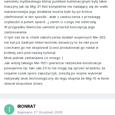
samolotu myśliwskiego której punktem kulminacyjnym były takie
maszyny jak np Mig-21 (też kompletnie nie nadający się do walki
manewrowej)a jego działanie można było by po krótce
zdefiniować w ten sposób : atak z zaskoczenia z przewagą
szybkośći a potem spierd....j zanim ci czego nie odstrzelą.
W przypadku Niemców samolot przerósł koncepcję jego
zastosowania
O tym zaś że w chwili zakończenia działań wojennych Me-262
nie był już żadnym hitem techniki świadczy to że nikt poza
czechami go nie skopiował (czesi produkowali go nadal w
krótkiej serii pod nazwą turbina)
Mnie jednak zastanawia co innego :)
Jak widzę takiego Me-1101 i pierwsze radzieckie konstrukcje
powojenne np: taki Jak-23 to nie mogę się oprzeć wrażeniu że
rosjanie cosik sporo zapożyczyli, zresztą po wojnie wykonali
nebywały skok technologiczny do tego stopnia że Mig-15 w Korei
zbierał straszliwe żniwo
IRONRAT
Napisano
27 Grudzień 2005