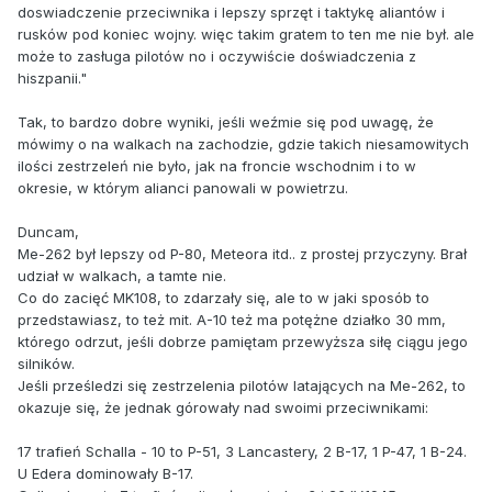
doswiadczenie przeciwnika i lepszy sprzęt i taktykę aliantów i
rusków pod koniec wojny. więc takim gratem to ten me nie był. ale
może to zasługa pilotów no i oczywiście doświadczenia z
hiszpanii."
Tak, to bardzo dobre wyniki, jeśli weźmie się pod uwagę, że
mówimy o na walkach na zachodzie, gdzie takich niesamowitych
ilości zestrzeleń nie było, jak na froncie wschodnim i to w
okresie, w którym alianci panowali w powietrzu.
Duncam,
Me-262 był lepszy od P-80, Meteora itd.. z prostej przyczyny. Brał
udział w walkach, a tamte nie.
Co do zacięć MK108, to zdarzały się, ale to w jaki sposób to
przedstawiasz, to też mit. A-10 też ma potężne działko 30 mm,
którego odrzut, jeśli dobrze pamiętam przewyższa siłę ciągu jego
silników.
Jeśli prześledzi się zestrzelenia pilotów latających na Me-262, to
okazuje się, że jednak górowały nad swoimi przeciwnikami:
17 trafień Schalla - 10 to P-51, 3 Lancastery, 2 B-17, 1 P-47, 1 B-24.
U Edera dominowały B-17.