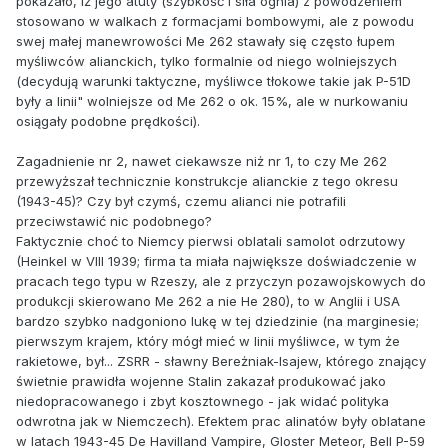
pokazało, iż jego atuty (szybkość i siła ognia) z powodzeniem
stosowano w walkach z formacjami bombowymi, ale z powodu
swej małej manewrowości Me 262 stawały się często łupem
myśliwców alianckich, tylko formalnie od niego wolniejszych
(decydują warunki taktyczne, myśliwce tłokowe takie jak P-51D
były a linii" wolniejsze od Me 262 o ok. 15%, ale w nurkowaniu
osiągały podobne prędkości).
Zagadnienie nr 2, nawet ciekawsze niż nr 1, to czy Me 262
przewyższał technicznie konstrukcje alianckie z tego okresu
(1943-45)? Czy był czymś, czemu alianci nie potrafili
przeciwstawić nic podobnego?
Faktycznie choć to Niemcy pierwsi oblatali samolot odrzutowy
(Heinkel w VIII 1939; firma ta miała największe doświadczenie w
pracach tego typu w Rzeszy, ale z przyczyn pozawojskowych do
produkcji skierowano Me 262 a nie He 280), to w Anglii i USA
bardzo szybko nadgoniono lukę w tej dziedzinie (na marginesie;
pierwszym krajem, który mógł mieć w linii myśliwce, w tym że
rakietowe, był... ZSRR - sławny Bereżniak-Isajew, którego znający
świetnie prawidła wojenne Stalin zakazał produkować jako
niedopracowanego i zbyt kosztownego - jak widać polityka
odwrotna jak w Niemczech). Efektem prac alinatów były oblatane
w latach 1943-45 De Havilland Vampire, Gloster Meteor, Bell P-59