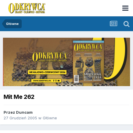
Główne
Mit Me 262
Przez
Duncam
27 Grudzień 2005
w
Główne