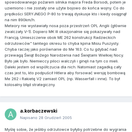
spowodowanego pożarem silnika majora Freda Borsodi, potem je
uziemiono i nie zostały one użyte bojowo do końca wojny. Co do
prędkości SERYJNEGO P-80 to trwają dyskusje kto i kiedy osiągnął
na nim 890km/h.
Meteory nie wystawiały nosa poza przestrzeń OPL Anglii (głównie
zwalczały V-1). Dopiero MK III okazjonalnie się pokazywały nad
Francją. Umieszczenie obok ME 262 konstrukcji Radzieckich
odrzutowców" tamtego okresu to chyba kpina Misiu Puszysty.
Chyba raczej jako porównanie do Me 163. Co tu gdybać nad
przewagą Świąt Bożego Narodzenia nad Świętami Wielkiej Nocy.
Było jak było. Niemieccy piloci walczyli i ginęli na tym co mieli.
Daleki jestem od współczucia dla nich. Natomiast zagadką cały
czas jest to, kto podpuścił Hitlera aby forsować wersję bombową
Me 262 i Rakietę V2 zamiast OPL (np. Wasserfall i inne). To był
kolosalny błąd strategiczny.
a.korbaczewski
Napisano
28 Grudzień 2005
Myślę sobie, że jeśliby odrzutowce byłyby potrzebne do wygrania