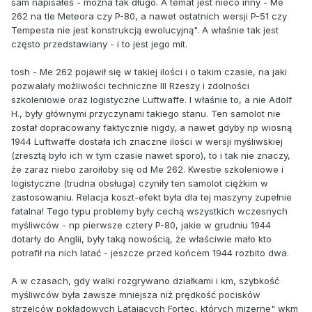
sam napisałeś - można tak długo. A temat jest nieco inny - Me
262 na tle Meteora czy P-80, a nawet ostatnich wersji P-51 czy
Tempesta nie jest konstrukcją ewolucyjną". A właśnie tak jest
często przedstawiany - i to jest jego mit.
tosh - Me 262 pojawił się w takiej ilości i o takim czasie, na jaki
pozwalały możliwości techniczne III Rzeszy i zdolności
szkoleniowe oraz logistyczne Luftwaffe. I właśnie to, a nie Adolf
H., były głównymi przyczynami takiego stanu. Ten samolot nie
został dopracowany faktycznie nigdy, a nawet gdyby np wiosną
1944 Luftwaffe dostała ich znaczne ilości w wersji myśliwskiej
(zresztą było ich w tym czasie nawet sporo), to i tak nie znaczy,
że zaraz niebo zaroiłoby się od Me 262. Kwestie szkoleniowe i
logistyczne (trudna obsługa) czyniły ten samolot ciężkim w
zastosowaniu. Relacja koszt-efekt była dla tej maszyny zupełnie
fatalna! Tego typu problemy były cechą wszystkich wczesnych
myśliwców - np pierwsze cztery P-80, jakie w grudniu 1944
dotarły do Anglii, były taką nowością, że właściwie mało kto
potrafił na nich latać - jeszcze przed końcem 1944 rozbito dwa.
A w czasach, gdy walki rozgrywano działkami i km, szybkość
myśliwców była zawsze mniejsza niż prędkość pocisków
strzelców pokładowych Latających Fortec, których mizerne" wkm