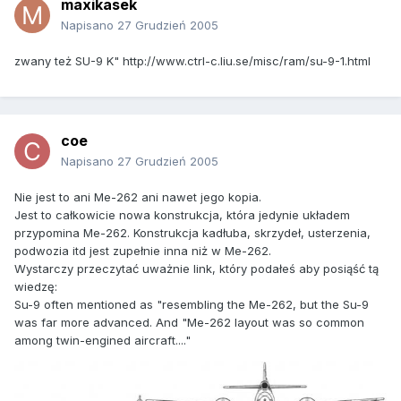
maxikasek
Napisano
27 Grudzień 2005
zwany też SU-9 K" http://www.ctrl-c.liu.se/misc/ram/su-9-1.html
coe
Napisano
27 Grudzień 2005
Nie jest to ani Me-262 ani nawet jego kopia.
Jest to całkowicie nowa konstrukcja, która jedynie układem
przypomina Me-262. Konstrukcja kadłuba, skrzydeł, usterzenia,
podwozia itd jest zupełnie inna niż w Me-262.
Wystarczy przeczytać uważnie link, który podałeś aby posiąść tą
wiedzę:
Su-9 often mentioned as "resembling the Me-262, but the Su-9
was far more advanced. And "Me-262 layout was so common
among twin-engined aircraft...."