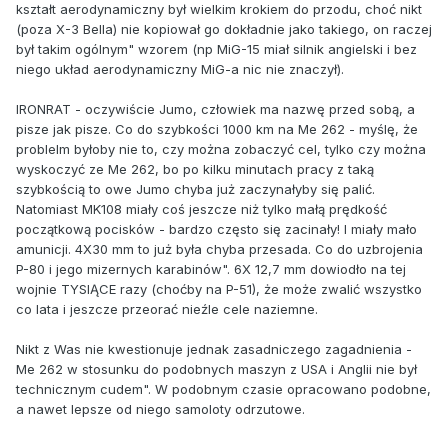
kształt aerodynamiczny był wielkim krokiem do przodu, choć nikt
(poza X-3 Bella) nie kopiował go dokładnie jako takiego, on raczej
był takim ogólnym" wzorem (np MiG-15 miał silnik angielski i bez
niego układ aerodynamiczny MiG-a nic nie znaczył).
IRONRAT - oczywiście Jumo, człowiek ma nazwę przed sobą, a
pisze jak pisze. Co do szybkości 1000 km na Me 262 - myślę, że
problelm byłoby nie to, czy można zobaczyć cel, tylko czy można
wyskoczyć ze Me 262, bo po kilku minutach pracy z taką
szybkością to owe Jumo chyba już zaczynałyby się palić.
Natomiast MK108 miały coś jeszcze niż tylko małą prędkość
początkową pocisków - bardzo często się zacinały! I miały mało
amunicji. 4X30 mm to już była chyba przesada. Co do uzbrojenia
P-80 i jego mizernych karabinów". 6X 12,7 mm dowiodło na tej
wojnie TYSIĄCE razy (choćby na P-51), że może zwalić wszystko
co lata i jeszcze przeorać nieźle cele naziemne.
Nikt z Was nie kwestionuje jednak zasadniczego zagadnienia -
Me 262 w stosunku do podobnych maszyn z USA i Anglii nie był
technicznym cudem". W podobnym czasie opracowano podobne,
a nawet lepsze od niego samoloty odrzutowe.