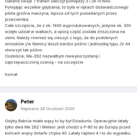
Galland swoje 7 trafień zaliczył pomiędzy 3 i 26 IV.1945.
Pomijając wszelkie gdybania, to była w rękach doświadczonego
pilota groźna maszyna, lepsza od tych posiadanych przez
przeciwnika.
Całe szczęście, że z ok. 1400 wyprodukowanych, jedynie ok. 300
wzięło udział w walkach, a sporą część została zniszczona na
ziemi. Należy również się cieszyć z tego, że do podobnych
wniosków j/w Niemcy doszli bardzo późno i jednostkę typu JV 44
stworzyli tak późno.
Osobiście, Me-262 nazwałbym niewykorzystaną i
zaprzepaszczoną szansą - na szczęście.
Ironrat
Peter
Napisano
28 Grudzień 2005
Gdyby Babcia miała wąsy to by był Dziadunio. Operacyjnie latały
tylko dwa Me 262 i Meteor. jeśli chodzi o P-80 to do Europy przed
końcem wojny dotarło chyba 40. Latały raptem 4 i to do wypadku