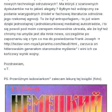
nowych technologii odrzutowych". Ma któryś z szanownych
dyskutantów na to jakieś alegaty ? Byłbym też wdzięczny za
podanie wiarygodnych źródeł w fachowej literaturze odnośnie
jego rzekomej agnozji. To że był antropofagiem,- to już wiem
dzięki jednostajnej i jednokierunkowej medialnej autostradzie, i to
się powoli pod moim czerepem mimowolnie utrwala, ale że był też
chromy na umyśle jest dla mnie nowe, szczególnie po
zapoznaniu się z tym co ma do powiedzenia Frank Joseph ->
http://tezlav-von-roya3.piranho.com/Neu8.html , zarzuca on
hitlerowskim generałom staromodne myślenie" i wini ich za
końcowy wynik wojny.
Pozdrawiam,
v.T.
PS. Przeróżnym iedowiarkom" zalecam lekurę tej książki (foto).