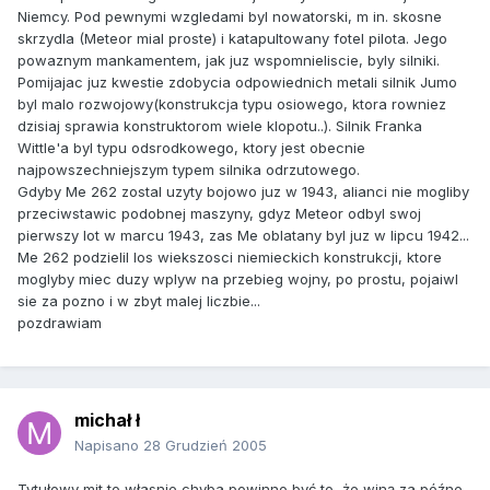
Niemcy. Pod pewnymi wzgledami byl nowatorski, m in. skosne
skrzydla (Meteor mial proste) i katapultowany fotel pilota. Jego
powaznym mankamentem, jak juz wspomnieliscie, byly silniki.
Pomijajac juz kwestie zdobycia odpowiednich metali silnik Jumo
byl malo rozwojowy(konstrukcja typu osiowego, ktora rowniez
dzisiaj sprawia konstruktorom wiele klopotu..). Silnik Franka
Wittle'a byl typu odsrodkowego, ktory jest obecnie
najpowszechniejszym typem silnika odrzutowego.
Gdyby Me 262 zostal uzyty bojowo juz w 1943, alianci nie mogliby
przeciwstawic podobnej maszyny, gdyz Meteor odbyl swoj
pierwszy lot w marcu 1943, zas Me oblatany byl juz w lipcu 1942...
Me 262 podzielil los wiekszosci niemieckich konstrukcji, ktore
moglyby miec duzy wplyw na przebieg wojny, po prostu, pojaiwl
sie za pozno i w zbyt malej liczbie...
pozdrawiam
michał ł
Napisano
28 Grudzień 2005
Tytułowy mit to własnie chyba powinno być to, że winą za późne