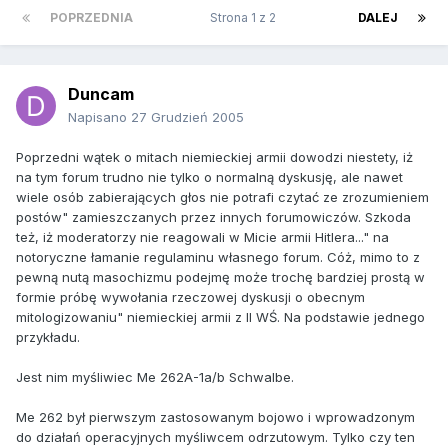
POPRZEDNIA
Strona 1 z 2
DALEJ
Duncam
Napisano
27 Grudzień 2005
Poprzedni wątek o mitach niemieckiej armii dowodzi niestety, iż
na tym forum trudno nie tylko o normalną dyskusję, ale nawet
wiele osób zabierających głos nie potrafi czytać ze zrozumieniem
postów" zamieszczanych przez innych forumowiczów. Szkoda
też, iż moderatorzy nie reagowali w Micie armii Hitlera..." na
notoryczne łamanie regulaminu własnego forum. Cóż, mimo to z
pewną nutą masochizmu podejmę może trochę bardziej prostą w
formie próbę wywołania rzeczowej dyskusji o obecnym
mitologizowaniu" niemieckiej armii z II WŚ. Na podstawie jednego
przykładu.
Jest nim myśliwiec Me 262A-1a/b Schwalbe.
Me 262 był pierwszym zastosowanym bojowo i wprowadzonym
do działań operacyjnych myśliwcem odrzutowym. Tylko czy ten