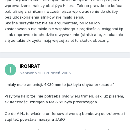
wprowadzenie nalezy obciążyć Hitlera. Tak na prawde do końca
babrali się z silnikami i wcześniejsze wprowadzenie do służby
bez udoskonalenia silnikow nie miało sensu.
Skośne skrzydła też nie sa argumentem, bo idea ich
zastosowania nie miała nic wspólnego z prędkością, osiągami itp
- tak naprawde to chodziło o wywazenie (silniki) a to, ze okazało
się że takie skrzydła mają więcej zalet to skutek uboczny.
IRONRAT
Napisano
28 Grudzień 2005
I miały mało amunicji. 4X30 mm to już była chyba przesada."
Przy tym kalibrze, nie potrzeba było wielu trafień. Jak już pisałem,
skuteczność uzbrojenia Me-262 była przerażająca.
Co do A.H., to właśnie on forsował wersję bombową odrzutowca i
stąd też powstała maszyna JABO.