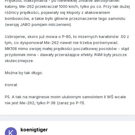
Prędkośc maksymalna - po niewielkiej zmianie aerodynamiki
kabiny, Me-262 przekraczał 1000 km/h, tylko po co. Przy tak dużej
różnicy prędkości, pojawiały się kłopoty z atakowaniem
bombowców, a takie było główne przeznaczenie tego samolotu
(wersję JABO pomijam milczeniem).
Uzbrojenie, skoro już mowa o P-80, to mizernych karabinów .50 z
tym, co dysponował Me-262 nawet nie trzeba porównywać.
MK108 mimo swojej małej prędkości poczatkowej pocisków - stąd
przydomek mina - dawały przerażające efekty. R4M były jeszcze
skuteczniejsze.
Można by tak długo.
Ironrat
PS. A tak na marginesie moim ulubionym samolotem II WŚ wcale
nie jest Me-262, tylko P-38 (zaraz po P-11).
koenigtiger