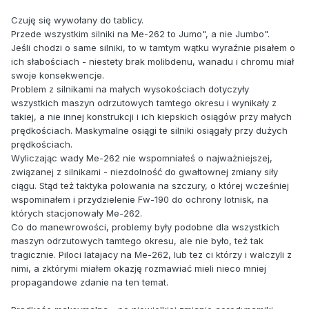
Czuję się wywołany do tablicy.
Przede wszystkim silniki na Me-262 to Jumo", a nie Jumbo".
Jeśli chodzi o same silniki, to w tamtym wątku wyraźnie pisałem o
ich słabościach - niestety brak molibdenu, wanadu i chromu miał
swoje konsekwencje.
Problem z silnikami na małych wysokościach dotyczyły
wszystkich maszyn odrzutowych tamtego okresu i wynikały z
takiej, a nie innej konstrukcji i ich kiepskich osiągów przy małych
prędkościach. Maskymalne osiągi te silniki osiągały przy dużych
prędkościach.
Wyliczając wady Me-262 nie wspomniałeś o najważniejszej,
związanej z silnikami - niezdolność do gwałtownej zmiany siły
ciągu. Stąd też taktyka polowania na szczury, o której wcześniej
wspominałem i przydzielenie Fw-190 do ochrony lotnisk, na
których stacjonowały Me-262.
Co do manewrowości, problemy były podobne dla wszystkich
maszyn odrzutowych tamtego okresu, ale nie było, też tak
tragicznie. Piloci latajacy na Me-262, lub tez ci którzy i walczyli z
nimi, a zktórymi miałem okazję rozmawiać mieli nieco mniej
propagandowe zdanie na ten temat.