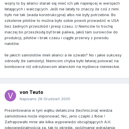
wojny to by alianci starali się mieć ich jak najwięcej w wersjach
łatających i walczących. Jeśli nie latały to znaczy że coś z nimi
było nie tak (wada konstrukcyjna) albo nie były potrzebne. Bo
szkolenie pilotów to można było sobie powoli prowadzić w USA
bez żadnych przeszkód i presji czasu. U Niemców to trochę
inaczej bo przeszkodą był brak paliwa, jakiś tam surowców do
produkcji, pilotów i brak czasu i ciągłe przerwy z powodu
nalotów.
Ile jakich samolotów mieli alianci a ile szwabi? No i jakie sukcesy
odnosiły (te samoloty). Niemcom chyba było łatwiej polować na
bombowce niż odrzutowcom alianckim na myśliwce niemieckie.
von Teuto
Napisano
28 Grudzień 2005
Prezentowana w tym wątku detaliczna (techniczna) wiedza
samolotowa może imponować. Nic, jeno czapki z łbów !
Zafrapowało mnie ale kilka wypowiedzi obciążających A.H.
odpowiedzialnością za, tak to określę, opóźnianie wdrażania