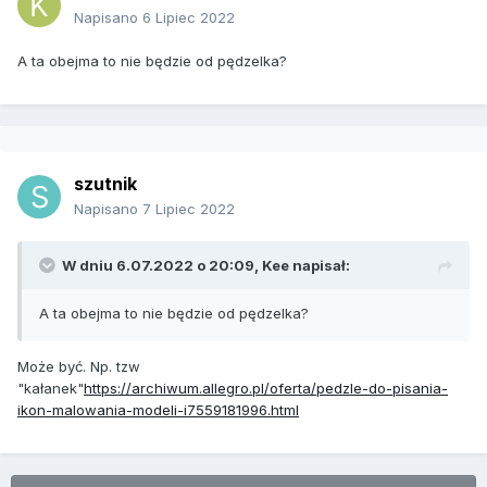
Napisano
6 Lipiec 2022
A ta obejma to nie będzie od pędzelka?
szutnik
Napisano
7 Lipiec 2022
W dniu 6.07.2022 o 20:09,
Kee
napisał:
A ta obejma to nie będzie od pędzelka?
Może być. Np. tzw
"kałanek"
https://archiwum.allegro.pl/oferta/pedzle-do-pisania-
ikon-malowania-modeli-i7559181996.html