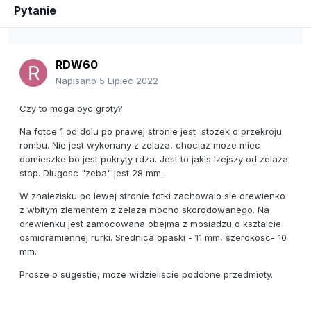
Pytanie
RDW60
Napisano
5 Lipiec 2022
Czy to moga byc groty?
Na fotce 1 od dolu po prawej stronie jest stozek o przekroju
rombu. Nie jest wykonany z zelaza, chociaz moze miec
domieszke bo jest pokryty rdza. Jest to jakis lzejszy od zelaza
stop. Dlugosc "zeba" jest 28 mm.
W znalezisku po lewej stronie fotki zachowalo sie drewienko
z wbitym zlementem z zelaza mocno skorodowanego. Na
drewienku jest zamocowana obejma z mosiadzu o ksztalcie
osmioramiennej rurki. Srednica opaski - 11 mm, szerokosc- 10
mm.
Prosze o sugestie, moze widzieliscie podobne przedmioty.