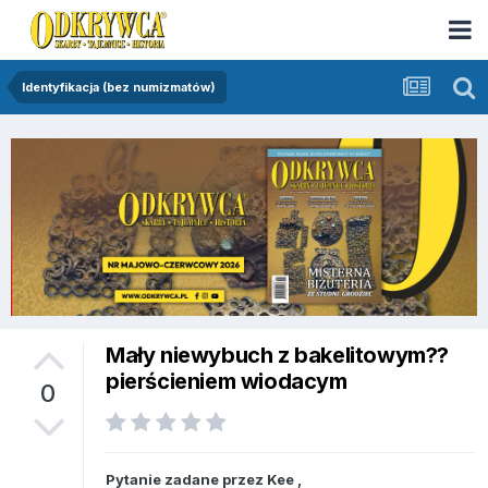
Identyfikacja (bez numizmatów)
Mały niewybuch z bakelitowym??
pierścieniem wiodacym
0
Pytanie zadane przez
Kee
,