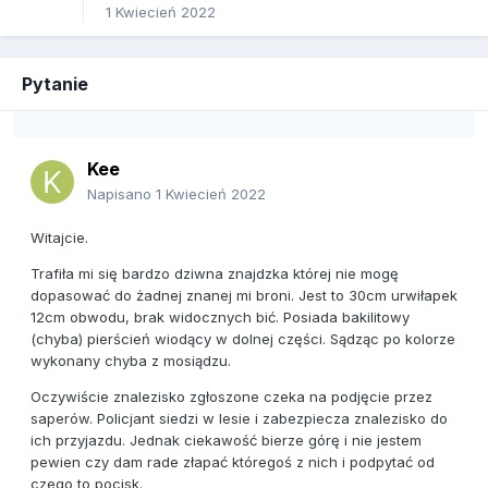
1 Kwiecień 2022
Pytanie
Kee
Napisano
1 Kwiecień 2022
Witajcie.
Trafiła mi się bardzo dziwna znajdzka której nie mogę
dopasować do żadnej znanej mi broni. Jest to 30cm urwiłapek
12cm obwodu, brak widocznych bić. Posiada bakilitowy
(chyba) pierścień wiodący w dolnej części. Sądząc po kolorze
wykonany chyba z mosiądzu.
Oczywiście znalezisko zgłoszone czeka na podjęcie przez
saperów. Policjant siedzi w lesie i zabezpiecza znalezisko do
ich przyjazdu. Jednak ciekawość bierze górę i nie jestem
pewien czy dam rade złapać któregoś z nich i podpytać od
czego to pocisk.