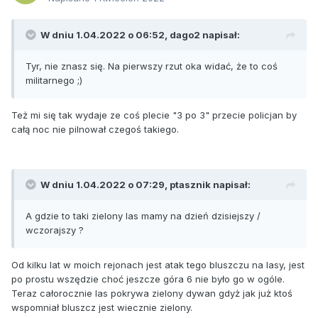
W dniu 1.04.2022 o 06:52,
dago2
napisał:
Tyr, nie znasz się. Na pierwszy rzut oka widać, że to coś
militarnego ;)
Też mi się tak wydaje ze coś plecie "3 po 3" przecie policjan by
całą noc nie pilnował czegoś takiego.
W dniu 1.04.2022 o 07:29,
ptasznik
napisał:
A gdzie to taki zielony las mamy na dzień dzisiejszy /
wczorajszy ?
Od kilku lat w moich rejonach jest atak tego bluszczu na lasy, jest
po prostu wszędzie choć jeszcze góra 6 nie było go w ogóle.
Teraz całorocznie las pokrywa zielony dywan gdyż jak już ktoś
wspomniał bluszcz jest wiecznie zielony.