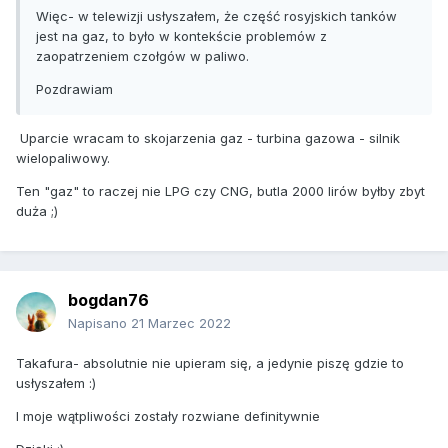
Więc- w telewizji usłyszałem, że część rosyjskich tanków
jest na gaz, to było w kontekście problemów z
zaopatrzeniem czołgów w paliwo.
Pozdrawiam
Uparcie wracam to skojarzenia gaz - turbina gazowa - silnik
wielopaliwowy.
Ten "gaz" to raczej nie LPG czy CNG, butla 2000 lirów byłby zbyt
duża ;)
bogdan76
Napisano
21 Marzec 2022
Takafura- absolutnie nie upieram się, a jedynie piszę gdzie to
usłyszałem
:)
I moje wątpliwości zostały rozwiane definitywnie