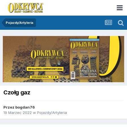
Pojazdy/Artyleria
Czołg gaz
Przez
bogdan76
19 Marzec 2022
w
Pojazdy/Artyleria