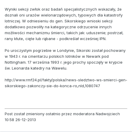
Wyniki sekcji zwłok oraz badań specjalistycznych wskazały, że
doznali oni urazów wielonarządowych, typowych dla katastrofy
lotniczej. W odniesieniu do gen. Sikorskiego wnioski sekcji
dodatkowo pozwoliły na kategoryczne odrzucenie innych
możliwości mechanizmu śmierci, takich jak: uduszenie; postrzał,
rany kłute, cięte lub rąbane - podkreślał wcześniej IPN.
Po uroczystym pogrzebie w Londynie, Sikorski został pochowany
w 1943 r. na cmentarzu polskich lotników w Newark pod
Nottingham. 17 września 1993 r. jego prochy spoczęły w krypcie
św. Leonarda katedry na Wawelu.
http://www.rmf24.pl/fakty/polska/news-sledztwo-ws-smierci-gen-
sikorskiego-zakonczy-sie-do-konca-ro,nId,1080747
Post został zmieniony ostatnio przez moderatora Nadwojciech
10:58 26-12-2013