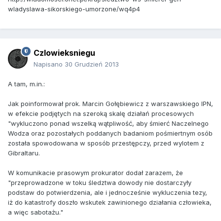
wladyslawa-sikorskiego-umorzone/wq4p4
Czlowieksniegu
Napisano
30 Grudzień 2013
A tam, m.in.:
Jak poinformował prok. Marcin Gołębiewicz z warszawskiego IPN,
w efekcie podjętych na szeroką skalę działań procesowych
"wykluczono ponad wszelką wątpliwość, aby śmierć Naczelnego
Wodza oraz pozostałych poddanych badaniom pośmiertnym osób
została spowodowana w sposób przestępczy, przed wylotem z
Gibraltaru.
W komunikacie prasowym prokurator dodał zarazem, że
"przeprowadzone w toku śledztwa dowody nie dostarczyły
podstaw do potwierdzenia, ale i jednocześnie wykluczenia tezy,
iż do katastrofy doszło wskutek zawinionego działania człowieka,
a więc sabotażu."