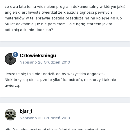
ze dwa lata temu widziałem program dokumentalny w którym jakiś
angielski archiwista twierdził że klauzula tajności pewnych
materiałów w tej sprawie została przedłuża na na kolejne 40 lub
50 lat dokładnie już nie pamiętam... ale będę starcem jak to
odtajnią a ilu nie doczeka?
Czlowieksniegu
Napisano
26 Grudzień 2013
Jeszcze się taki nie urodził, co by wszystkim dogodził...
Niektórzy się cieszą, że to ylko" katastrofa, niektórzy i tak nie
uwierzą...
bjar_1
Napisano
30 Grudzień 2013
http://wiadomosci.onet.pl/kraj/sledztwo-ws-smierci-gen-