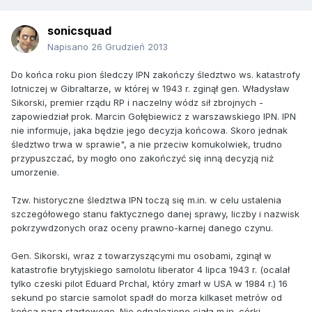
sonicsquad
Napisano
26 Grudzień 2013
Do końca roku pion śledczy IPN zakończy śledztwo ws. katastrofy
lotniczej w Gibraltarze, w której w 1943 r. zginął gen. Władysław
Sikorski, premier rządu RP i naczelny wódz sił zbrojnych -
zapowiedział prok. Marcin Gołębiewicz z warszawskiego IPN. IPN
nie informuje, jaka będzie jego decyzja końcowa. Skoro jednak
śledztwo trwa w sprawie", a nie przeciw komukolwiek, trudno
przypuszczać, by mogło ono zakończyć się inną decyzją niż
umorzenie.
Tzw. historyczne śledztwa IPN toczą się m.in. w celu ustalenia
szczegółowego stanu faktycznego danej sprawy, liczby i nazwisk
pokrzywdzonych oraz oceny prawno-karnej danego czynu.
Gen. Sikorski, wraz z towarzyszącymi mu osobami, zginął w
katastrofie brytyjskiego samolotu liberator 4 lipca 1943 r. (ocalał
tylko czeski pilot Eduard Prchal, który zmarł w USA w 1984 r.) 16
sekund po starcie samolot spadł do morza kilkaset metrów od
końca pasa startowego. Nie odnaleziono ciała m.in. córki