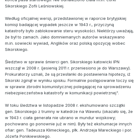
Sikorskiego Zofii Leśniowskiej.
Według oficjalnej wersji, przedstawionej w raporcie brytyjskiej
komisji badającej wypadek jeszcze w 1943 r., przyczyną
katastrofy było zablokowanie steru wysokości. Niektórzy uważają,
że był to zamach. Jako domniemanych autorów wskazywano
m.in. sowiecki wywiad, Anglików oraz polską opozycję wobec
Sikorskiego.
Śledztwo w sprawie śmierci gen. Sikorskiego katowicki IPN
wszczął w 2008 r. (jesienią 2011 r. przeniesiono je do Warszawy).
Prokuratorzy uznali, że są przesłanki do postawienia hipotezy, iż
Sikorski zginął w wyniku spisku. Formalnie postępowanie toczy się
w sprawie zbrodni komunistycznej polegającej na sprowadzeniu
niebezpieczeństwa katastrofy w komunikacji powietrznej".
W toku śledztwa w listopadzie 2008 r. ekshumowano szczątki
gen. Sikorskiego z trumny w katedrze na Wawelu (okazało się, że
w 1943 r. ciała generała nie ubrano w mundur wojskowy;
pochowano go ponownie już w nim). Były też ekshumacje innych
ofiar: gen. Tadeusza Klimeckiego, płk. Andrzeja Mareckiego i por.
Józefa Ponikiewskiego.