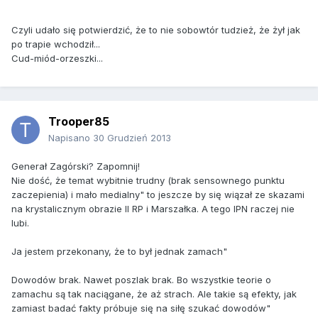
Czyli udało się potwierdzić, że to nie sobowtór tudzież, że żył jak
po trapie wchodził...
Cud-miód-orzeszki...
Trooper85
Napisano
30 Grudzień 2013
Generał Zagórski? Zapomnij!
Nie dość, że temat wybitnie trudny (brak sensownego punktu
zaczepienia) i mało medialny" to jeszcze by się wiązał ze skazami
na krystalicznym obrazie II RP i Marszałka. A tego IPN raczej nie
lubi.
Ja jestem przekonany, że to był jednak zamach"
Dowodów brak. Nawet poszlak brak. Bo wszystkie teorie o
zamachu są tak naciągane, że aż strach. Ale takie są efekty, jak
zamiast badać fakty próbuje się na siłę szukać dowodów"