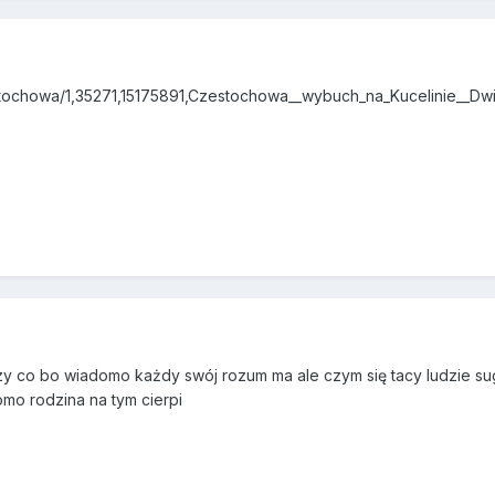
stochowa/1,35271,15175891,Czestochowa__wybuch_na_Kucelinie__Dwi
y co bo wiadomo każdy swój rozum ma ale czym się tacy ludzie suge
mo rodzina na tym cierpi