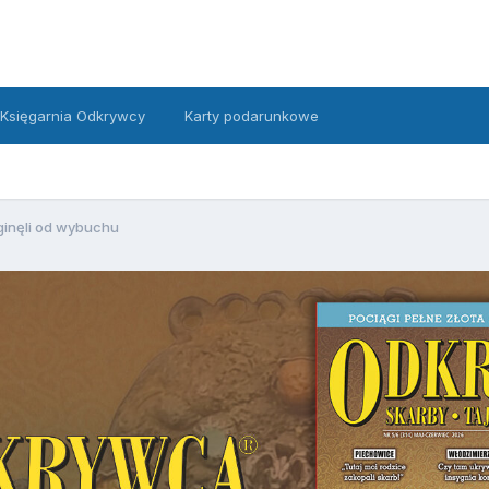
Księgarnia Odkrywcy
Karty podarunkowe
ginęli od wybuchu