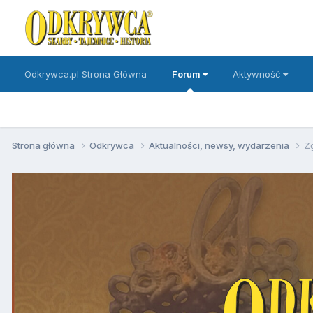
Odkrywca.pl Strona Główna
Forum
Aktywność
Strona główna
Odkrywca
Aktualności, newsy, wydarzenia
Z