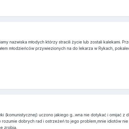
amy nazwiska młodych którzy stracili życie lub zostali kalekami. P
ziałem młodzieńców przywiezionych na do lekarza w Rykach, pokalecz
i (komunistycznej) uczono jakiego g...wna nie dotykać i omijać z d
e rozumie dobrych rad i ostrzeżeń to jego problem,mnie idiotów nie 
e zrobią.