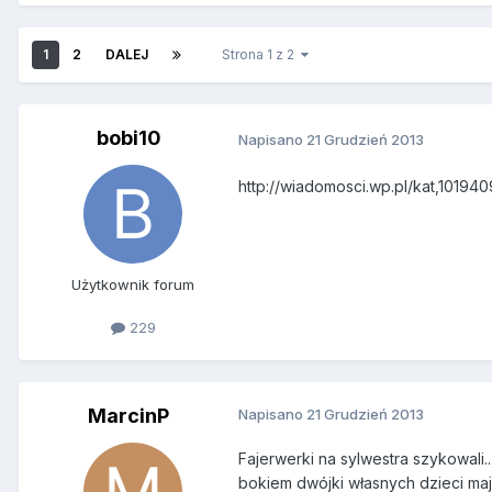
1
2
DALEJ
Strona 1 z 2
bobi10
Napisano
21 Grudzień 2013
http://wiadomosci.wp.pl/kat,10194
Użytkownik forum
229
MarcinP
Napisano
21 Grudzień 2013
Fajerwerki na sylwestra szykowali.
bokiem dwójki własnych dzieci majs