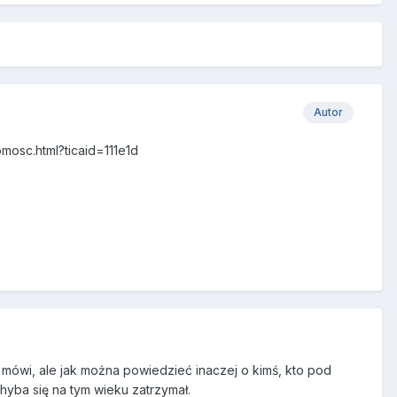
Autor
mosc.html?ticaid=111e1d
ie mówi, ale jak można powiedzieć inaczej o kimś, kto pod
hyba się na tym wieku zatrzymał.