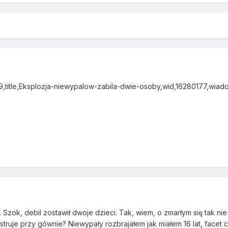
09,title,Eksplozja-niewypalow-zabila-dwie-osoby,wid,16280177,wiado
.. Szok, debil zostawił dwoje dzieci. Tak, wiem, o zmarłym się tak n
truje przy gównie? Niewypały rozbrajałem jak miałem 16 lat, facet c