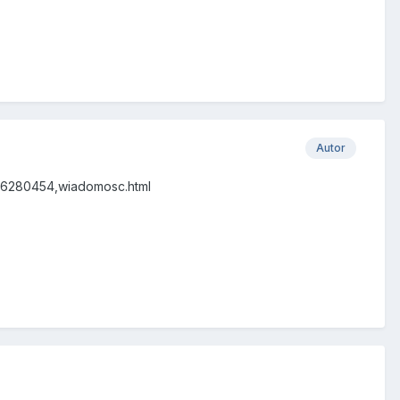
Autor
d,16280454,wiadomosc.html