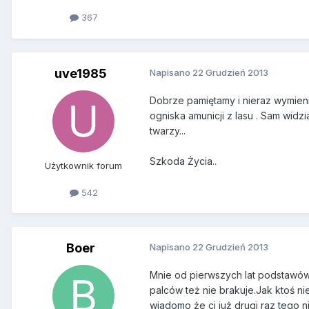
367
uve1985
Napisano
22 Grudzień 2013
Dobrze pamiętamy i nieraz wymieni
ogniska amunicji z lasu . Sam wid
twarzy...
Szkoda Życia..
Użytkownik forum
542
Boer
Napisano
22 Grudzień 2013
Mnie od pierwszych lat podstawówk
palców też nie brakuje.Jak ktoś ni
wiadomo że ci już drugi raz tego ni