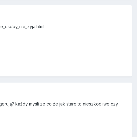
e_osoby_nie_zyja.html
rują? każdy myśli ze co że jak stare to nieszkodliwe czy