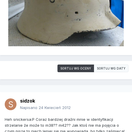
SORTUJ WG OCENY
SORTUJ WG DATY
sidzok
Napisano
24 Kwiecień 2012
Heh snickersa:P Coraz bardziej drażni mnie w identyfikacji
strzelanie że może to m38?? m42?? Jak ktoś nie ma pojęcia o
czym pisze to niech lepiej się nie wypowiada, bo tylko zaśmieca!