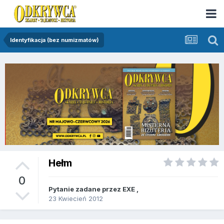
Identyfikacja (bez numizmatów)
Hełm
0
Pytanie zadane przez
EXE
,
23 Kwiecień 2012