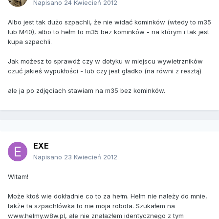
Napisano
24 Kwiecień 2012
Albo jest tak dużo szpachli, że nie widać kominków (wtedy to m35
lub M40), albo to hełm to m35 bez kominków - na którym i tak jest
kupa szpachli.
Jak możesz to sprawdź czy w dotyku w miejscu wywietrzników
czuć jakieś wypukłości - lub czy jest gładko (na równi z resztą)
ale ja po zdjęciach stawiam na m35 bez kominków.
EXE
Napisano
23 Kwiecień 2012
Witam!
Może ktoś wie dokładnie co to za hełm. Hełm nie należy do mnie,
także ta szpachlówka to nie moja robota. Szukałem na
www.helmy.w8w.pl, ale nie znalazłem identycznego z tym