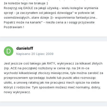
że koledze tego nie brakuje :)
Rozejrzyj się EAGLE za jakąś używką - wielu kolegów wymienia
sprzęt - ja zaczynałem od jakiegoś dziwoląga" w połowie lat
osiemdziesiątych...stare dzieje :))- wspomnienia fantastyczne...
Popatrz może na kanarki" - niezła cena a i osiągi przyzwoite
Pozdrawiam !
danieloff
Napisano
20 Lipiec 2009
Jest jeszcze coś takiego jak RATY, wykrywacz za kilkaset złotych
(np. ACE na początek) rozłożony w cenie np. na 24 m-ce
wychodzi kilkadziesiąt złociszy miesięcznie, tyle można zarobić za
przeproszeniem sprzedając butelki lub puszki albo roznosząc
ulotki, a umowę ratalną jak nie pracujesz niech spisze na siebie
któryś z rodziców. Tym sposobem możesz mieć normalny, dobry,
nowy wykrywacz.