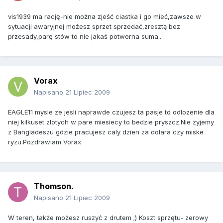
vis1939 ma rację-nie można zjeść ciastka i go mieć,zawsze w
sytuacji awaryjnej możesz sprzet sprzedać,zresztą bez
przesady,parę stów to nie jakaś potworna suma...
Vorax
Napisano
21 Lipiec 2009
EAGLE11 mysle ze jesli naprawde czujesz ta pasje to odlozenie dla
niej kilkuset zlotych w pare miesiecy to bedzie pryszcz.Nie zyjemy
z Bangladeszu gdzie pracujesz caly dzien za dolara czy miske
ryzu.Pozdrawiam Vorax
Thomson.
Napisano
21 Lipiec 2009
W teren, także możesz ruszyć z drutem ;) Koszt sprzętu- zerowy