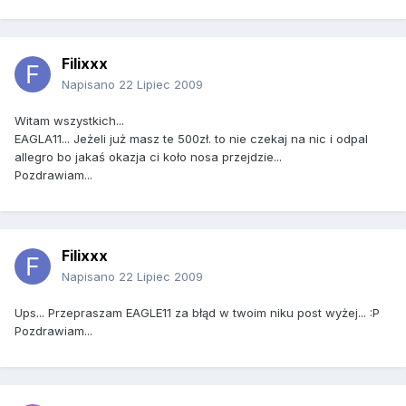
Filixxx
Napisano
22 Lipiec 2009
Witam wszystkich...
EAGLA11... Jeżeli już masz te 500zł. to nie czekaj na nic i odpal
allegro bo jakaś okazja ci koło nosa przejdzie...
Pozdrawiam...
Filixxx
Napisano
22 Lipiec 2009
Ups... Przepraszam EAGLE11 za błąd w twoim niku post wyżej... :P
Pozdrawiam...