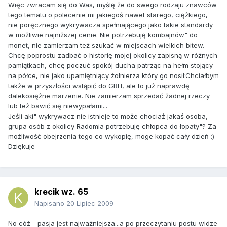
Więc zwracam się do Was, myślę że do swego rodzaju znawców
tego tematu o polecenie mi jakiegoś nawet starego, ciężkiego,
nie poręcznego wykrywacza spełniającego jako takie standardy
w możliwie najniższej cenie. Nie potrzebuję kombajnów" do
monet, nie zamierzam też szukać w miejscach wielkich bitew.
Chcę poprostu zadbać o historię mojej okolicy zapisną w różnych
pamiątkach, chcę poczuć spokój ducha patrząc na hełm stojący
na półce, nie jako upamiętniący żołnierza który go nosił.Chciałbym
także w przyszłości wstąpić do GRH, ale to już naprawdę
dalekosiężne marzenie. Nie zamierzam sprzedać żadnej rzeczy
lub też bawić się niewypałami...
Jeśli aki" wykrywacz nie istnieje to może chociaż jakaś osoba,
grupa osób z okolicy Radomia potrzebuję chłopca do łopaty"? Za
możliwość obejrzenia tego co wykopię, moge kopać cały dzień :)
Dziękuje
krecik wz. 65
Napisano
20 Lipiec 2009
No cóż - pasja jest najważniejsza...a po przeczytaniu postu widze