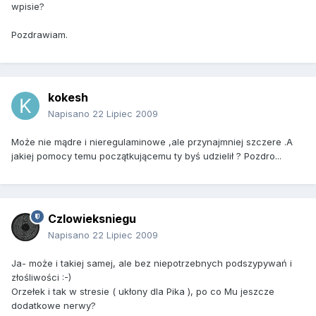
wpisie?
Pozdrawiam.
kokesh
Napisano
22 Lipiec 2009
Może nie mądre i nieregulaminowe ,ale przynajmniej szczere .A
jakiej pomocy temu początkującemu ty byś udzielił ? Pozdro...
Czlowieksniegu
Napisano
22 Lipiec 2009
Ja- może i takiej samej, ale bez niepotrzebnych podszypywań i
złośliwości :-)
Orzełek i tak w stresie ( ukłony dla Pika ), po co Mu jeszcze
dodatkowe nerwy?