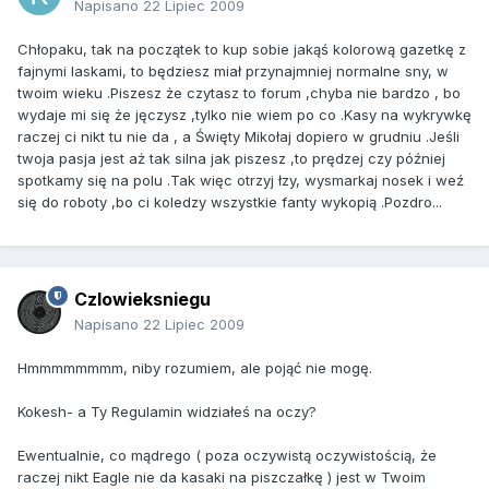
Napisano
22 Lipiec 2009
Chłopaku, tak na początek to kup sobie jakąś kolorową gazetkę z
fajnymi laskami, to będziesz miał przynajmniej normalne sny, w
twoim wieku .Piszesz że czytasz to forum ,chyba nie bardzo , bo
wydaje mi się że jęczysz ,tylko nie wiem po co .Kasy na wykrywkę
raczej ci nikt tu nie da , a Święty Mikołaj dopiero w grudniu .Jeśli
twoja pasja jest aż tak silna jak piszesz ,to prędzej czy później
spotkamy się na polu .Tak więc otrzyj łzy, wysmarkaj nosek i weź
się do roboty ,bo ci koledzy wszystkie fanty wykopią .Pozdro...
Czlowieksniegu
Napisano
22 Lipiec 2009
Hmmmmmmmm, niby rozumiem, ale pojąć nie mogę.
Kokesh- a Ty Regulamin widziałeś na oczy?
Ewentualnie, co mądrego ( poza oczywistą oczywistością, że
raczej nikt Eagle nie da kasaki na piszczałkę ) jest w Twoim