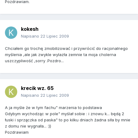
Pozdrawiam.
kokesh
Napisano
22 Lipiec 2009
Chciałem go trochę zmobilizować i przywrócić do racjonalnego
myślenia ,ale jak zwykle wylazła zemnie ta moja cholerna
uszczypliwość ,sorry .Pozdro...
krecik wz. 65
Napisano
22 Lipiec 2009
A ja myśle że w tym fachu" marzenia to podstawa
Gdybym wychodząc w pole" myślał sobie : i znowu k... będą 2
łuski i sprzączka od paska" to po kilku dniach żadna siła by mnie
z domu nie wygnała... :))
Pozdrawiam