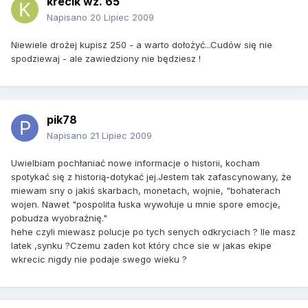
krecik wz. 65
Napisano
20 Lipiec 2009
Niewiele drożej kupisz 250 - a warto dołożyć...Cudów się nie
spodziewaj - ale zawiedziony nie będziesz !
pik78
Napisano
21 Lipiec 2009
Uwielbiam pochłaniać nowe informacje o historii, kocham
spotykać się z historią-dotykać jej.Jestem tak zafascynowany, że
miewam sny o jakiś skarbach, monetach, wojnie, "bohaterach
wojen. Nawet "pospolita łuska wywołuje u mnie spore emocje,
pobudza wyobraźnię."
hehe czyli miewasz polucje po tych senych odkryciach ? Ile masz
latek ,synku ?Czemu zaden kot który chce sie w jakas ekipe
wkrecic nigdy nie podaje swego wieku ?