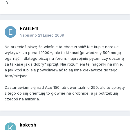
;D
EAGLE11
Napisano
21 Lipiec 2009
No przecież piszę że właśnie to chcę zrobić! Nie kupię narazie
wykrywki za ponad 1000zł, ale te kilkaset(powiedzmy 500 mogę
ogarnąć) i dlatego piszę na forum...i uprzejmie pytam czy dostanę
za tą kase jakiś dobry" sprzęt. Nie rozumiem tej nagonki na mnie,
a jak ktoś lubi się powyśmiewać to są inne ciekawsze do tego
fora/miejsca...
Zastanawiam się nad Ace 150 lub ewentualnie 250, ale te sprzęty
z tego co się orientuję to głównie na drobnice, a ja potrzebuję
czegoś na militaria...
kokesh