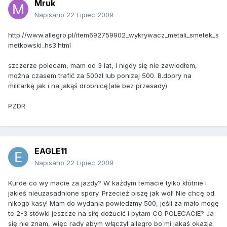
Mruk
Napisano
22 Lipiec 2009
http://www.allegro.pl/item692759902_wykrywacz_metali_smetek_s
metkowski_hs3.html
szczerze polecam, mam od 3 lat, i nigdy się nie zawiodłem,
można czasem trafić za 500zl lub ponizej 500. B.dobry na
militarkę jak i na jakąś drobnicę(ale bez przesady)
PZDR
EAGLE11
Napisano
22 Lipiec 2009
Kurde co wy macie za jazdy? W każdym temacie tylko kłótnie i
jakieś nieuzasadnione spory. Przecież piszę jak wół! Nie chcę od
nikogo kasy! Mam do wydania powiedzmy 500, jeśli za mało mogę
te 2-3 stówki jeszcze na siłę dożucić i pytam CO POLECACIE? Ja
się nie znam, więc rady abym włączył allegro bo mi jakaś okazja