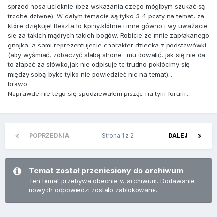
sprzed nosa ucieknie (bez wskazania czego mógłbym szukać są
troche dziwne). W całym temacie są tylko 3-4 posty na temat, za
które dziękuje! Reszta to kpiny,kłótnie i inne gówno i wy uważacie
się za takich mądrych takich bogów. Robicie ze mnie zapłakanego
gnojka, a sami reprezentujecie charakter dziecka z podstawówki
(aby wyśmiać, zobaczyć słabą strone i mu dowalić, jak się nie da
to złapać za słówko,jak nie odpisuje to trudno pokłócimy się
między sobą-byke tylko nie powiedzieć nic na temat)...
brawo
Naprawde nie tego się spodziewałem pisząc na tym forum...
POPRZEDNIA
Strona 1 z 2
DALEJ
Temat został przeniesiony do archiwum
Ten temat przebywa obecnie w archiwum. Dodawanie
nowych odpowiedzi zostało zablokowane.