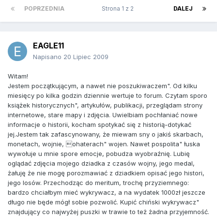
POPRZEDNIA
Strona 1 z 2
DALEJ
EAGLE11
Napisano
20 Lipiec 2009
Witam!
Jestem początkującym, a nawet nie poszukiwaczem". Od kilku
miesięcy po kilka godzin dziennie wertuje to forum. Czytam sporo
książek historycznych", artykułów, publikacji, przeglądam strony
internetowe, stare mapy i zdjęcia. Uwielbiam pochłaniać nowe
informacje o historii, kocham spotykać się z historią-dotykać
jej.Jestem tak zafascynowany, że miewam sny o jakiś skarbach,
monetach, wojnie, ohaterach" wojen. Nawet pospolita" łuska
wywołuje u mnie spore emocje, pobudza wyobraźnię. Lubię
oglądać zdjęcia mojego dziadka z czasów wojny, jego medal,
żałuję że nie mogę porozmawiać z dziadkiem opisać jego histori,
jego losów. Przechodząc do meritum, trochę przyziemnego:
bardzo chciałbym mieć wykrywacz, a na wydatek 1000zł jeszcze
długo nie będe mógł sobie pozwolić. Kupić chiński wykrywacz"
znajdujący co najwyżej puszki w trawie to też żadna przyjemność.