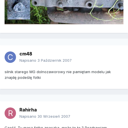
cm48
Napisano
3 Październik 2007
silnik starego MG dolnozaworowy nie pamiętam modelu jak
znajdę podeślę fotki
Rahirha
Napisano
30 Wrzesień 2007
Cześć. Tu masz fotkę znaczka, może to to ? Pozdrawiam.