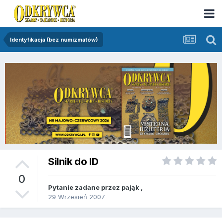
Identyfikacja (bez numizmatów)
Silnik do ID
0
Pytanie zadane przez
pająk
,
29 Wrzesień 2007