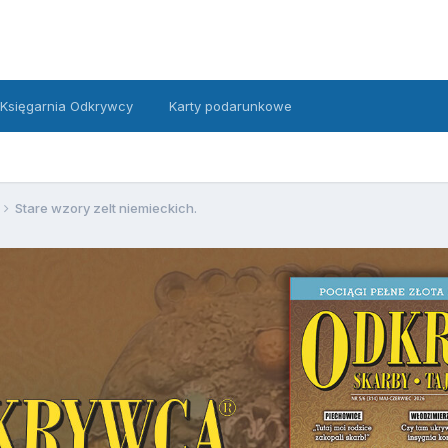
Księgarnia Odkrywcy
Karty podarunkowe
Stare wzory zelt niemieckich.