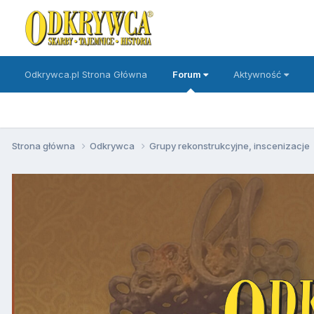
Odkrywca.pl Strona Główna
Forum
Aktywność
Strona główna
Odkrywca
Grupy rekonstrukcyjne, inscenizacje