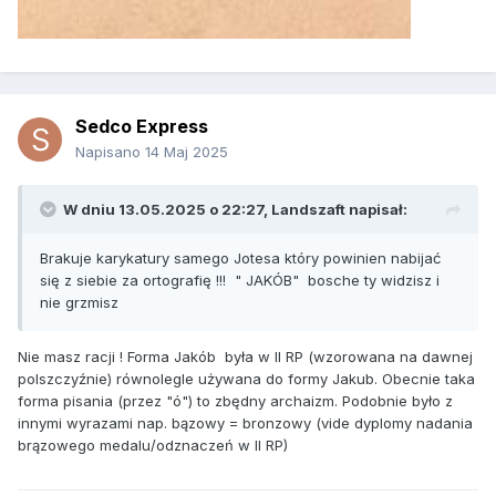
Sedco Express
Napisano
14 Maj 2025
W dniu 13.05.2025 o 22:27,
Landszaft
napisał:
Brakuje karykatury samego Jotesa który powinien nabijać
się z siebie za ortografię !!! " JAKÓB" bosche ty widzisz i
nie grzmisz
Nie masz racji ! Forma Jakób była w II RP (wzorowana na dawnej
polszczyźnie) równolegle używana do formy Jakub. Obecnie taka
forma pisania (przez "ó") to zbędny archaizm. Podobnie było z
innymi wyrazami nap. bązowy = bronzowy (vide dyplomy nadania
brązowego medalu/odznaczeń w II RP)