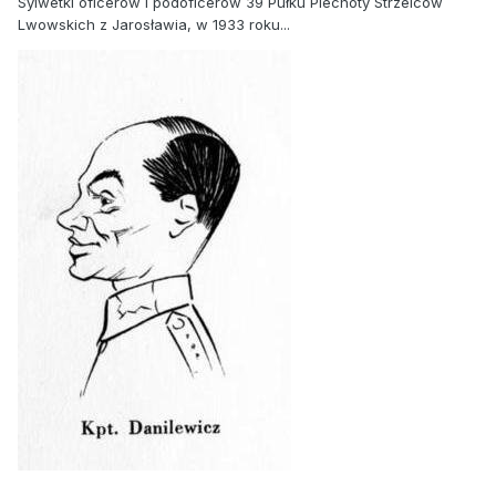
Sylwetki oficerów i podoficerów 39 Pułku Piechoty Strzelcow
Lwowskich z Jarosławia, w 1933 roku...