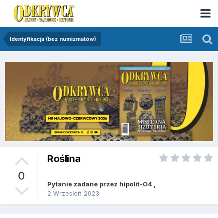
Identyfikacja (bez numizmatów)
Roślina
0
Pytanie zadane przez
hipolit-O4
,
2 Wrzesień 2023