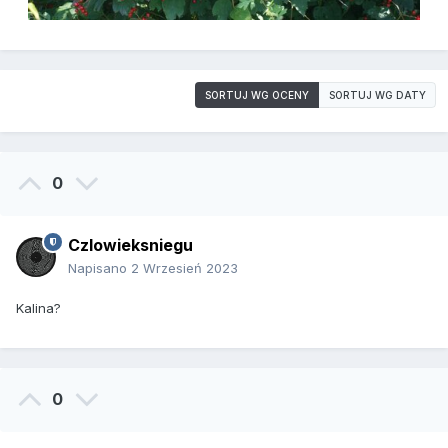
SORTUJ WG OCENY
SORTUJ WG DATY
0
Czlowieksniegu
Napisano
2 Wrzesień 2023
Kalina?
0