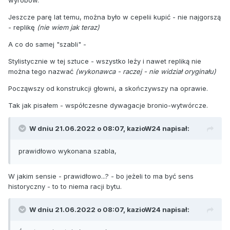
wyrobów.
Jeszcze parę lat temu, można było w cepelii kupić - nie najgorszą
- replikę
(nie wiem jak teraz)
A co do samej "szabli" -
Stylistycznie w tej sztuce - wszystko leży i nawet repliką nie
można tego nazwać
(wykonawca - raczej - nie widział oryginału)
Począwszy od konstrukcji głowni, a skończywszy na oprawie.
Tak jak pisałem - współczesne dywagacje bronio-wytwórcze.
W dniu 21.06.2022 o 08:07,
kazioW24
napisał:
prawidłowo wykonana szabla,
W jakim sensie - prawidłowo...? - bo jeżeli to ma być sens
historyczny - to to niema racji bytu.
W dniu 21.06.2022 o 08:07,
kazioW24
napisał: