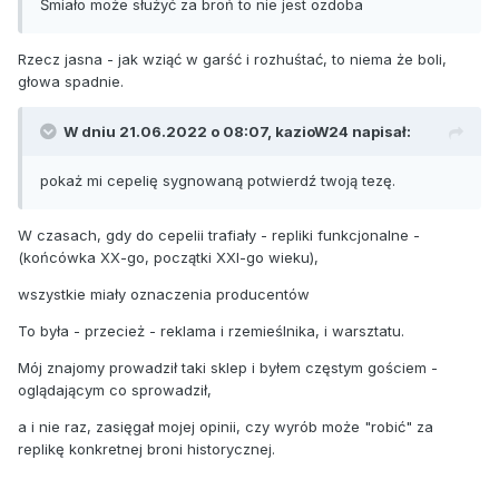
Śmiało może służyć za broń to nie jest ozdoba
Rzecz jasna - jak wziąć w garść i rozhuśtać, to niema że boli,
głowa spadnie.
W dniu 21.06.2022 o 08:07,
kazioW24
napisał:
pokaż mi cepelię sygnowaną potwierdź twoją tezę.
W czasach, gdy do cepelii trafiały - repliki funkcjonalne -
(końcówka XX-go, początki XXI-go wieku),
wszystkie miały oznaczenia producentów
To była - przecież - reklama i rzemieślnika, i warsztatu.
Mój znajomy prowadził taki sklep i byłem częstym gościem -
oglądającym co sprowadził,
a i nie raz, zasięgał mojej opinii, czy wyrób może "robić" za
replikę konkretnej broni historycznej.