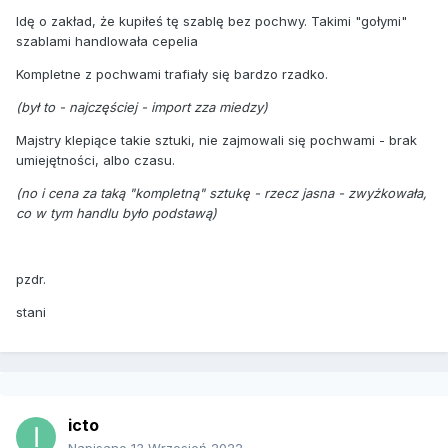
Idę o zakład, że kupiłeś tę szablę bez pochwy. Takimi "gołymi"
szablami handlowała cepelia
Kompletne z pochwami trafiały się bardzo rzadko.
(był to - najczęściej - import zza miedzy)
Majstry klepiące takie sztuki, nie zajmowali się pochwami - brak
umiejętności, albo czasu.
(no i cena za taką "kompletną" sztukę - rzecz jasna - zwyżkowała,
co w tym handlu było podstawą)
pzdr.
stani
icto