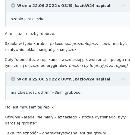
W dniu 22.06.2022 o 08:19,
kazioW24
napisał:
szabla jest ciężka,
A to - już - niezbyt dobrze.
Szabla w typie karabeli
(a takie coś prezentujesz)
- powinna być
relatywnie lekka i śmigać jak smyczek.
Cały fotomontaż z replikami - wszelakiej proweniencji - polega na
tym, że są cięższe od oryginałów
(można by to przyjąć za regułę)
W dniu 22.06.2022 o 08:19,
kazioW24
napisał:
ma zbieżność od 7mm-3mm grubości.
I to jest minusem tej repliki.
Głownie karabel nie miały - aż takiego - stożka dystalnego, były
bardziej "proste"
Taka "zbieżność" - charakterystyczna jest dla głowni