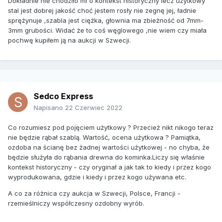
Dokładnie nie chodziło mi o kontekst historyczny lecz użytkowy
stal jest dobrej jakość choć jestem rosły nie zegnę jej, ładnie
sprężynuje ,szabla jest ciężka, głownia ma zbieżność od 7mm-
3mm grubości. Widać że to coś węglowego ,nie wiem czy miała
pochwę kupiłem ją na aukcji w Szwecji.
Sedco Express
Napisano
22 Czerwiec 2022
Co rozumiesz pod pojęciem użytkowy ? Przecież nikt nikogo teraz
nie będzie rąbał szablą. Wartość, ocena użytkowa ? Pamiątka,
ozdoba na ścianę bez żadnej wartości użytkowej - no chyba, że
będzie służyła do rąbania drewna do kominka.Liczy się właśnie
kontekst historyczny - czy oryginał a jak tak to kiedy i przez kogo
wyprodukowana, gdzie i kiedy i przez kogo używana etc.
A co za różnica czy aukcja w Szwecji, Polsce, Francji -
rzemieślniczy współczesny ozdobny wyrób.