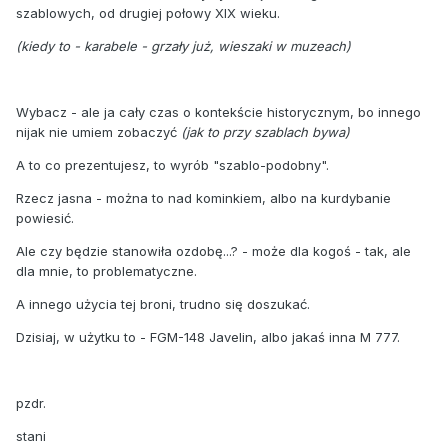
szablowych, od drugiej połowy XIX wieku.
(kiedy to - karabele - grzały już, wieszaki w muzeach)
Wybacz - ale ja cały czas o kontekście historycznym, bo innego
nijak nie umiem zobaczyć
(jak to przy szablach bywa)
A to co prezentujesz, to wyrób "szablo-podobny".
Rzecz jasna - można to nad kominkiem, albo na kurdybanie
powiesić.
Ale czy będzie stanowiła ozdobę...? - może dla kogoś - tak, ale
dla mnie, to problematyczne.
A innego użycia tej broni, trudno się doszukać.
Dzisiaj, w użytku to - FGM-148 Javelin, albo jakaś inna M 777.
pzdr.
stani