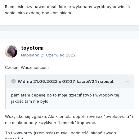
Rzemieślniczy nawet dość dobrze wykonany wyrób by powiesić
sobie jako ozdobę nad kominkiem.
toyotomi
Napisano
21 Czerwiec 2022
Czołem Waszmościom.
W dniu 21.06.2022 o 08:07,
kazioW24
napisał:
pamiętam cepelię bo to moje dzieciństwo i wyrobów tej
jakość tam nie było
Wszystko się zgadza. Ale klientela cepelii również "ewoluowała" i
nie miała ochoty zwykłych "blaszek" kupować.
To i wytwórcy (rzemiosła) musieli podnieść jakość swych