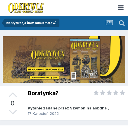
Identyfikacja (bez numizmatów)
Boratynka?
0
Pytanie zadane przez
Szymonjhsjasbdhs
,
17 Kwiecień 2022