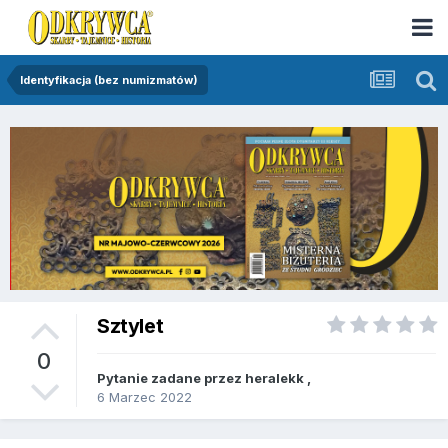
Identyfikacja (bez numizmatów)
Sztylet
0
Pytanie zadane przez
heralekk
,
6 Marzec 2022