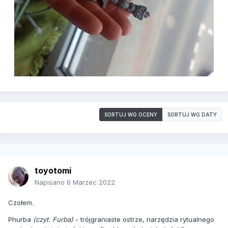
SORTUJ WG OCENY
SORTUJ WG DATY
toyotomi
Napisano
6 Marzec 2022
Czołem.
Phurba
(czyt. Furba)
- trójgraniaste ostrze, narzędzia rytualnego