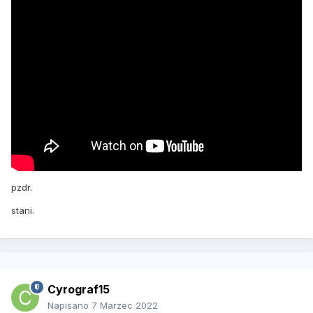
stani
pzdr.
stani.
Cyrograf15
Napisano
7 Marzec 2022