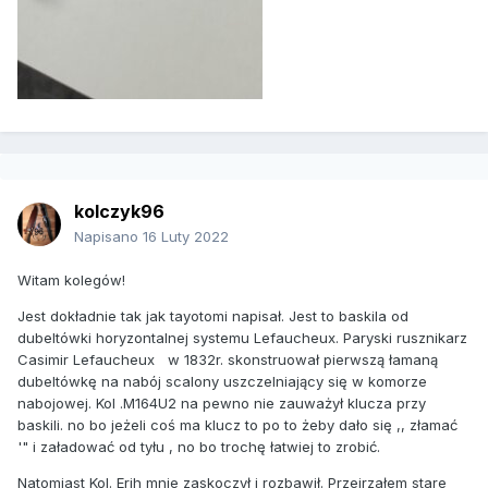
kolczyk96
Napisano
16 Luty 2022
Witam kolegów!
Jest dokładnie tak jak tayotomi napisał. Jest to baskila od
dubeltówki horyzontalnej systemu Lefaucheux. Paryski rusznikarz
Casimir Lefaucheux w 1832r. skonstruował pierwszą łamaną
dubeltówkę na nabój scalony uszczelniający się w komorze
nabojowej. Kol .M164U2 na pewno nie zauważył klucza przy
baskili. no bo jeżeli coś ma klucz to po to żeby dało się ,, złamać
'" i załadować od tyłu , no bo trochę łatwiej to zrobić.
Natomiast Kol. Erih mnie zaskoczył i rozbawił. Przejrzałem stare