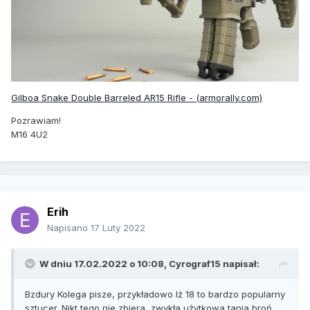
Gilboa Snake Double Barreled AR15 Rifle - (armorally.com)
Pozrawiam!
M16 4U2
Erih
Napisano
17 Luty 2022
W dniu 17.02.2022 o 10:08,
Cyrograf15
napisał:
Bzdury Kolega pisze, przykładowo Iż 18 to bardzo popularny
sztucer. Nikt tego nie zbiera, zwykła użytkowa tania broń.