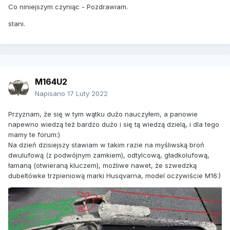
Co niniejszym czyniąc - Pozdrawiam.
stani.
M164U2
Napisano
17 Luty 2022
Przyznam, że się w tym wątku dużo nauczyłem, a panowie
napewno wiedzą też bardzo dużo i się tą wiedzą dzielą, i dla tego
mamy te forum:)
Na dzień dzisiejszy stawiam w takim razie na myśliwską broń
dwulufową (z podwójnym zamkiem), odtylcową, gładkolufową,
łamaną (otwieraną kluczem), możliwe nawet, że szwedzką
dubeltówke trzpieniową marki Husqvarna, model oczywiście M16:)