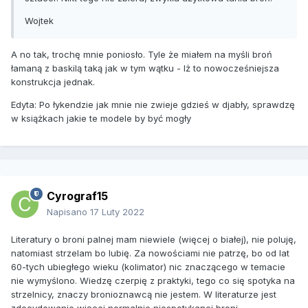
Wojtek
A no tak, trochę mnie poniosło. Tyle że miałem na myśli broń
łamaną z baskilą taką jak w tym wątku - Iż to nowocześniejsza
konstrukcja jednak.
Edyta: Po łykendzie jak mnie nie zwieje gdzieś w djabły, sprawdzę
w książkach jakie te modele by być mogły
Cyrograf15
Napisano
17 Luty 2022
Literatury o broni palnej mam niewiele (więcej o białej), nie poluję,
natomiast strzelam bo lubię. Za nowościami nie patrzę, bo od lat
60-tych ubiegłego wieku (kolimator) nic znaczącego w temacie
nie wymyślono. Wiedzę czerpię z praktyki, tego co się spotyka na
strzelnicy, znaczy bronioznawcą nie jestem. W literaturze jest