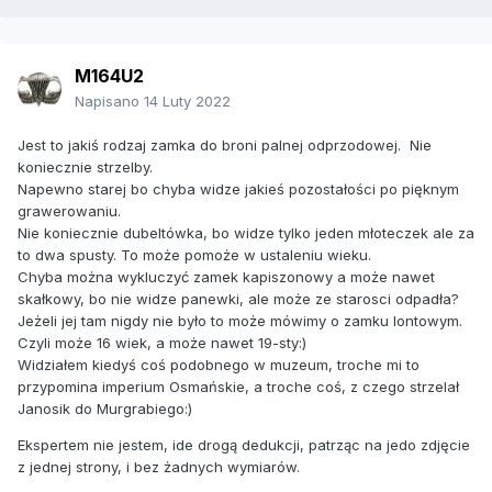
M164U2
Napisano
14 Luty 2022
Jest to jakiś rodzaj zamka do broni palnej odprzodowej. Nie
koniecznie strzelby.
Napewno starej bo chyba widze jakieś pozostałości po pięknym
grawerowaniu.
Nie koniecznie dubeltówka, bo widze tylko jeden młoteczek ale za
to dwa spusty. To może pomoże w ustaleniu wieku.
Chyba można wykluczyć zamek kapiszonowy a może nawet
skałkowy, bo nie widze panewki, ale może ze starosci odpadła?
Jeżeli jej tam nigdy nie było to może mówimy o zamku lontowym.
Czyli może 16 wiek, a może nawet 19-sty:)
Widziałem kiedyś coś podobnego w muzeum, troche mi to
przypomina imperium Osmańskie, a troche coś, z czego strzelał
Janosik do Murgrabiego:)
Ekspertem nie jestem, ide drogą dedukcji, patrząc na jedo zdjęcie
z jednej strony, i bez żadnych wymiarów.