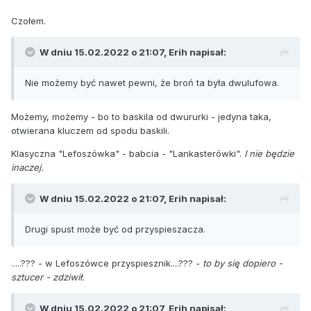
Czołem.
W dniu 15.02.2022 o 21:07,
Erih
napisał:
Nie możemy być nawet pewni, że broń ta była dwulufowa.
Możemy, możemy - bo to baskila od dwururki - jedyna taka,
otwierana kluczem od spodu baskili.
Klasyczna "Lefoszówka" - babcia - "Lankasterówki".
I nie będzie
inaczej.
W dniu 15.02.2022 o 21:07,
Erih
napisał:
Drugi spust może być od przyspieszacza.
.....??? - w Lefoszówce przyspiesznik....??? -
to by się dopiero -
sztucer - zdziwił.
W dniu 15.02.2022 o 21:07,
Erih
napisał: