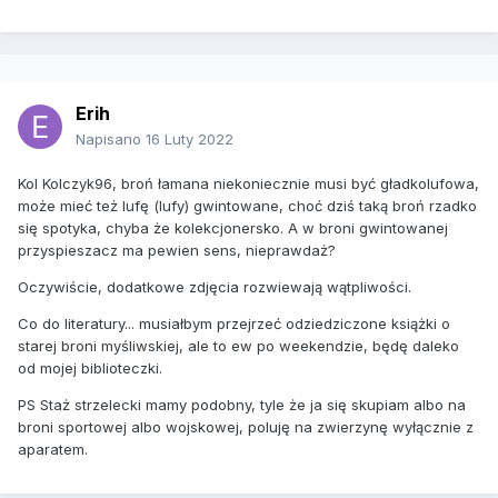
Erih
Napisano
16 Luty 2022
Kol Kolczyk96, broń łamana niekoniecznie musi być gładkolufowa,
może mieć też lufę (lufy) gwintowane, choć dziś taką broń rzadko
się spotyka, chyba że kolekcjonersko. A w broni gwintowanej
przyspieszacz ma pewien sens, nieprawdaż?
Oczywiście, dodatkowe zdjęcia rozwiewają wątpliwości.
Co do literatury... musiałbym przejrzeć odziedziczone książki o
starej broni myśliwskiej, ale to ew po weekendzie, będę daleko
od mojej biblioteczki.
PS Staż strzelecki mamy podobny, tyle że ja się skupiam albo na
broni sportowej albo wojskowej, poluję na zwierzynę wyłącznie z
aparatem.