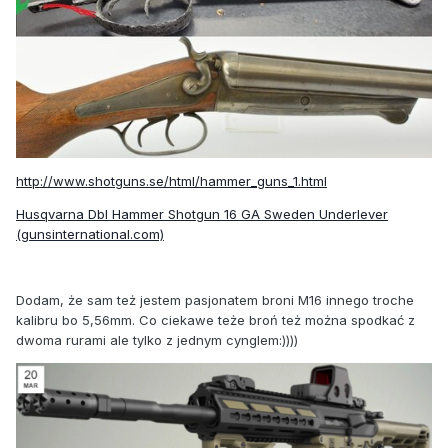
http://www.shotguns.se/html/hammer_guns_1.html
Husqvarna Dbl Hammer Shotgun 16 GA Sweden Underlever
(gunsinternational.com)
Dodam, że sam też jestem pasjonatem broni M16 innego troche
kalibru bo 5,56mm. Co ciekawe teże broń też można spodkać z
dwoma rurami ale tylko z jednym cynglem:))))