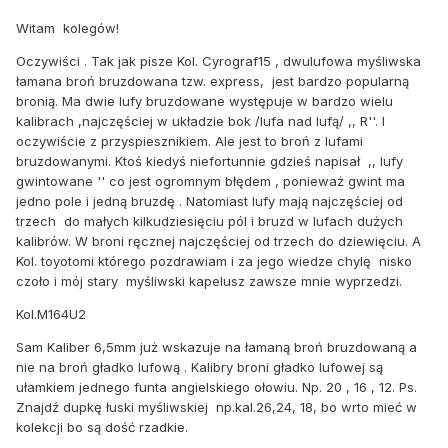
Witam kolegów!
Oczywiści . Tak jak pisze Kol. Cyrograf15 , dwulufowa myśliwska
łamana broń bruzdowana tzw. express, jest bardzo popularną
bronią. Ma dwie lufy bruzdowane występuje w bardzo wielu
kalibrach ,najczęściej w układzie bok /lufa nad lufą/ ,, R''. I
oczywiście z przyspiesznikiem. Ale jest to broń z lufami
bruzdowanymi. Ktoś kiedyś niefortunnie gdzieś napisał ,, lufy
gwintowane '' co jest ogromnym błędem , ponieważ gwint ma
jedno pole i jedną bruzdę . Natomiast lufy mają najczęściej od
trzech do małych kilkudziesięciu pól i bruzd w lufach dużych
kalibrów. W broni ręcznej najczęściej od trzech do dziewięciu. A
Kol. toyotomi którego pozdrawiam i za jego wiedze chylę nisko
czoło i mój stary myśliwski kapelusz zawsze mnie wyprzedzi.
Kol.M164U2
Sam Kaliber 6,5mm już wskazuje na łamaną broń bruzdowaną a
nie na broń gładko lufową . Kalibry broni gładko lufowej są
ułamkiem jednego funta angielskiego ołowiu. Np. 20 , 16 , 12. Ps.
Znajdź dupkę łuski myśliwskiej np.kal.26,24, 18, bo wrto mieć w
kolekcji bo są dość rzadkie.