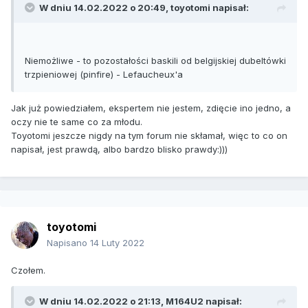
W dniu 14.02.2022 o 20:49,
toyotomi
napisał:
Niemożliwe - to pozostałości baskili od belgijskiej dubeltówki
trzpieniowej (pinfire) - Lefaucheux'a
Jak już powiedziałem, ekspertem nie jestem, zdięcie ino jedno, a
oczy nie te same co za młodu.
Toyotomi jeszcze nigdy na tym forum nie skłamał, więc to co on
napisał, jest prawdą, albo bardzo blisko prawdy:)))
toyotomi
Napisano
14 Luty 2022
Czołem.
W dniu 14.02.2022 o 21:13,
M164U2
napisał: