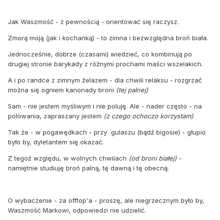
Jak Waszmość - z pewnością - orientować się raczysz.
Zmorą moją (jak i kochanką) - to zimna i bezwzględna broń biała.
Jednocześnie, dobrze (czasami) wiedzieć, co kombinują po
drugiej stronie barykady z różnymi prochami maści wszelakich.
A i po randce z zimnym żelazem - dla chwili relaksu - rozgrzać
można się ogniem kanonady broni
(tej palnej)
Sam - nie jestem myśliwym i nie poluję. Ale - nader często - na
polowania, zapraszany jestem
(z czego ochoczo korzystam)
Tak że - w pogawędkach - przy gulaszu (bądź bigosie) - głupio
było by, dyletantem się okazać.
Z tegoż względu, w wolnych chwilach
(od broni białej)
-
namiętnie studiuję broń palną, tę dawną i tę obecną.
O wybaczenie - za offtop'a - proszę, ale niegrzecznym było by,
Waszmość Markowi, odpowiedzi nie udzielić.