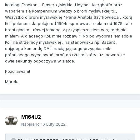
katalogi Frankoni , Blasera ,Merkla ,Heyma i Kierghoffa oraz
wsparłem się kompendium wiedzy o broni myśliwskiej tj.,,
Wszystko o broni myśliwskiej " Pana Anatola Szyrkowieca , którą
Kol. polecam. Ja poluje od 1994r. sportowo strzelam od 1975r. ale
broni gładko lufowej łamanej z przyspiesznikiem w rękach nie
miałem. A dlaczego Kol. mnie rozbawił? No bo wyobraziłem sobie
Kol. na strzelnicy myśliwskiej , na stanowisku np. Bażant ,
dającego komendę DAJ! naciągającego przyspiesznik i
próbującego wycelować broń do rzutka. który już pewno ze
dwie sekundy odpoczywa w siatce.
Pozdrawiam!
Marek.
M164U2
Napisano
16 Luty 2022