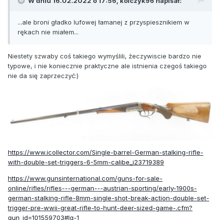
W dniu 16.02.2022 o 17:56,
kolczyk96
napisał:
...ale broni gładko lufowej łamanej z przyspiesznikiem w
rękach nie miałem...
Niestety szwaby coś takiego wymyślili, żeczywiscie bardzo nie
typowe, i nie koniecznie praktyczne ale istnienia czegoś takiego
nie da się zaprzeczyć:)
https://www.icollector.com/Single-barrel-German-stalking-rifle-
with-double-set-triggers-6-5mm-calibe_i23719389
https://www.gunsinternational.com/guns-for-sale-
online/rifles/rifles---german---austrian-sporting/early-1900s-
german-stalking-rifle-8mm-single-shot-break-action-double-set-
trigger-pre-wwii-great-rifle-to-hunt-deer-sized-game-.cfm?
gun_id=101559703#lg-1