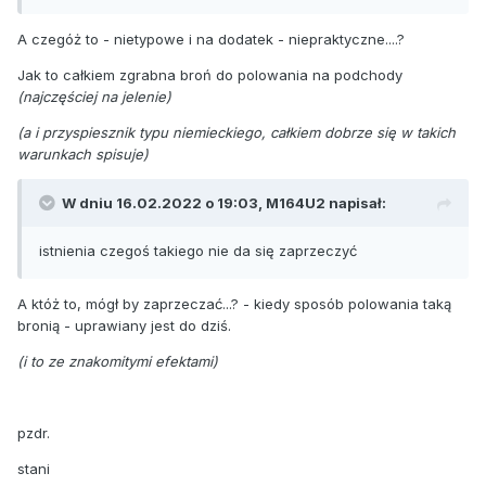
A czegóż to - nietypowe i na dodatek - niepraktyczne....?
Jak to całkiem zgrabna broń do polowania na podchody
(najczęściej na jelenie)
(a i przyspiesznik typu niemieckiego, całkiem dobrze się w takich
warunkach spisuje)
W dniu 16.02.2022 o 19:03,
M164U2
napisał:
istnienia czegoś takiego nie da się zaprzeczyć
A któż to, mógł by zaprzeczać...? - kiedy sposób polowania taką
bronią - uprawiany jest do dziś.
(i to ze znakomitymi efektami)
pzdr.
stani