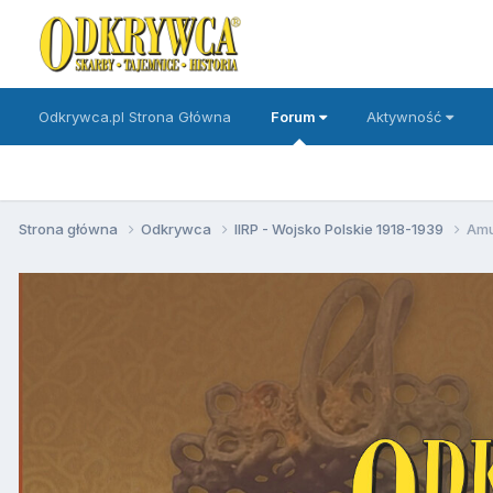
Odkrywca.pl Strona Główna
Forum
Aktywność
Strona główna
Odkrywca
IIRP - Wojsko Polskie 1918-1939
Amun