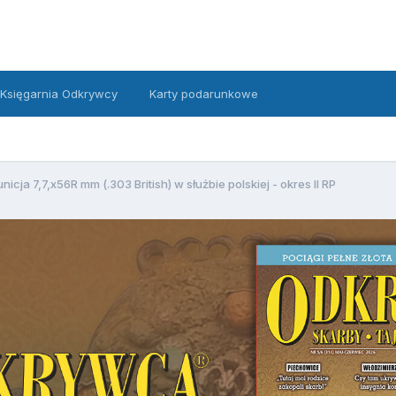
Księgarnia Odkrywcy
Karty podarunkowe
icja 7,7,x56R mm (.303 British) w służbie polskiej - okres II RP