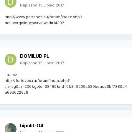
Napisano
13 Lipiec 2017
http://www.patronen.su/forum/index.php?
action=gallery;sa=view;id=14302
DOMILUD PL
Napisano
13 Lipiec 2017
i tu też
http://fortoved.ru/forum/index.php?
t=msg&th=206&goto=38469&rid=0&S=9509c589bcaca6bf7880c4
a69d6229c8
hipolit-O4