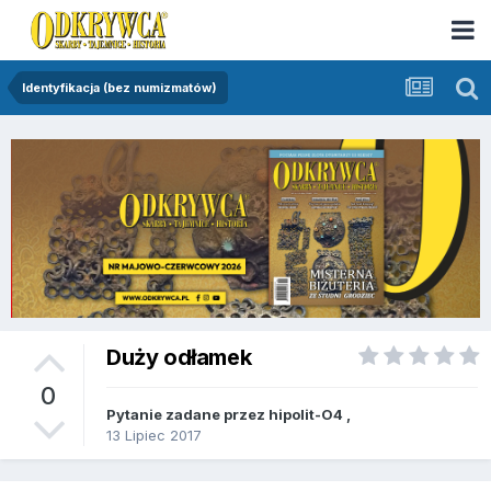
Identyfikacja (bez numizmatów)
Duży odłamek
0
Pytanie zadane przez
hipolit-O4
,
13 Lipiec 2017