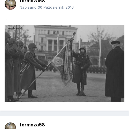
formoza58
Napisano
30 Październik 2016
...
formoza58