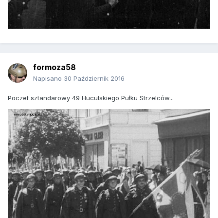
formoza58
Napisano
30 Październik 2016
Poczet sztandarowy 49 Huculskiego Pułku Strzelców...