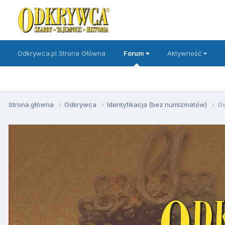
Odkrywca.pl Strona Główna
Forum
Aktywność
Strona główna
Odkrywca
Identyfikacja (bez numizmatów)
Gw