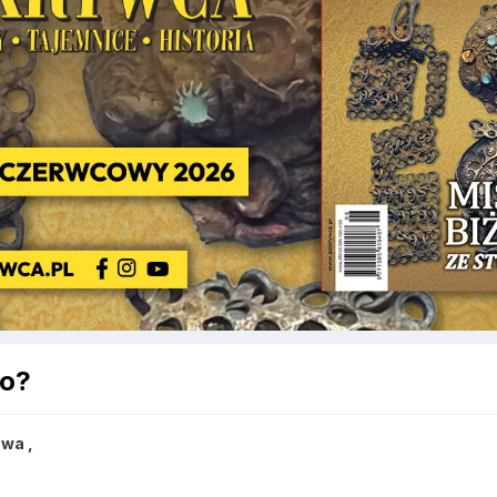
go?
awa
,