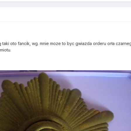
ię taki oto fancik, wg. mnie moze to byc gwiazda orderu orła czarn
miotu.