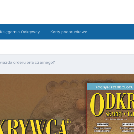
Księgarnia Odkrywcy
Karty podarunkowe
iazda orderu orła czarnego?