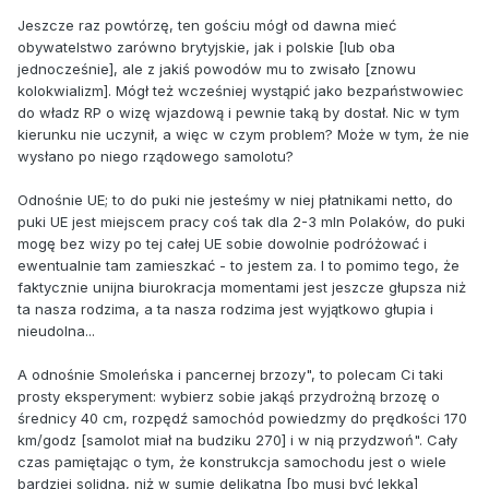
Jeszcze raz powtórzę, ten gościu mógł od dawna mieć
obywatelstwo zarówno brytyjskie, jak i polskie [lub oba
jednocześnie], ale z jakiś powodów mu to zwisało [znowu
kolokwializm]. Mógł też wcześniej wystąpić jako bezpaństwowiec
do władz RP o wizę wjazdową i pewnie taką by dostał. Nic w tym
kierunku nie uczynił, a więc w czym problem? Może w tym, że nie
wysłano po niego rządowego samolotu?
Odnośnie UE; to do puki nie jesteśmy w niej płatnikami netto, do
puki UE jest miejscem pracy coś tak dla 2-3 mln Polaków, do puki
mogę bez wizy po tej całej UE sobie dowolnie podróżować i
ewentualnie tam zamieszkać - to jestem za. I to pomimo tego, że
faktycznie unijna biurokracja momentami jest jeszcze głupsza niż
ta nasza rodzima, a ta nasza rodzima jest wyjątkowo głupia i
nieudolna...
A odnośnie Smoleńska i pancernej brzozy", to polecam Ci taki
prosty eksperyment: wybierz sobie jakąś przydrożną brzozę o
średnicy 40 cm, rozpędź samochód powiedzmy do prędkości 170
km/godz [samolot miał na budziku 270] i w nią przydzwoń". Cały
czas pamiętając o tym, że konstrukcja samochodu jest o wiele
bardziej solidna, niż w sumie delikatna [bo musi być lekka]