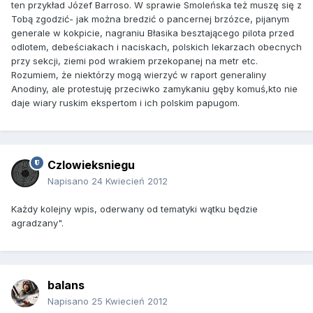
ten przykład Józef Barroso. W sprawie Smoleńska też muszę się z
Tobą zgodzić- jak można bredzić o pancernej brzózce, pijanym
generale w kokpicie, nagraniu Błasika besztającego pilota przed
odlotem, debeściakach i naciskach, polskich lekarzach obecnych
przy sekcji, ziemi pod wrakiem przekopanej na metr etc.
Rozumiem, że niektórzy mogą wierzyć w raport generaliny
Anodiny, ale protestuję przeciwko zamykaniu gęby komuś,kto nie
daje wiary ruskim ekspertom i ich polskim papugom.
Czlowieksniegu
Napisano
24 Kwiecień 2012
Każdy kolejny wpis, oderwany od tematyki wątku będzie
agradzany".
balans
Napisano
25 Kwiecień 2012