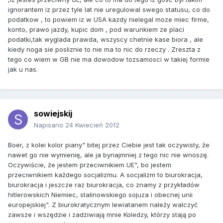
ignorantem iz przez tyle lat nie uregulowal swego statusu, co do
podatkow , to powiem iz w USA kazdy nielegal moze miec firme,
konto, prawo jazdy, kupic dom , pod warunkiem ze placi
podatki,tak wyglada prawda, wszyscy chetnie kase biora , ale
kiedy noga sie posliznie to nie ma to nic do rzeczy . Zreszta z
tego co wiem w GB nie ma dowodow tozsamosci w takiej formie
jak u nas.
sowiejskij
Napisano
24 Kwiecień 2012
Boer, z kolei kolor piany" bitej przez Ciebie jest tak oczywisty, że
nawet go nie wymienię, ale ja bynajmniej z tego nic nie wnoszę.
Oczywiście, że jestem przeciwnikiem UE", bo jestem
przeciwnikiem każdego socjalizmu. A socjalizm to biurokracja,
biurokracja i jeszcze raz biurokracja, co znamy z przykładów
hitlerowskich Niemiec, stalinowskiego sojuza i obecnej unii
europejskiej". Z biurokratycznym lewiatanem należy walczyć
zawsze i wszędzie i zadziwiają mnie Koledzy, którzy stają po