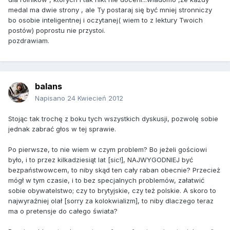
medal ma dwie strony , ale Ty postaraj się być mniej stronniczy
bo osobie inteligentnej i oczytanej( wiem to z lektury Twoich
postów) poprostu nie przystoi.
pozdrawiam.
balans
Napisano
24 Kwiecień 2012
Stojąc tak trochę z boku tych wszystkich dyskusji, pozwolę sobie
jednak zabrać głos w tej sprawie.
Po pierwsze, to nie wiem w czym problem? Bo jeżeli gościowi
było, i to przez kilkadziesiąt lat [sic!], NAJWYGODNIEJ być
bezpaństwowcem, to niby skąd ten cały raban obecnie? Przecież
mógł w tym czasie, i to bez specjalnych problemów, załatwić
sobie obywatelstwo; czy to brytyjskie, czy też polskie. A skoro to
najwyraźniej olał [sorry za kolokwializm], to niby dlaczego teraz
ma o pretensje do całego świata?