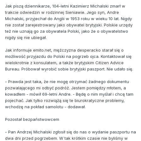
Jak piszą dziennikarze, 104-letni Kazimierz Michalski zmarł w
trakcie odwiedzin w rodzinnej Sieniawie. Jego syn, Andre
Michalski, przyjechał do Anglii w 1953 roku w wieku 10 lat. Nigdy
nie został zarejestrowany jako obywatel brytyjski. Polskie urzędy
też nie uznają go za obywatela Polski, jako że o obywatelstwo
nigdy się nie ubiegał.
Jak informuje emito.net, mężczyzna desperacko starał się o
możliwość przyjazdu do Polski na pogrzeb ojca. Kontaktował się
wielokrotnie z konsulatem, a także brytyjskim Citizen Advice
Bureau. Próbował wyrobić sobie brytyjski paszport. Nie udało się.
- Prawda jest taka, że nie mogę otrzymać żadnego dokumentu
pozwalającego mi odbyć podróż. Jestem pomiędzy młotem, a
kowadłem - mówił 69-letni Andre. - Będę o nim myślał i chcę tam
pojechać. Jak tylko rozwiążą się te biurokratyczne problemy,
wchodzę na pokład samolotu - dodawał.
Pozostał bezpaństwowcem
- Pan Andrzej Michalski zgłosił się do nas o wydanie paszportu na
dwa dni przed pogrzebem. W tak krótkim czasie nie byliśmy w