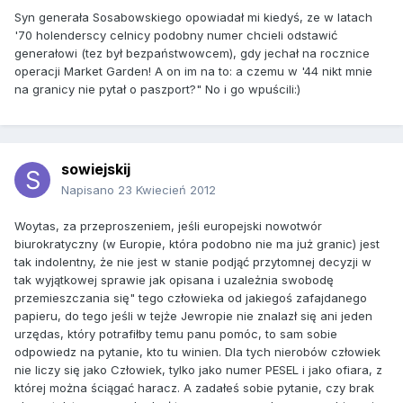
Syn generała Sosabowskiego opowiadał mi kiedyś, ze w latach
'70 holenderscy celnicy podobny numer chcieli odstawić
generałowi (tez był bezpaństwowcem), gdy jechał na rocznice
operacji Market Garden! A on im na to: a czemu w '44 nikt mnie
na granicy nie pytał o paszport?" No i go wpuścili:)
sowiejskij
Napisano
23 Kwiecień 2012
Woytas, za przeproszeniem, jeśli europejski nowotwór
biurokratyczny (w Europie, która podobno nie ma już granic) jest
tak indolentny, że nie jest w stanie podjąć przytomnej decyzji w
tak wyjątkowej sprawie jak opisana i uzależnia swobodę
przemieszczania się" tego człowieka od jakiegoś zafajdanego
papieru, do tego jeśli w tejże Jewropie nie znalazł się ani jeden
urzędas, który potrafiłby temu panu pomóc, to sam sobie
odpowiedz na pytanie, kto tu winien. Dla tych nierobów człowiek
nie liczy się jako Człowiek, tylko jako numer PESEL i jako ofiara, z
której można ściągać haracz. A zadałeś sobie pytanie, czy brak