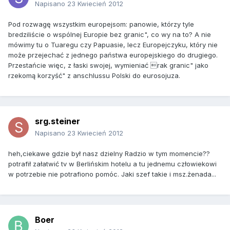
Napisano
23 Kwiecień 2012
Pod rozwagę wszystkim europejsom: panowie, którzy tyle
bredziliście o wspólnej Europie bez granic", co wy na to? A nie
mówimy tu o Tuaregu czy Papuasie, lecz Europejczyku, który nie
może przejechać z jednego państwa europejskiego do drugiego.
Przestańcie więc, z łaski swojej, wymieniać rak granic" jako
rzekomą korzyść" z anschlussu Polski do eurosojuza.
srg.steiner
Napisano
23 Kwiecień 2012
heh,ciekawe gdzie był nasz dzielny Radzio w tym momencie??
potrafił załatwić tv w Berlińskim hotelu a tu jednemu człowiekowi
w potrzebie nie potrafiono pomóc. Jaki szef takie i msz.żenada...
Boer