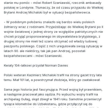
stanie mu pomóc - mówi Robert Szaniawski, rzecznik ambasady
polskiej w Londynie. Tłumaczy, że od czasu przyjazdu do Wielkiej
Brytanii Andrzej Michalski był w sytuacji bezpaństwowca.
- W podobnym położeniu znalazło się bardzo wielu polskich
żołnierzy wraz z rodzinami. Przyjeżdżając do Wielkiej Brytanii po II
wojnie światowej z jednej strony ze względów patriotycznych nie
chcieli przyjąć proponowanego im obywatelstwa brytyjskiego, z
drugiej strony nie mieli też szans otrzymać od władzy ludowej
paszportu polskiego. Część z nich uregulowała swoją sytuację w
latach 90. ale niektórzy, tak jak pan Andrzej, pozostali
bezpaństwowcami - mówi Szaniawski.
Kwiaty 104-latkowi przysłał Norman Davies
Polski weteran Kazimierz Michalski trafił na strony gazet trzy lata
temu. Miał 101 lat, a powstrzymał złodzieja, który go zaatakował.
Sama jego historia jest fascynująca. Przed wojną był prawnikiem,
a następnie pracował jako sędzia. Po wybuchu wojny trafił na
archipelag Gułag, skąd zbiegł w 1941 roku. Samotnie przemierzył
tysiące kilometrów do Uzbekistanu, gdzie przyłączył się do