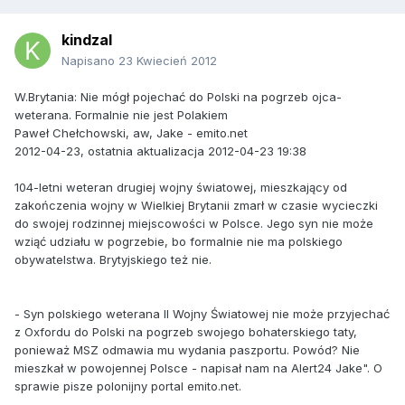
kindzal
Napisano
23 Kwiecień 2012
W.Brytania: Nie mógł pojechać do Polski na pogrzeb ojca-
weterana. Formalnie nie jest Polakiem
Paweł Chełchowski, aw, Jake - emito.net
2012-04-23, ostatnia aktualizacja 2012-04-23 19:38
104-letni weteran drugiej wojny światowej, mieszkający od
zakończenia wojny w Wielkiej Brytanii zmarł w czasie wycieczki
do swojej rodzinnej miejscowości w Polsce. Jego syn nie może
wziąć udziału w pogrzebie, bo formalnie nie ma polskiego
obywatelstwa. Brytyjskiego też nie.
- Syn polskiego weterana II Wojny Światowej nie może przyjechać
z Oxfordu do Polski na pogrzeb swojego bohaterskiego taty,
ponieważ MSZ odmawia mu wydania paszportu. Powód? Nie
mieszkał w powojennej Polsce - napisał nam na Alert24 Jake". O
sprawie pisze polonijny portal emito.net.