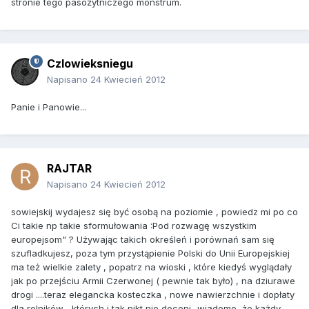
stronie tego pasożytniczego monstrum.
Czlowieksniegu
Napisano
24 Kwiecień 2012
Panie i Panowie...
RAJTAR
Napisano
24 Kwiecień 2012
sowiejskij wydajesz się być osobą na poziomie , powiedz mi po co
Ci takie np takie sformułowania :Pod rozwagę wszystkim
europejsom" ? Używając takich określeń i porównań sam się
szufladkujesz, poza tym przystąpienie Polski do Unii Europejskiej
ma też wielkie zalety , popatrz na wioski , które kiedyś wyglądały
jak po przejściu Armii Czerwonej ( pewnie tak było) , na dziurawe
drogi ....teraz elegancka kosteczka , nowe nawierzchnie i dopłaty
dla rolników , których i tak nikt nie doceni...wiadomo ,że każdy