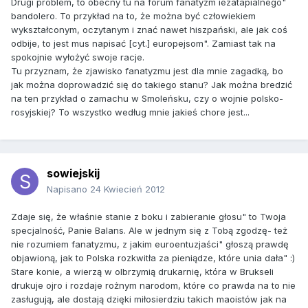
Drugi problem, to obecny tu na forum fanatyzm iezatapialnego"
bandolero. To przykład na to, że można być człowiekiem
wykształconym, oczytanym i znać nawet hiszpański, ale jak coś
odbije, to jest mus napisać [cyt.] europejsom". Zamiast tak na
spokojnie wyłożyć swoje racje.
Tu przyznam, że zjawisko fanatyzmu jest dla mnie zagadką, bo
jak można doprowadzić się do takiego stanu? Jak można bredzić
na ten przykład o zamachu w Smoleńsku, czy o wojnie polsko-
rosyjskiej? To wszystko według mnie jakieś chore jest...
sowiejskij
Napisano
24 Kwiecień 2012
Zdaje się, że właśnie stanie z boku i zabieranie głosu" to Twoja
specjalność, Panie Balans. Ale w jednym się z Tobą zgodzę- też
nie rozumiem fanatyzmu, z jakim euroentuzjaści" głoszą prawdę
objawioną, jak to Polska rozkwitła za pieniądze, które unia dała" :)
Stare konie, a wierzą w olbrzymią drukarnię, która w Brukseli
drukuje ojro i rozdaje rożnym narodom, które co prawda na to nie
zasługują, ale dostają dzięki miłosierdziu takich maoistów jak na