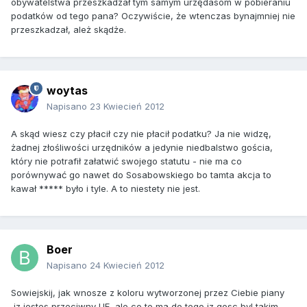
obywatelstwa przeszkadzał tym samym urzędasom w pobieraniu
podatków od tego pana? Oczywiście, że wtenczas bynajmniej nie
przeszkadzał, ależ skądże.
woytas
Napisano
23 Kwiecień 2012
A skąd wiesz czy płacił czy nie płacił podatku? Ja nie widzę,
żadnej złośliwości urzędników a jedynie niedbalstwo gościa,
który nie potrafił załatwić swojego statutu - nie ma co
porównywać go nawet do Sosabowskiego bo tamta akcja to
kawał ***** było i tyle. A to niestety nie jest.
Boer
Napisano
24 Kwiecień 2012
Sowiejskij, jak wnosze z koloru wytworzonej przez Ciebie piany
,iz jestes przeciwny UE, ale co to ma do tego iz gosc byl takim