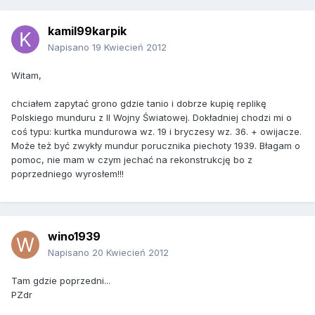
kamil99karpik
Napisano
19 Kwiecień 2012
Witam,
chciałem zapytać grono gdzie tanio i dobrze kupię replikę
Polskiego munduru z II Wojny Światowej. Dokładniej chodzi mi o
coś typu: kurtka mundurowa wz. 19 i bryczesy wz. 36. + owijacze.
Może też być zwykły mundur porucznika piechoty 1939. Błagam o
pomoc, nie mam w czym jechać na rekonstrukcję bo z
poprzedniego wyrosłem!!!
wino1939
Napisano
20 Kwiecień 2012
Tam gdzie poprzedni...
PZdr