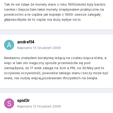
Tak mi sie zdaje że monety stare z roku 1600(około) byly bardzo
cienkie i lżejsze.Sam takie monety znajdywalem praktycznie na
powierzchni a te ciężkie jak kopiejki z 1900r zawsze zalegały
głęboko.Myśle że to ciężar ma duży wpływ na to
andre114
Napisano
13 Grudzień 2009
Niedawno znalazłem boratynkę leżącą na czubku kopca kreta, a
więc w taki oto magiczny sposób przemieściła się pod
ziemią.Bywa, że 17 wiek zalega na 3cm a PRL na 30.Niby jest to
oczywista oczywistość, powodów takiego stanu rzeczy może być
wiele, nie nudzę więcej,pozdrawiam Wszystkich na święta.
spid3r
Napisano
13 Grudzień 2009