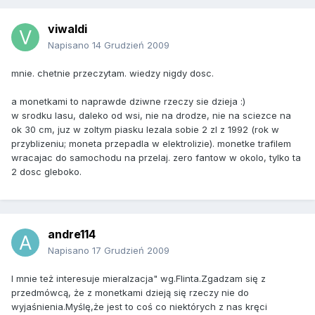
viwaldi
Napisano
14 Grudzień 2009
mnie. chetnie przeczytam. wiedzy nigdy dosc.
a monetkami to naprawde dziwne rzeczy sie dzieja :)
w srodku lasu, daleko od wsi, nie na drodze, nie na sciezce na
ok 30 cm, juz w zoltym piasku lezala sobie 2 zl z 1992 (rok w
przyblizeniu; moneta przepadla w elektrolizie). monetke trafilem
wracajac do samochodu na przelaj. zero fantow w okolo, tylko ta
2 dosc gleboko.
andre114
Napisano
17 Grudzień 2009
I mnie też interesuje mieralzacja" wg.Flinta.Zgadzam się z
przedmówcą, że z monetkami dzieją się rzeczy nie do
wyjaśnienia.Myślę,że jest to coś co niektórych z nas kręci