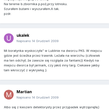
Na terenie b.zbiornika p.poż,przy lotnisku.
Szurałem butami i wyszurałem.A tak.
pzdr.
ukalek
Napisano
14 Grudzień 2009
Mi boratynka wyskoczyła" w Lublinie na dworcu PKS. W miejscu
gdzie jest ścieżka przez trawnik. Leżała na wierzchu (człowiek
ma ten odchył, że zawsze się rozgląda za fantami;)) Kiedyś na
miejscu dworca był jarmark, czy jakiś inny targ. Ciekawe jakby
tam wkroczyć z wykrywką ;).
Martian
Napisano
14 Grudzień 2009
Albo się z kieszeni detektorysty przez przypadek wytrząsnęła;)