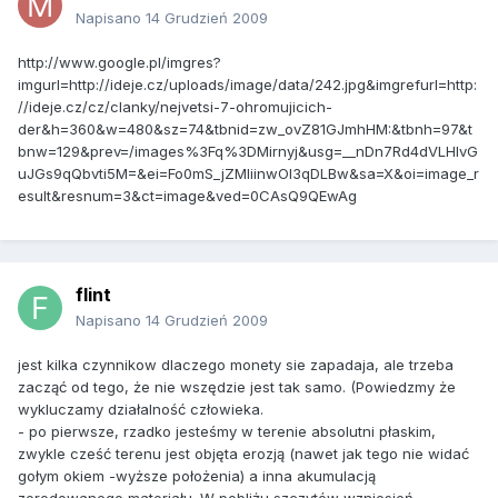
Napisano
14 Grudzień 2009
http://www.google.pl/imgres?
imgurl=http://ideje.cz/uploads/image/data/242.jpg&imgrefurl=http:
//ideje.cz/cz/clanky/nejvetsi-7-ohromujicich-
der&h=360&w=480&sz=74&tbnid=zw_ovZ81GJmhHM:&tbnh=97&t
bnw=129&prev=/images%3Fq%3DMirnyj&usg=__nDn7Rd4dVLHlvG
uJGs9qQbvti5M=&ei=Fo0mS_jZMIiinwOl3qDLBw&sa=X&oi=image_r
esult&resnum=3&ct=image&ved=0CAsQ9QEwAg
flint
Napisano
14 Grudzień 2009
jest kilka czynnikow dlaczego monety sie zapadaja, ale trzeba
zacząć od tego, że nie wszędzie jest tak samo. (Powiedzmy że
wykluczamy działalność człowieka.
- po pierwsze, rzadko jesteśmy w terenie absolutni płaskim,
zwykle cześć terenu jest objęta erozją (nawet jak tego nie widać
gołym okiem -wyższe położenia) a inna akumulacją