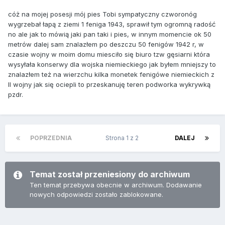
cóż na mojej posesji mój pies Tobi sympatyczny czworonóg
wygrzebał łapą z ziemi 1 feniga 1943, sprawił tym ogromną radość
no ale jak to mówią jaki pan taki i pies, w innym momencie ok 50
metrów dalej sam znalazłem po deszczu 50 fenigów 1942 r, w
czasie wojny w moim domu miesciło się biuro tzw gęsiarni która
wysyłała konserwy dla wojska niemieckiego jak byłem mniejszy to
znalazłem też na wierzchu kilka monetek fenigówe niemieckich z
II wojny jak się ociepli to przeskanuję teren podworka wykrywką
pzdr.
POPRZEDNIA
Strona 1 z 2
DALEJ
Temat został przeniesiony do archiwum
Ten temat przebywa obecnie w archiwum. Dodawanie
nowych odpowiedzi zostało zablokowane.