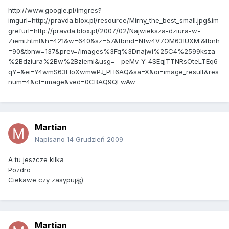
http://www.google.pl/imgres?
imgurl=http://pravda.blox.pl/resource/Mirny_the_best_small.jpg&im
grefurl=http://pravda.blox.pl/2007/02/Najwieksza-dziura-w-
Ziemi.html&h=421&w=640&sz=57&tbnid=Nfw4V7OM63lUXM:&tbnh
=90&tbnw=137&prev=/images%3Fq%3Dnajwi%25C4%2599ksza
%2Bdziura%2Bw%2Bziemi&usg=__peMv_Y_4SEqjTTNRsOteLTEq6
qY=&ei=Y4wmS63EIoXwmwPJ_PH6AQ&sa=X&oi=image_result&res
num=4&ct=image&ved=0CBAQ9QEwAw
Martian
Napisano
14 Grudzień 2009
A tu jeszcze kilka
Pozdro
Ciekawe czy zasypują;)
Martian