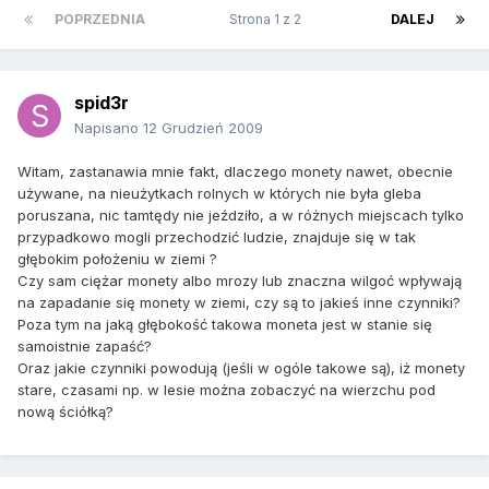
POPRZEDNIA
Strona 1 z 2
DALEJ
spid3r
Napisano
12 Grudzień 2009
Witam, zastanawia mnie fakt, dlaczego monety nawet, obecnie
używane, na nieużytkach rolnych w których nie była gleba
poruszana, nic tamtędy nie jeździło, a w różnych miejscach tylko
przypadkowo mogli przechodzić ludzie, znajduje się w tak
głębokim położeniu w ziemi ?
Czy sam ciężar monety albo mrozy lub znaczna wilgoć wpływają
na zapadanie się monety w ziemi, czy są to jakieś inne czynniki?
Poza tym na jaką głębokość takowa moneta jest w stanie się
samoistnie zapaść?
Oraz jakie czynniki powodują (jeśli w ogóle takowe są), iż monety
stare, czasami np. w lesie można zobaczyć na wierzchu pod
nową ściółką?