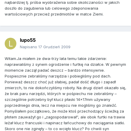
najbardziej tj. próba wyobrażenia sobie okoliczaności w jakich
doszło do zagubienia lub celowego zdeponowania
wartościowych przecież przedmiotów w matce Ziemi.
lupo55
Napisano
17 Grudzień 2009
Witam.Ja miałem ze dwa-trzy lata temu takie zdarzenie:
naprawialiśmy z synem ogrodzenie i furtkę na działce. W pewnym
momencie zaczął padać deszcz – bardzo intensywnie.
Pospiesznie zebraliśmy narzędzia i pobiegliśmy pod dach.
Ponieważ deszcz choć już słabiej, padał dość długo i zapadł
zmierzch, to nie dokończyliśmy roboty. Na drugi dzień okazało się,
że brak paru narzędzi, których w pośpiechu nie zebraliśmy –
szczególnie potrzebny był klucz płaski 14x17mm używany
poprzedniego dnia, lecz na miejscu nie mogliśmy go znaleźć.
Pomyślałem początkowo, że może ktoś przechodzący ścieżką za
płotem zauważył go i „zagospodarował”, ale obok furtki na trawie
leżał klucz francuski i napinacz łańcuchowy do naciągania siatki.
Skoro one nie zginęły – to co wcięło klucz? Po chwili syn