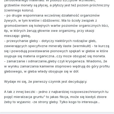
zerodowanego materiału. W pobliżu szczytów wzniesień,
grzbietów monety są płycej, a płytszy jest też poziom próchniczny
(ciemnego koloru).
- po drugie wspomniana wcześniej działalność organizmów
żywych, w tym kretów i dżdżownic. Ma to ścisły związek z
gromodzeniem się kolejnych wartw poziomów organicznych liści,
itp, w których żerują głownie owe organizmy, przy okazji
mieszając glebę,
- przesychanie gleby - dotyczy niektórych rodzajów gleb,
zawierających specyfivzne minerały ilaste (wermikulit) - te kurczą
się i powodują powstawanie pionowych spękań w glebie w które
osypuje się materia organiczna...czy moze obsypać się moneta.
- zamarzanie i odmarzanie,gleby czyli kryogeneza. Wiadomo, że
w wyniku zamarzania kamienie stopniowo wędrują do góry profilu
glebowego, w gleba wtedy obsypuje się w dół.
Wydaje mi się, że pierwszy czynnik jest decydujący.
A tak z innej beczki - jedno z najbardziej rozpowszechnionych tu
pojęć mieralzacja gruntu" to jakas fikcja, może się kiedyś zbiore
żeby to wyjasnic -ze strony gleby. Tylko kogo to interesuje...