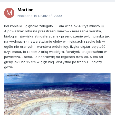
Martian
Napisano
14 Grudzień 2009
Pół kopiejki... głęboko zalegało.... Tam w tle ok 40 tyś miasto;)))
A poważnie: orka na przestrzeni wieków- mieszanie warstw,
biologia i zjawiska atmosferyczne- przenoszenie pyłu i piasku jak
na wydmach - nawarstwianie gleby w miejscach rzadko lub w
ogóle nie oranych - warstwa próchnicy, fizyka ciężar-objętość
czyli masa, to razem z orką współgra. Boratynki znajdowałem w
powietrzu.... serio... a naprawdę na kępkach traw ok. 5 cm od
gleby jak i na 15 cm w głąb niej. Wszystko po trochu... Zależy
gdzie....