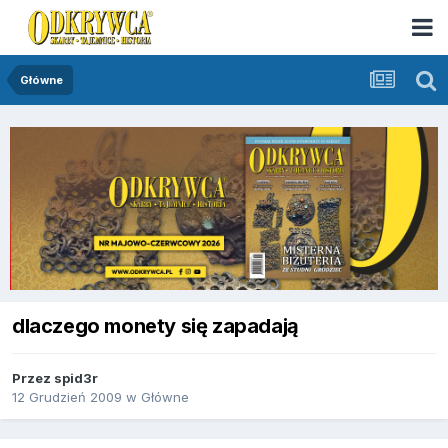
Główne
dlaczego monety się zapadają
Przez
spid3r
12 Grudzień 2009
w
Główne