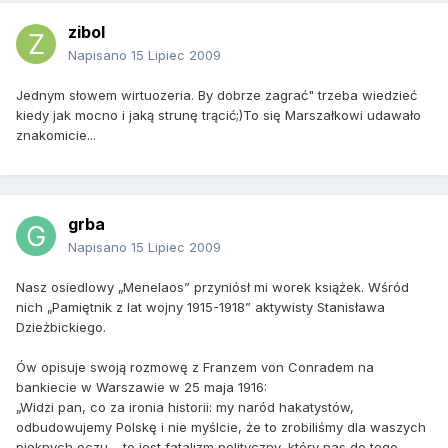
zibol
Napisano
15 Lipiec 2009
Jednym słowem wirtuozeria. By dobrze zagrać" trzeba wiedzieć
kiedy jak mocno i jaką strunę trącić;)To się Marszałkowi udawało
znakomicie...
grba
Napisano
15 Lipiec 2009
Nasz osiedlowy „Menelaos” przyniósł mi worek książek. Wśród
nich „Pamiętnik z lat wojny 1915-1918” aktywisty Stanisława
Dzieżbickiego.
Ów opisuje swoją rozmowę z Franzem von Conradem na
bankiecie w Warszawie w 25 maja 1916:
„Widzi pan, co za ironia historii: my naród hakatystów,
odbudowujemy Polskę i nie myślcie, że to zrobiliśmy dla waszych
pięknych oczu – to jest fatalizm polityczny, który nas do tego