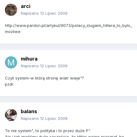
arci
Napisano
12 Lipiec 2009
http://www.pardon.pl/artykul/9073/polacy_slugami_hitlera_to_bylo_
mozliwe
mihura
Napisano
12 Lipiec 2009
Czyli system-w którą stronę wiatr wieje"?
pzdr.
balans
Napisano
12 Lipiec 2009
To nie system", to polityka i to przez duże P".
Ale i tak mieliśmy dużo szczęścia, że Hitler wojnę przegrał, bo