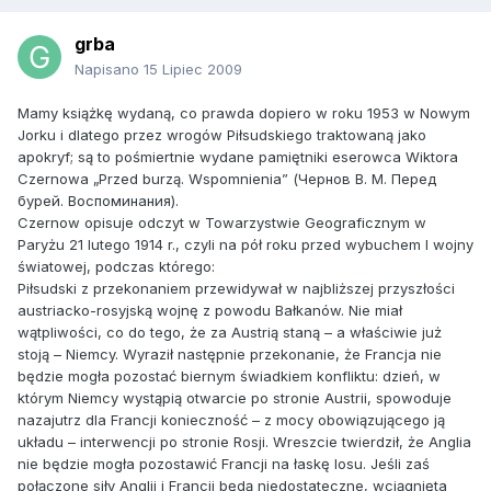
grba
Napisano
15 Lipiec 2009
Mamy książkę wydaną, co prawda dopiero w roku 1953 w Nowym
Jorku i dlatego przez wrogów Piłsudskiego traktowaną jako
apokryf; są to pośmiertnie wydane pamiętniki eserowca Wiktora
Czernowa „Przed burzą. Wspomnienia” (Чернов В. М. Перед
бурей. Воспоминания).
Czernow opisuje odczyt w Towarzystwie Geograficznym w
Paryżu 21 lutego 1914 r., czyli na pół roku przed wybuchem I wojny
światowej, podczas którego:
Piłsudski z przekonaniem przewidywał w najbliższej przyszłości
austriacko-rosyjską wojnę z powodu Bałkanów. Nie miał
wątpliwości, co do tego, że za Austrią staną – a właściwie już
stoją – Niemcy. Wyraził następnie przekonanie, że Francja nie
będzie mogła pozostać biernym świadkiem konfliktu: dzień, w
którym Niemcy wystąpią otwarcie po stronie Austrii, spowoduje
nazajutrz dla Francji konieczność – z mocy obowiązującego ją
układu – interwencji po stronie Rosji. Wreszcie twierdził, że Anglia
nie będzie mogła pozostawić Francji na łaskę losu. Jeśli zaś
połączone siły Anglii i Francji będą niedostateczne, wciągnięta