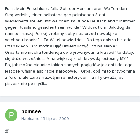
Es ist Mein Entschluss, falls Gott der Herr unseren Waffen den
Sieg verleiht, einen selbständigen polnischen Staat
wiederherzustellen, mit welchem im Bunde Deutschland für immer
gegen Russland gesichert sein würde" W dow. tłum, Jak Bóg da
nam to i naszą Polskę zrobimy coby nas przed nawałą ze
wschodu broniła"... To Wiluś powiedział... Do tego dalsza historia
Czapskiego... Co można ująć umiesz liczyć licz na siebie"...
Grba ta niemiecka tendencja do wyrównywania krzywd" to datuje
się dużo wcześniej... A największą z ich krzywdą jesteśmy MY"....
Bo, jak można nie mieć takich samych poglądów jak oni i do tego
jeszcze własne aspiracje narodowe.... Grba, coś mi to przypomina
z forum, ale zaraz nazwą mnie histerykiem...a i Ty uważaj bo
piszesz nie po myśli...
pomsee
Napisano
15 Lipiec 2009
:)))