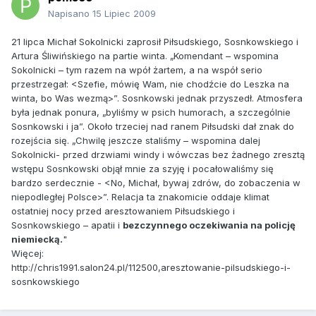
Napisano
15 Lipiec 2009
21 lipca Michał Sokolnicki zaprosił Piłsudskiego, Sosnkowskiego i
Artura Śliwińskiego na partie winta. „Komendant – wspomina
Sokolnicki – tym razem na wpół żartem, a na współ serio
przestrzegał: <Szefie, mówię Wam, nie chodźcie do Leszka na
winta, bo Was wezmą>”. Sosnkowski jednak przyszedł. Atmosfera
była jednak ponura, „byliśmy w psich humorach, a szczególnie
Sosnkowski i ja”. Około trzeciej nad ranem Piłsudski dał znak do
rozejścia się. „Chwilę jeszcze staliśmy – wspomina dalej
Sokolnicki- przed drzwiami windy i wówczas bez żadnego zresztą
wstępu Sosnkowski objął mnie za szyję i pocałowaliśmy się
bardzo serdecznie - <No, Michał, bywaj zdrów, do zobaczenia w
niepodległej Polsce>”. Relacja ta znakomicie oddaje klimat
ostatniej nocy przed aresztowaniem Piłsudskiego i
Sosnkowskiego – apatii i
bezczynnego oczekiwania na policję
niemiecką.
"
Więcej:
http://chris1991.salon24.pl/112500,aresztowanie-pilsudskiego-i-
sosnkowskiego