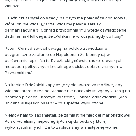
zmusza.”
Dzieżbicki zapytał go wtedy, na czym ma polegać ta odbudowa,
której on nie widzi („raczej widzimy pewne zakusy
germanizacyjne”), Conrad przypomniał mu wtedy oświadczenie
Bethmanna-Hollwega, że „Polska nie wróci już nigdy do Rosji”.
Potem Conrad zwrócił uwagę na polskie zawiedzione
bezgraniczne zaufanie do Napoleona i że Niemcy są w
porównaniu lepsi. Na to Dzieżbicki „mówcie raczej o waszych
metodach politycznych brutalnego ucisku, dobrze znanych w
Poznańskiem.”
Na koniec Dzieżbicki zapytał: „czy nie uważa za możliwe, aby
własnie interesa realne Niemiec nie nakazały im zgody z Rosją na
naszych plecach i naszym kosztem”, Conrad odpowiedział „das
ist ganz ausgeschlossen” – to zupełnie wykluczone.
Niemcy nam to zapamiętali, że zamiast niemieckiej marionetkowej
Polski woleliśmy niepodległą Polskę do budowy której
wykorzystaliśmy ich. Za to zapłaciliśmy w następnej wojnie.