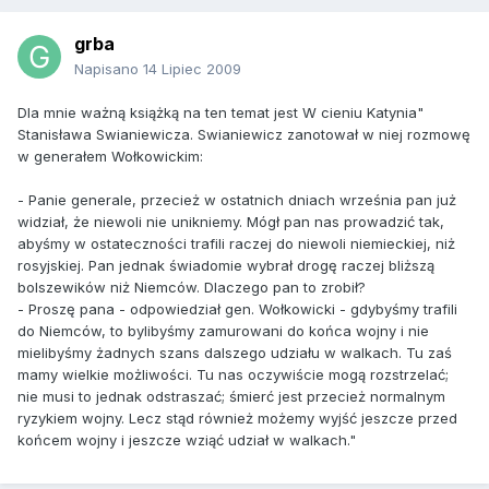
grba
Napisano
14 Lipiec 2009
Dla mnie ważną książką na ten temat jest W cieniu Katynia"
Stanisława Swianiewicza. Swianiewicz zanotował w niej rozmowę
w generałem Wołkowickim:
- Panie generale, przecież w ostatnich dniach września pan już
widział, że niewoli nie unikniemy. Mógł pan nas prowadzić tak,
abyśmy w ostateczności trafili raczej do niewoli niemieckiej, niż
rosyjskiej. Pan jednak świadomie wybrał drogę raczej bliższą
bolszewików niż Niemców. Dlaczego pan to zrobił?
- Proszę pana - odpowiedział gen. Wołkowicki - gdybyśmy trafili
do Niemców, to bylibyśmy zamurowani do końca wojny i nie
mielibyśmy żadnych szans dalszego udziału w walkach. Tu zaś
mamy wielkie możliwości. Tu nas oczywiście mogą rozstrzelać;
nie musi to jednak odstraszać; śmierć jest przecież normalnym
ryzykiem wojny. Lecz stąd również możemy wyjść jeszcze przed
końcem wojny i jeszcze wziąć udział w walkach."