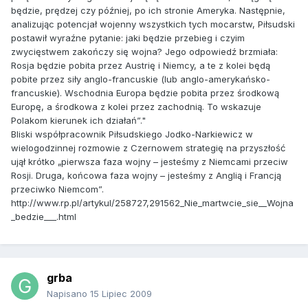
będzie, prędzej czy później, po ich stronie Ameryka. Następnie,
analizując potencjał wojenny wszystkich tych mocarstw, Piłsudski
postawił wyraźne pytanie: jaki będzie przebieg i czyim
zwycięstwem zakończy się wojna? Jego odpowiedź brzmiała:
Rosja będzie pobita przez Austrię i Niemcy, a te z kolei będą
pobite przez siły anglo-francuskie (lub anglo-amerykańsko-
francuskie). Wschodnia Europa będzie pobita przez środkową
Europę, a środkowa z kolei przez zachodnią. To wskazuje
Polakom kierunek ich działań”."
Bliski współpracownik Piłsudskiego Jodko-Narkiewicz w
wielogodzinnej rozmowie z Czernowem strategię na przyszłość
ujął krótko „pierwsza faza wojny – jesteśmy z Niemcami przeciw
Rosji. Druga, końcowa faza wojny – jesteśmy z Anglią i Francją
przeciwko Niemcom”.
http://www.rp.pl/artykul/258727,291562_Nie_martwcie_sie__Wojna
_bedzie___.html
grba
Napisano
15 Lipiec 2009