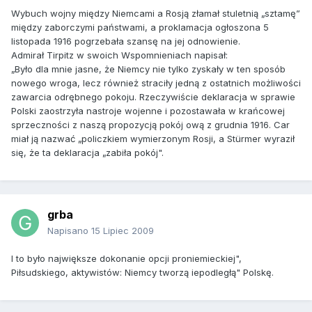
Wybuch wojny między Niemcami a Rosją złamał stuletnią „sztamę”
między zaborczymi państwami, a proklamacja ogłoszona 5
listopada 1916 pogrzebała szansę na jej odnowienie.
Admirał Tirpitz w swoich Wspomnieniach napisał:
„Było dla mnie jasne, że Niemcy nie tylko zyskały w ten sposób
nowego wroga, lecz również straciły jedną z ostatnich możliwości
zawarcia odrębnego pokoju. Rzeczywiście deklaracja w sprawie
Polski zaostrzyła nastroje wojenne i pozostawała w krańcowej
sprzeczności z naszą propozycją pokój ową z grudnia 1916. Car
miał ją nazwać „policzkiem wymierzonym Rosji, a Stürmer wyraził
się, że ta deklaracja „zabiła pokój".
grba
Napisano
15 Lipiec 2009
I to było największe dokonanie opcji proniemieckiej",
Piłsudskiego, aktywistów: Niemcy tworzą iepodległą" Polskę.