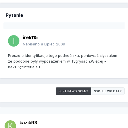
Pytanie
irek115
Napisano
8 Lipiec 2009
Prosze o identyfikacje tego podnośnika, ponieważ słyszałem
że podobne były wyposażeniem w Tygrysach.Więcej -
irek115@interia.eu
SORTUJ WG OCENY
SORTUJ WG DATY
kazik93