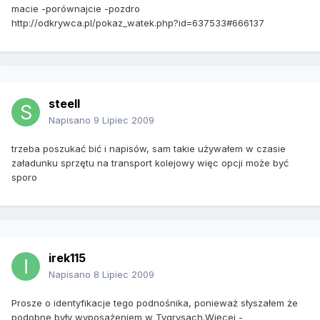
macie -porównajcie -pozdro
http://odkrywca.pl/pokaz_watek.php?id=637533#666137
steell
Napisano
9 Lipiec 2009
trzeba poszukać bić i napisów, sam takie używałem w czasie
załadunku sprzętu na transport kolejowy więc opcji może być
sporo
irek115
Napisano
8 Lipiec 2009
Prosze o identyfikacje tego podnośnika, ponieważ słyszałem że
podobne były wyposażeniem w Tygrysach.Więcej -