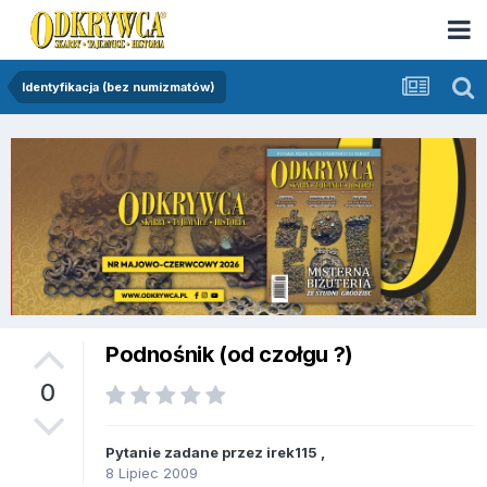
Identyfikacja (bez numizmatów)
Podnośnik (od czołgu ?)
0
Pytanie zadane przez
irek115
,
8 Lipiec 2009