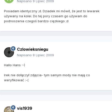
Napisano
9 Lipiec 2009
Posiadam identyczny ;d. Dziadek mi mówił, że jest to lewarek
używany na kolei. Do tej pory czasem go używam do
podnoszenia czegoś bardzo cięzkiego ;d
Czlowieksniegu
Napisano
8 Lipiec 2009
Hallo Hans :-)
Irek nie dołączył zdjęcia- tym samym mody nie mają co
weryfikować :-(
vis1939