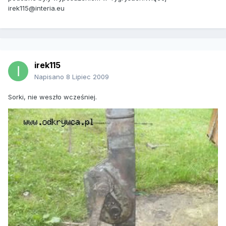
irek115@interia.eu
irek115
Napisano
8 Lipiec 2009
Sorki, nie weszło wcześniej.