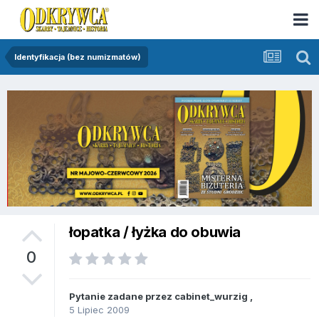
Identyfikacja (bez numizmatów)
łopatka / łyżka do obuwia
0
Pytanie zadane przez
cabinet_wurzig
,
5 Lipiec 2009