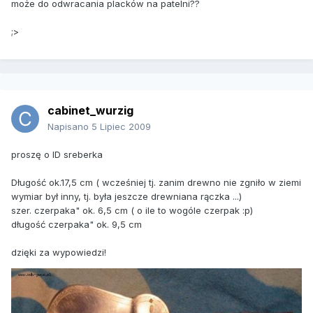
może do odwracania placków na patelni??
;>
cabinet_wurzig
Napisano
5 Lipiec 2009
proszę o ID sreberka
Długość ok.17,5 cm ( wcześniej tj. zanim drewno nie zgniło w ziemi
wymiar był inny, tj. była jeszcze drewniana rączka ...)
szer. czerpaka" ok. 6,5 cm ( o ile to wogóle czerpak :p)
długość czerpaka" ok. 9,5 cm
dzięki za wypowiedzi!