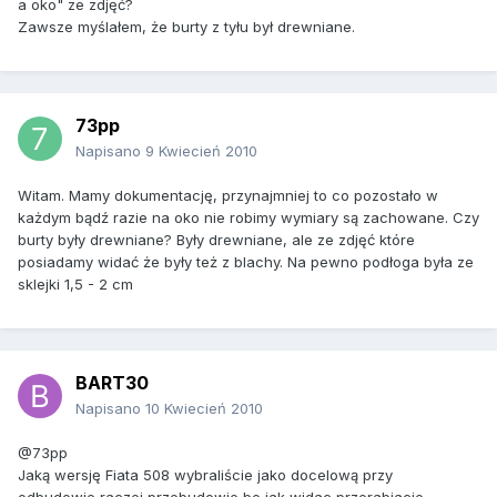
a oko" ze zdjęć?
Zawsze myślałem, że burty z tyłu był drewniane.
73pp
Napisano
9 Kwiecień 2010
Witam. Mamy dokumentację, przynajmniej to co pozostało w
każdym bądź razie na oko nie robimy wymiary są zachowane. Czy
burty były drewniane? Były drewniane, ale ze zdjęć które
posiadamy widać że były też z blachy. Na pewno podłoga była ze
sklejki 1,5 - 2 cm
BART30
Napisano
10 Kwiecień 2010
@73pp
Jaką wersję Fiata 508 wybraliście jako docelową przy