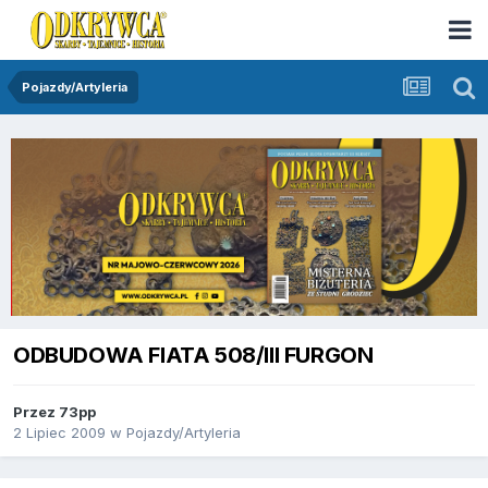
Pojazdy/Artyleria
ODBUDOWA FIATA 508/III FURGON
Przez
73pp
2 Lipiec 2009
w
Pojazdy/Artyleria