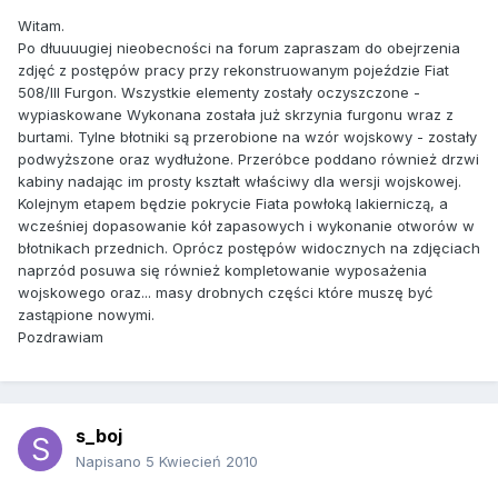
Witam.
Po dłuuuugiej nieobecności na forum zapraszam do obejrzenia
zdjęć z postępów pracy przy rekonstruowanym pojeździe Fiat
508/III Furgon. Wszystkie elementy zostały oczyszczone -
wypiaskowane Wykonana została już skrzynia furgonu wraz z
burtami. Tylne błotniki są przerobione na wzór wojskowy - zostały
podwyższone oraz wydłużone. Przeróbce poddano również drzwi
kabiny nadając im prosty kształt właściwy dla wersji wojskowej.
Kolejnym etapem będzie pokrycie Fiata powłoką lakierniczą, a
wcześniej dopasowanie kół zapasowych i wykonanie otworów w
błotnikach przednich. Oprócz postępów widocznych na zdjęciach
naprzód posuwa się również kompletowanie wyposażenia
wojskowego oraz... masy drobnych części które muszę być
zastąpione nowymi.
Pozdrawiam
s_boj
Napisano
5 Kwiecień 2010