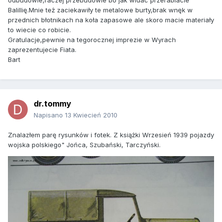
odbudowie,raczej przebudowie bo jak widac przerabiacie
Balillię.Mnie też zaciekawiły te metalowe burty,brak wnęk w
przednich błotnikach na koła zapasowe ale skoro macie materiały
to wiecie co robicie.
Gratulacje,pewnie na tegorocznej imprezie w Wyrach
zaprezentujecie Fiata.
Bart
dr.tommy
Napisano
13 Kwiecień 2010
Znalazłem parę rysunków i fotek. Z książki Wrzesień 1939 pojazdy
wojska polskiego" Jońca, Szubański, Tarczyński.