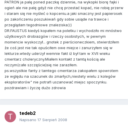
PATRON ja palę poned paczkę dziennie, na wykopki biorę fajki i
ogień ale nie palę gdyż nie chcę przestać kopać, nie robię przerw
i staram się nie myśleć o kopceniu.a jaki smaczny jest papierosek
po zakończeniu poszukiwań gdy sobie usiąde na trawce i
przeglądam tegodniowe znaleziska:):)
DR.FAUSTUS kiedyś kopałem na poletku i wychodziło mi mnóstwo
użytkowych drobiazgów i rzeczy osobistych, w pewnym
momencie wyskoczył... gnotek z pierścioneczkiem, stwierdziłem
że coś jest nie tak opuściłem owe miejce i zanurzyłem się w
lekturze.wtedy uderzył wemnie fakt iż był tam w XVII wieku
cmentarz choleryczny.Miałem kontakt z tamtą kością ale
niczym(całe szczęście)się nie zaraziłem.
ps.wszystkie fanty z tamtego cmentarza zakopałem spowrotem
ze wględu na szacunek do zmarłych,niestety wielu z kolegów
eksploratorów" nie potrafi uszanować miejsc spoczynku.
pozdrawiam i życzę dużo zdrowia
tedeb2
Napisano
17 Sierpień 2008