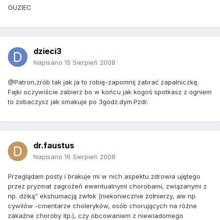
GUZIEC
dzieci3
Napisano
15 Sierpień 2008
@Patron,zrób tak jak ja to robię-zapomnij zabrać zapalniczkę.
Fajki oczywiście zabierz bo w końcu jak kogoś spotkasz z ogniem
to zobaczysz jak smakuje po 3godz.dym.Pzdr.
dr.faustus
Napisano
16 Sierpień 2008
Przeglądam posty i brakuje mi w nich aspektu zdrowia ujętego
przez pryzmat zagrożeń ewentualnymi chorobami, związanymi z
np. dziką" ekshumacją zwłok (niekoniecznie żołnierzy, ale np.
cywilów -cmentarze choleryków, osób chorujących na różne
zakaźne choroby itp.), czy obcowaniem z niewiadomego