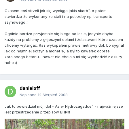
Czasem coś strzeli jak się wyciąga jakiś skarb", a potem
stwierdza że wykonany ze stali i na potrzeby np. transportu
szynowego :)
Ogólnie bardzo przyjemnie się biega po lesie, jedynie chyba
każdy na problemy z głębszymi dołami i żelastwami które czasem
chcemy wytargać. Raz wykopałem prawie metrowy dół, bo sygnał
jak co najmniej skrzynia monet :P, a był to kawałek dobrze
zbrojonego betonu... nawet nie chcialo mi się wychodzić z dziury
hehe :)
danieloff
Napisano
12 Sierpień 2008
Jak to powiedział mój idol - As w Hydrozagadce" - najważniejsze
jest przestrzeganie przepisów BHP!!!