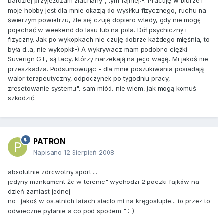
bardziej przyjeżdżam złachany", tym fajniej:-) Pracuję w biurze i
moje hobby jest dla mnie okazją do wysiłku fizycznego, ruchu na
świerzym powietrzu, źle się czuję dopiero wtedy, gdy nie mogę
pojechać w weekend do lasu lub na pola. Dół psychiczny i
fizyczny. Jak po wykopkach nie czuję dobrze każdego mięśnia, to
była d..a, nie wykopki:-) A wykrywacz mam podobno ciężki -
Suverign GT, są tacy, którzy narzekają na jego wagę. Mi jakoś nie
przeszkadza. Podsumowując - dla mnie poszukiwania posiadają
walor terapeutyczny, odpoczynek po tygodniu pracy,
zresetowanie systemu", sam miód, nie wiem, jak mogą komuś
szkodzić.
PATRON
Napisano
12 Sierpień 2008
absolutnie zdrowotny sport ...
jedyny mankament że w terenie" wychodzi 2 paczki fajków na
dzień zamiast jednej
no i jakoś w ostatnich latach siadło mi na kręgosłupie... to przez to
odwieczne pytanie a co pod spodem " :-)