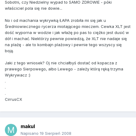
Sobotni, czy Niedzielny wypad to SAMO ZDROWIE - póki
właściciel pola się nie dowie...
No i od machania wykrywką ŁAPA zrobiła mi się jak u
Średniowiecznego rycerza miotającego mieczem. Cewka XLT jest
dość wyporna w wodzie i jak włażę po pas to ciężko jest dusić w
dół i machać. Niektórzy pewnie powiedzą, że XLT nie nadaje się
na plażę - ale to kombajn plażowy i pewnie tego wszyscy się
boją.
Jaki z tego wniosek? Oj nie chciałbyś dostać od kopacza z
prawego Sierpowego, albo Lewego - zależy którą ręką trzyma
Wykrywacz :)
.
.
.
CirrusCX
makul
Napisano
19 Sierpień 2008