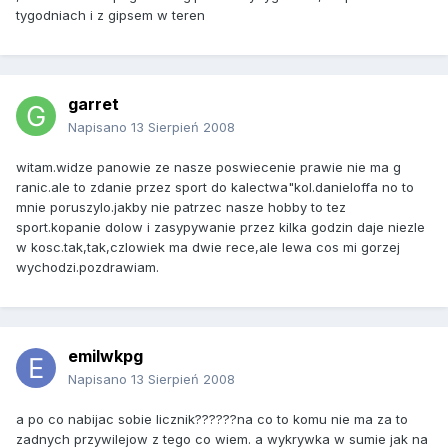
tygodniach i z gipsem w teren
garret
Napisano
13 Sierpień 2008
witam.widze panowie ze nasze poswiecenie prawie nie ma g
ranic.ale to zdanie przez sport do kalectwa"kol.danieloffa no to
mnie poruszylo.jakby nie patrzec nasze hobby to tez
sport.kopanie dolow i zasypywanie przez kilka godzin daje niezle
w kosc.tak,tak,czlowiek ma dwie rece,ale lewa cos mi gorzej
wychodzi.pozdrawiam.
emilwkpg
Napisano
13 Sierpień 2008
a po co nabijac sobie licznik??????na co to komu nie ma za to
zadnych przywilejow z tego co wiem. a wykrywka w sumie jak na