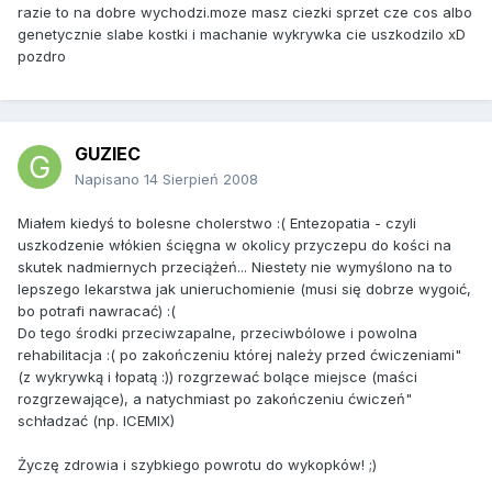
razie to na dobre wychodzi.moze masz ciezki sprzet cze cos albo
genetycznie slabe kostki i machanie wykrywka cie uszkodzilo xD
pozdro
GUZIEC
Napisano
14 Sierpień 2008
Miałem kiedyś to bolesne cholerstwo :( Entezopatia - czyli
uszkodzenie włókien ścięgna w okolicy przyczepu do kości na
skutek nadmiernych przeciążeń... Niestety nie wymyślono na to
lepszego lekarstwa jak unieruchomienie (musi się dobrze wygoić,
bo potrafi nawracać) :(
Do tego środki przeciwzapalne, przeciwbólowe i powolna
rehabilitacja :( po zakończeniu której należy przed ćwiczeniami"
(z wykrywką i łopatą :)) rozgrzewać bolące miejsce (maści
rozgrzewające), a natychmiast po zakończeniu ćwiczeń"
schładzać (np. ICEMIX)
Życzę zdrowia i szybkiego powrotu do wykopków! ;)