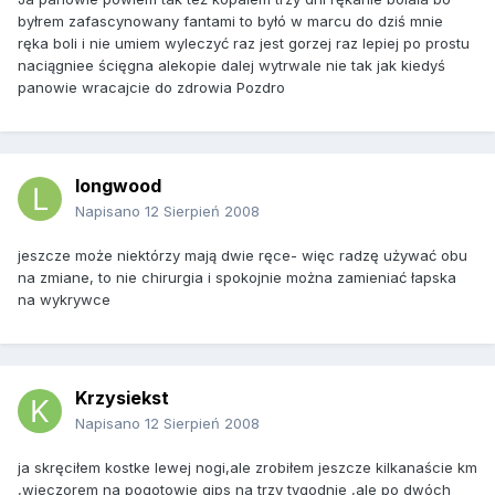
byłrem zafascynowany fantami to byłó w marcu do dziś mnie
ręka boli i nie umiem wyleczyć raz jest gorzej raz lepiej po prostu
naciągniee ścięgna alekopie dalej wytrwale nie tak jak kiedyś
panowie wracajcie do zdrowia Pozdro
longwood
Napisano
12 Sierpień 2008
jeszcze może niektórzy mają dwie ręce- więc radzę używać obu
na zmiane, to nie chirurgia i spokojnie można zamieniać łapska
na wykrywce
Krzysiekst
Napisano
12 Sierpień 2008
ja skręciłem kostke lewej nogi,ale zrobiłem jeszcze kilkanaście km
,wieczorem na pogotowie gips na trzy tygodnie ,ale po dwóch