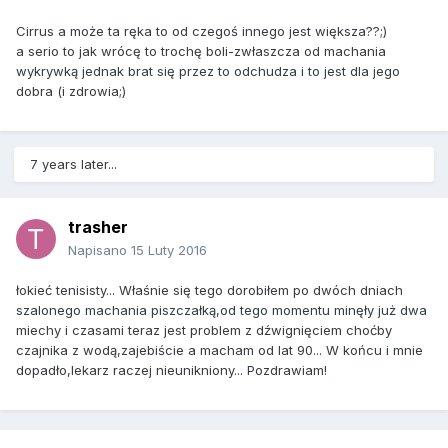
Cirrus a może ta ręka to od czegoś innego jest większa??;)
a serio to jak wrócę to trochę boli-zwłaszcza od machania
wykrywką jednak brat się przez to odchudza i to jest dla jego
dobra (i zdrowia;)
7 years later...
trasher
Napisano
15 Luty 2016
łokieć tenisisty... Właśnie się tego dorobiłem po dwóch dniach
szalonego machania piszczałką,od tego momentu minęły już dwa
miechy i czasami teraz jest problem z dźwignięciem choćby
czajnika z wodą,zajebiście a macham od lat 90... W końcu i mnie
dopadło,lekarz raczej nieunikniony... Pozdrawiam!