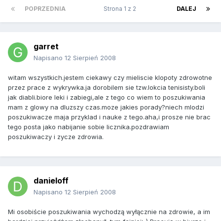
POPRZEDNIA
Strona 1 z 2
DALEJ
garret
Napisano
12 Sierpień 2008
witam wszystkich.jestem ciekawy czy mieliscie klopoty zdrowotne
przez prace z wykrywka.ja dorobilem sie tzw.lokcia tenisisty.boli
jak diabli.biore leki i zabiegi,ale z tego co wiem to poszukiwania
mam z glowy na dluzszy czas.moze jakies porady?niech mlodzi
poszukiwacze maja przyklad i nauke z tego.aha,i prosze nie brac
tego posta jako nabijanie sobie licznika.pozdrawiam
poszukiwaczy i zycze zdrowia.
danieloff
Napisano
12 Sierpień 2008
Mi osobiście poszukiwania wychodzą wyłącznie na zdrowie, a im