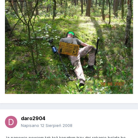
daro2904
Napisano
12 Sierpień 2008
Ja panowie powiem tak też kopałem trzy dni rękanie bolała bo