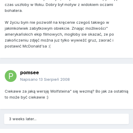
czas uszłoby w tłoku. Dobry był motyw z widokiem oczami
bohatera.
W życiu bym nie pozwolił na kręcenie czegoś takiego w
jakimkolwiek zabytkowym obiekcie. Znając możliwości"
amerykańskich ekip filmowych, mogłoby sie okazać, ze po
zakończeniu zdjęć można juz tylko wywieźć gruz, zaorać i
postawić McDonald'sa :(
pomsee
Napisano
13 Sierpień 2008
Ciekawe za jaką wersję Wolfsteina" się wezmą? Bo jak za ostatnią
to może być ciekawie :)
3 weeks later...