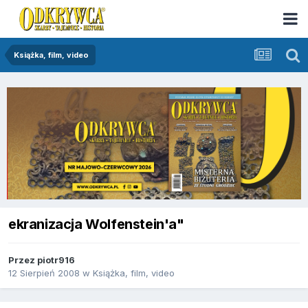
Książka, film, video
ekranizacja Wolfenstein'a"
Przez
piotr916
12 Sierpień 2008
w
Książka, film, video