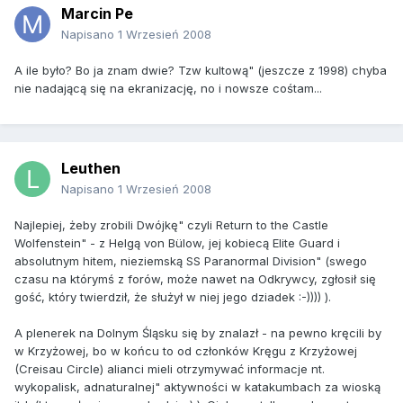
Marcin Pe
Napisano
1 Wrzesień 2008
A ile było? Bo ja znam dwie? Tzw kultową" (jeszcze z 1998) chyba
nie nadającą się na ekranizację, no i nowsze cośtam...
Leuthen
Napisano
1 Wrzesień 2008
Najlepiej, żeby zrobili Dwójkę" czyli Return to the Castle
Wolfenstein" - z Helgą von Bülow, jej kobiecą Elite Guard i
absolutnym hitem, nieziemską SS Paranormal Division" (swego
czasu na którymś z forów, może nawet na Odkrywcy, zgłosił się
gość, który twierdził, że służył w niej jego dziadek :-)))) ).
A plenerek na Dolnym Śląsku się by znalazł - na pewno kręcili by
w Krzyżowej, bo w końcu to od członków Kręgu z Krzyżowej
(Creisau Circle) alianci mieli otrzymywać informacje nt.
wykopalisk, adnaturalnej" aktywności w katakumbach za wioską