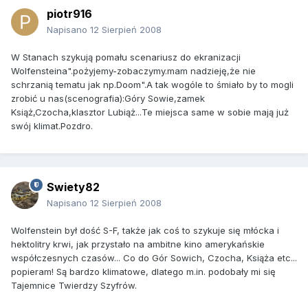
piotr916
Napisano
12 Sierpień 2008
W Stanach szykują pomału scenariusz do ekranizacji
Wolfensteina".pożyjemy-zobaczymy.mam nadzieję,że nie
schrzanią tematu jak np.Doom".A tak wogóle to śmiało by to mogli
zrobić u nas(scenografia):Góry Sowie,zamek
Książ,Czocha,klasztor Lubiąż...Te miejsca same w sobie mają już
swój klimat.Pozdro.
Swiety82
Napisano
12 Sierpień 2008
Wolfenstein był dość S-F, także jak coś to szykuje się młócka i
hektolitry krwi, jak przystało na ambitne kino amerykańskie
współczesnych czasów... Co do Gór Sowich, Czocha, Książa etc...
popieram! Są bardzo klimatowe, dlatego m.in. podobały mi się
Tajemnice Twierdzy Szyfrów.