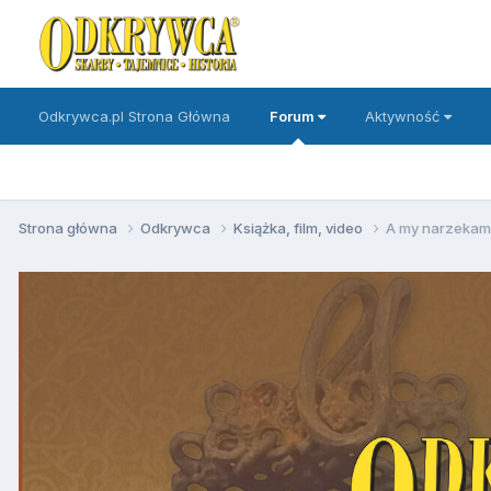
Odkrywca.pl Strona Główna
Forum
Aktywność
Strona główna
Odkrywca
Książka, film, video
A my narzekamy