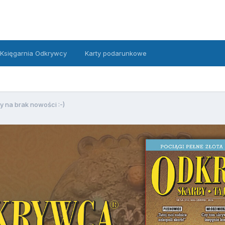
Księgarnia Odkrywcy
Karty podarunkowe
 na brak nowości :-)