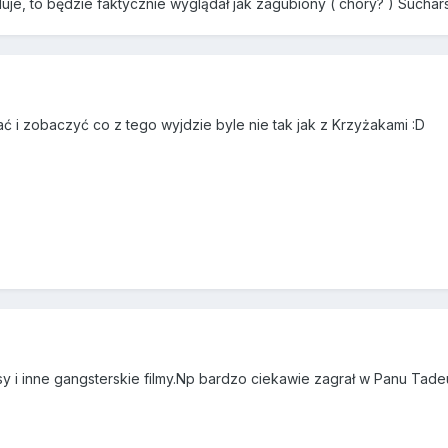
uje, to będzie faktycznie wyglądał jak zagubiony ( chory? ) Suchars
ać i zobaczyć co z tego wyjdzie byle nie tak jak z Krzyżakami :D
 Psy i inne gangsterskie filmy.Np bardzo ciekawie zagrał w Panu Ta