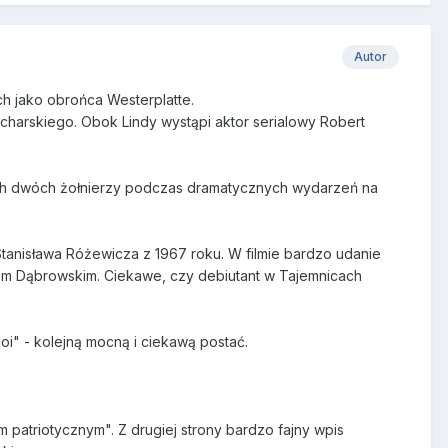
Autor
ch jako obrońca Westerplatte.
ucharskiego. Obok Lindy wystąpi aktor serialowy Robert
 tych dwóch żołnierzy podczas dramatycznych wydarzeń na
tanisława Różewicza z 1967 roku. W filmie bardzo udanie
em Dąbrowskim. Ciekawe, czy debiutant w Tajemnicach
i" - kolejną mocną i ciekawą postać.
 patriotycznym". Z drugiej strony bardzo fajny wpis