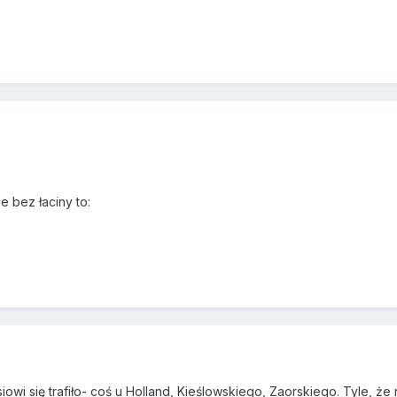
e bez łaciny to:
owi się trafiło- coś u Holland, Kieślowskiego, Zaorskiego. Tyle, że