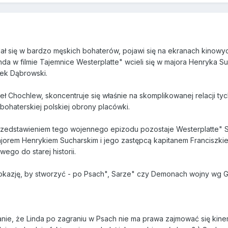
elał się w bardzo męskich bohaterów, pojawi się na ekranach kinowy
nda w filmie Tajemnice Westerplatte" wcieli się w majora Henryka S
zek Dąbrowski.
weł Chochlew, skoncentruje się właśnie na skomplikowanej relacji
 bohaterskiej polskiej obrony placówki.
przedstawieniem tego wojennego epizodu pozostaje Westerplatte" S
orem Henrykiem Sucharskim i jego zastępcą kapitanem Franciszki
ego do starej historii.
okazję, by stworzyć - po Psach", Sarze" czy Demonach wojny wg Go
anie, że Linda po zagraniu w Psach nie ma prawa zajmować się kinem