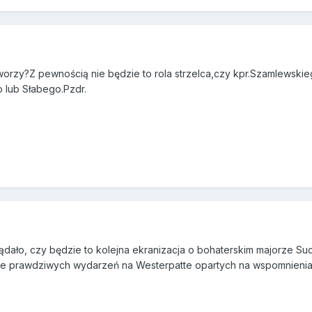
rzy?Z pewnością nie będzie to rola strzelca,czy kpr.Szamlewskieg
 lub Słabego.Pzdr.
ądało, czy będzie to kolejna ekranizacja o bohaterskim majorze Su
nie prawdziwych wydarzeń na Westerpatte opartych na wspomnieniac