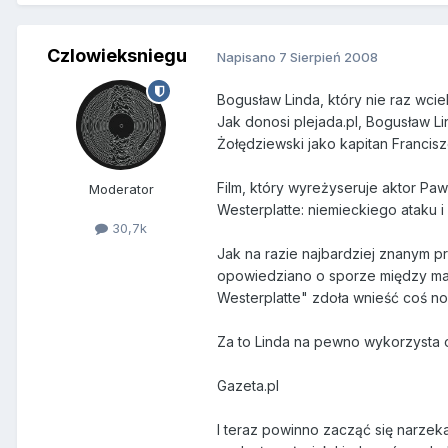
Czlowieksniegu
Napisano
7 Sierpień 2008
Bogusław Linda, który nie raz wci
Jak donosi plejada.pl, Bogusław Li
Żołędziewski jako kapitan Francis
Film, który wyreżyseruje aktor Pa
Moderator
Westerplatte: niemieckiego ataku i
30,7k
Jak na razie najbardziej znanym 
opowiedziano o sporze między maj
Westerplatte" zdoła wnieść coś now
Za to Linda na pewno wykorzysta 
Gazeta.pl
I teraz powinno zacząć się narzek