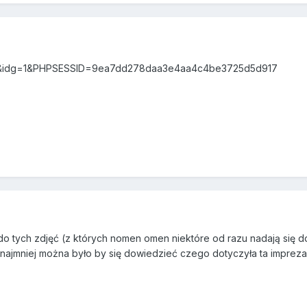
r=69&idg=1&PHPSESSID=9ea7dd278daa3e4aa4c4be3725d5d917
o tych zdjęć (z których nomen omen niektóre od razu nadają się do 
ynajmniej można było by się dowiedzieć czego dotyczyła ta imprez