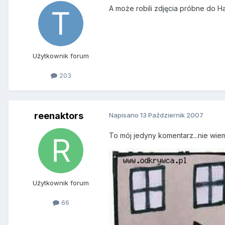
A może robili zdjęcia próbne do H
Użytkownik forum
203
reenaktors
Napisano
13 Październik 2007
To mój jedyny komentarz...nie wiem
Użytkownik forum
66