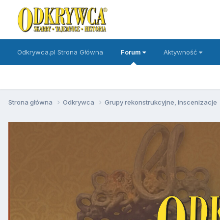
Odkrywca.pl Strona Główna
Forum
Aktywność
Strona główna
Odkrywca
Grupy rekonstrukcyjne, inscenizacje