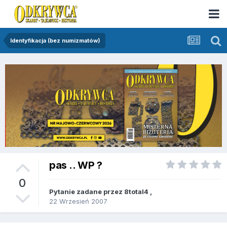
Identyfikacja (bez numizmatów)
pas .. WP ?
0
Pytanie zadane przez
8total4
,
22 Wrzesień 2007