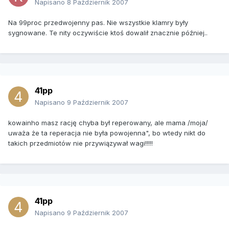
Napisano
8 Październik 2007
Na 99proc przedwojenny pas. Nie wszystkie klamry były
sygnowane. Te nity oczywiście ktoś dowalił znacznie później..
41pp
Napisano
9 Październik 2007
kowainho masz rację chyba był reperowany, ale mama /moja/
uważa że ta reperacja nie była powojenna", bo wtedy nikt do
takich przedmiotów nie przywiązywał wagi!!!!!
41pp
Napisano
9 Październik 2007