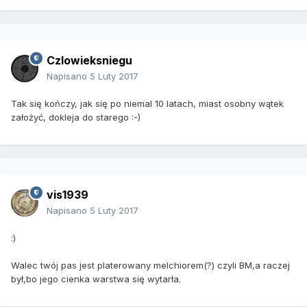
Czlowieksniegu
Napisano
5 Luty 2017
Tak się kończy, jak się po niemal 10 latach, miast osobny wątek
założyć, dokleja do starego :-)
vis1939
Napisano
5 Luty 2017
:)
Walec twój pas jest platerowany melchiorem(?) czyli BM,a raczej
był,bo jego cienka warstwa się wytarła.