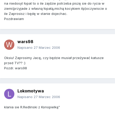
na niedosyt łopat to o ile zajdzie potrzeba piszę sie do rycia w
ziemi(przyjade z własną łopatą,michą kocykiem itp)oczywiscie o
ile Zaprosisz i będę w stanie dojechac.
Pozdrawiam
wars98
Napisano
27 Marzec 2006
Oksiu! Zaprosimy Jacę, czy będzie musiał przeżywać katusze
przed TV?? :)
Pozdr. wars98
Lokomotywa
Napisano
27 Marzec 2006
klania sie R.Redlinski z Konopielką"