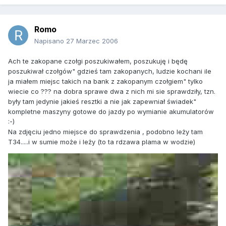
Romo
Napisano
27 Marzec 2006
Ach te zakopane czołgi poszukiwałem, poszukuję i będę
poszukiwał czołgów" gdzieś tam zakopanych, ludzie kochani ile
ja miałem miejsc takich na bank z zakopanym czołgiem" tylko
wiecie co ??? na dobra sprawe dwa z nich mi sie sprawdziły, tzn.
były tam jedynie jakieś resztki a nie jak zapewniał świadek"
kompletne maszyny gotowe do jazdy po wymianie akumulatorów
:-)
Na zdjęciu jedno miejsce do sprawdzenia , podobno leży tam
T34.....i w sumie może i leży (to ta rdzawa plama w wodzie)