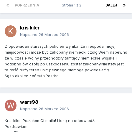
POPRZEDNIA
Strona 1 z 2
DALEJ
kris kiler
Napisano
26 Marzec 2006
Z opowiadań starszych pokoleń wynika ,że nieopodal mojej
miejscowości może być zakopany niemiecki czołg.Wiem napewno
że w czasie wojny przechodziły tamtędy niemieckie wojska i
podobno ów czołg po uszkodzeniu został zakopany.Niestety jest
to dość duży teren i nic pewnego niemoge powiedzieć :/
Są to okolice Łańcuta.Pozdro
wars98
Napisano
26 Marzec 2006
Kris_kiler. Posłałem Ci maila! Liczę na odpowiedź.
Pozdrawiam