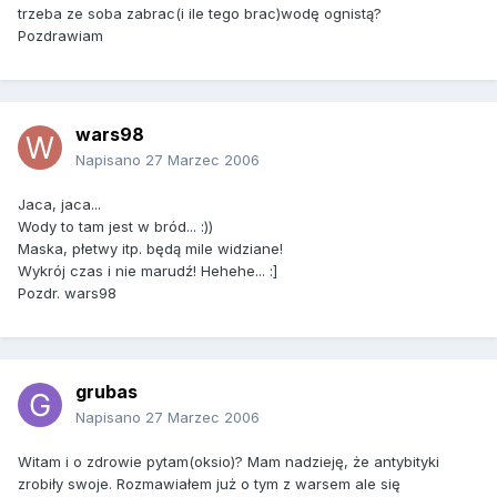
trzeba ze soba zabrac(i ile tego brac)wodę ognistą?
Pozdrawiam
wars98
Napisano
27 Marzec 2006
Jaca, jaca...
Wody to tam jest w bród... :))
Maska, płetwy itp. będą mile widziane!
Wykrój czas i nie marudź! Hehehe... :]
Pozdr. wars98
grubas
Napisano
27 Marzec 2006
Witam i o zdrowie pytam(oksio)? Mam nadzieję, że antybityki
zrobiły swoje. Rozmawiałem już o tym z warsem ale się