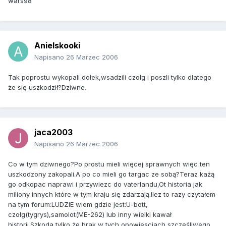
wars98
Anielskooki
Napisano
26 Marzec 2006
Tak poprostu wykopali dołek,wsadzili czołg i poszli tylko dlatego
że się uszkodził?Dziwne.
jaca2003
Napisano
26 Marzec 2006
Co w tym dziwnego?Po prostu mieli więcej sprawnych więc ten
uszkodzony zakopali.A po co mieli go targac ze sobą?Teraz każą
go odkopac naprawi i przywiezc do vaterlandu,Ot historia jak
miliony innych które w tym kraju się zdarzają.Ilez to razy czytałem
na tym forum:LUDZIE wiem gdzie jest:U-bott,
czołg(tygrys),samolot(ME-262) lub inny wielki kawał
historii.Szkoda tylko że brak w tych opowiesciach szcześliwego