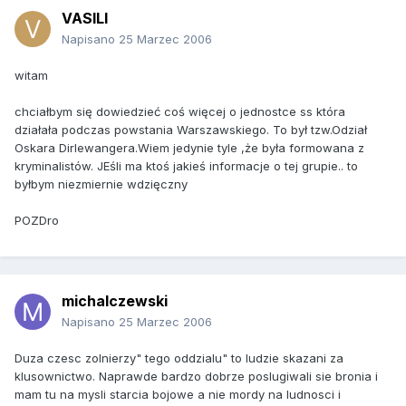
VASILI
Napisano
25 Marzec 2006
witam
chciałbym się dowiedzieć coś więcej o jednostce ss która
działała podczas powstania Warszawskiego. To był tzw.Odział
Oskara Dirlewangera.Wiem jedynie tyle ,że była formowana z
kryminalistów. JEśli ma ktoś jakieś informacje o tej grupie.. to
byłbym niezmiernie wdzięczny
POZDro
michalczewski
Napisano
25 Marzec 2006
Duza czesc zolnierzy" tego oddzialu" to ludzie skazani za
klusownictwo. Naprawde bardzo dobrze poslugiwali sie bronia i
mam tu na mysli starcia bojowe a nie mordy na ludnosci i