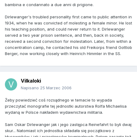
bambina e condannato a due anni di prigione.
Dirlewanger's troubled personality first came to public attention in
1934, when he was convicted of molesting a female minor. He lost
his teaching position, and could never return to it. Dirlewanger
served a two year prison sentence, and then, back in society,
received a second conviction for molestation. Later, from within a
concentration camp, he contacted his old Freikorps friend Gottlob
Berger, now working closely with Heinrich Himmler in the SS.
Vilkaloki
Napisano
25 Marzec 2006
Żeby powiedzieć coś rozsądnego w temacie to wypada
przeczytać monografie tej jednostki autorstwa Rolfa Michaelisa
wydaną w Polsce nakładem wydawnictwa militaria.
Sam Oskar Dirlewanger jak i jego zastępca Reinefahrt to byli dwaj
skur... Natomiast ich jednostka składała się początkowo z
kłusowników i jak i przestępców kryminalnych. Potem zaczęto też