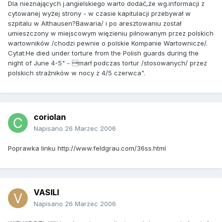
Dla nieznających j.angielskiego warto dodać,że wg.informacji z
cytowanej wyżej strony - w czasie kapitulacji przebywał w
szpitalu w Althausen?Bawaria/ i po aresztowaniu został
umieszczony w miejscowym więzieniu pilnowanym przez polskich
wartowników /chodzi pewnie o polskie Kompanie Wartownicze/.
Cytat:He died under torture from the Polish guards during the
night of June 4-5" - marł podczas tortur /stosowanych/ przez
polskich strażników w nocy z 4/5 czerwca".
coriolan
Napisano
26 Marzec 2006
Poprawka linku http://www.feldgrau.com/36ss.html
VASILI
Napisano
26 Marzec 2006