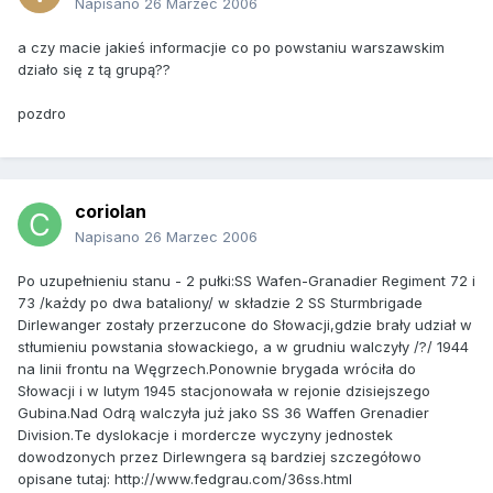
Napisano
26 Marzec 2006
a czy macie jakieś informacjie co po powstaniu warszawskim
działo się z tą grupą??
pozdro
coriolan
Napisano
26 Marzec 2006
Po uzupełnieniu stanu - 2 pułki:SS Wafen-Granadier Regiment 72 i
73 /każdy po dwa bataliony/ w składzie 2 SS Sturmbrigade
Dirlewanger zostały przerzucone do Słowacji,gdzie brały udział w
stłumieniu powstania słowackiego, a w grudniu walczyły /?/ 1944
na linii frontu na Węgrzech.Ponownie brygada wróciła do
Słowacji i w lutym 1945 stacjonowała w rejonie dzisiejszego
Gubina.Nad Odrą walczyła już jako SS 36 Waffen Grenadier
Division.Te dyslokacje i mordercze wyczyny jednostek
dowodzonych przez Dirlewngera są bardziej szczegółowo
opisane tutaj: http://www.fedgrau.com/36ss.html