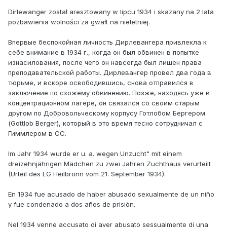
Dirlewanger został aresztowany w lipcu 1934 i skazany na 2 lata
pozbawienia wolności za gwałt na nieletniej.
Впервые беспокойная личность Дирлевангера привлекла к
себе внимание в 1934 г., когда он был обвинен в попытке
изнасилования, после чего он навсегда был лишен права
преподавательской работы. Дирлевангер провел два года в
тюрьме, и вскоре освободившись, снова отправился в
заключение по схожему обвинению. Позже, находясь уже в
концентрационном лагере, он связался со своим старым
другом по Добровольческому корпусу Готлoбом Бергером
(Gottlob Berger), который в это время тесно сотрудничал с
Гиммлером в СС.
Im Jahr 1934 wurde er u. a. wegen Unzucht" mit einem
dreizehnjährigen Mädchen zu zwei Jahren Zuchthaus verurteilt
(Urteil des LG Heilbronn vom 21. September 1934).
En 1934 fue acusado de haber abusado sexualmente de un niño
y fue condenado a dos años de prisión.
Nel 1934 venne accusato di aver abusato sessualmente di una