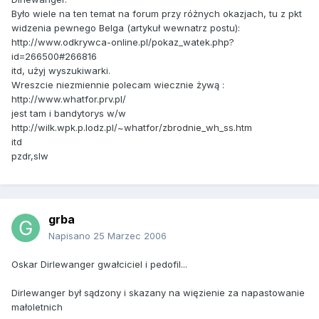
Było wiele na ten temat na forum przy różnych okazjach, tu z pkt
widzenia pewnego Belga (artykuł wewnatrz postu):
http://www.odkrywca-online.pl/pokaz_watek.php?
id=266500#266816
itd, użyj wyszukiwarki.
Wreszcie niezmiennie polecam wiecznie żywą :
http://www.whatfor.prv.pl/
jest tam i bandytorys w/w
http://wilk.wpk.p.lodz.pl/~whatfor/zbrodnie_wh_ss.htm
itd
pzdr,slw
grba
Napisano
25 Marzec 2006
Oskar Dirlewanger gwałciciel i pedofil...
Dirlewanger był sądzony i skazany na więzienie za napastowanie
małoletnich