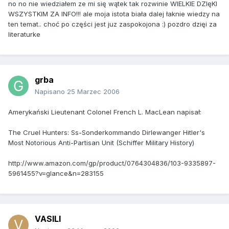
no no nie wiedziałem ze mi się wątek tak rozwinie WIELKIE DZIęKI
WSZYSTKIM ZA INFO!!! ale moja istota biała dalej łaknie wiedzy na
ten temat.. choć po części jest juz zaspokojona :) pozdro dzięi za
literaturke
grba
Napisano
25 Marzec 2006
Amerykański Lieutenant Colonel French L. MacLean napisał:
The Cruel Hunters: Ss-Sonderkommando Dirlewanger Hitler's
Most Notorious Anti-Partisan Unit (Schiffer Military History)
http://www.amazon.com/gp/product/0764304836/103-9335897-
5961455?v=glance&n=283155
VASILI