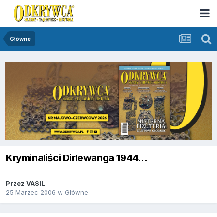
Główne
Kryminaliści Dirlewanga 1944...
Przez
VASILI
25 Marzec 2006
w
Główne