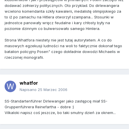
dodawać zołnierzy politycznych. Oto przyklad. Do dirlewangera
wcielono komendanta szkły kawalerii, medalistę olimpijskiego za
to iż po zamachu na Hitlera otworzył szampana... Stosunki w
jednostce panowały wręcz feudalne i kary chłosty były na
poziomie dzinnym co bulwersowało samego Himlera.
Strona Whatfora niestety nie jest tutaj autorytetem. A co do
masowych egzekusji ludności na woli to faktycznie dokonał tego
batalion policyjny Posen" czego dokładnie dowodzi Michaelis w
rzeczonej monografii.
whatfor
Napisano
25 Marzec 2006
SS-Standartenführer Dirlewanger jako zastępcę miał SS-
Gruppenführera Reinefartha - dobre :)
Vilkaloki napisz coś jeszcze, bo taki smutny dzień za oknem...