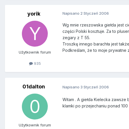
yorik
Napisano
2 Styczeń 2006
Wg mnie rzeszowska giełda jest cie
części Polski kosztuje. Za to plus
zegary z T 55.
Troszkę innego barachła jest takż
Podkreślam, że to moje prywatne 
Użytkownik forum
935
01dalton
Napisano
3 Styczeń 2006
Witam . A giełda Kielecka zawsze 
klamki po przejechaniu ponad 100 
Użytkownik forum