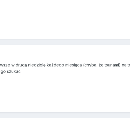
awsze w drugą niedzielę każdego miesiąca (chyba, że tsunami) na t
ego szukać.