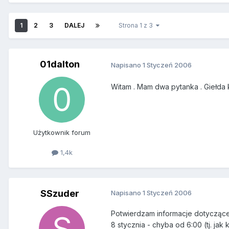
1
2
3
DALEJ
Strona 1 z 3
01dalton
Napisano
1 Styczeń 2006
Witam . Mam dwa pytanka . Giełda 
Użytkownik forum
1,4k
SSzuder
Napisano
1 Styczeń 2006
Potwierdzam informacje dotyczące
8 stycznia - chyba od 6:00 (tj. jak