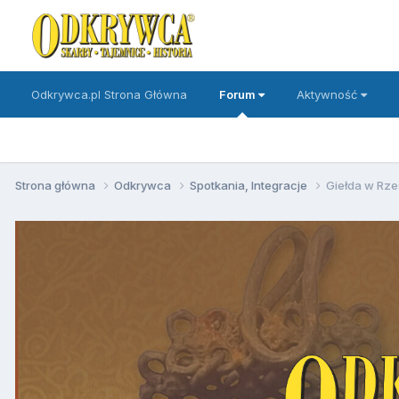
Odkrywca.pl Strona Główna
Forum
Aktywność
Strona główna
Odkrywca
Spotkania, Integracje
Giełda w Rze