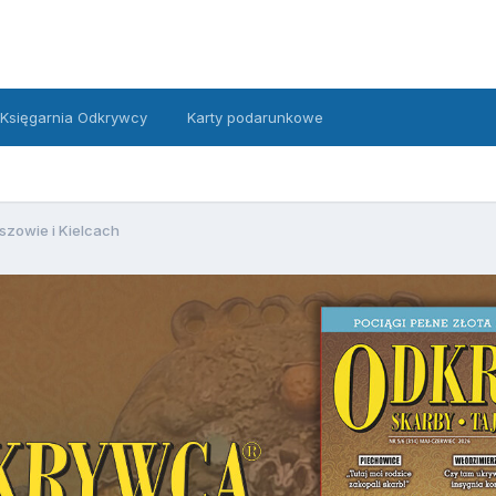
Księgarnia Odkrywcy
Karty podarunkowe
szowie i Kielcach