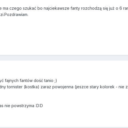
e ma czego szukać bo najciekawsze fanty rozchodzą się już o 6 ra
dzi.Pozdrawiam.
yć fajnych fantów dość tanio ;)
ładny tornister (kostka) zaraz powojenna (jeszce stary kolorek - nie
nas nie powstrzyma :D:D