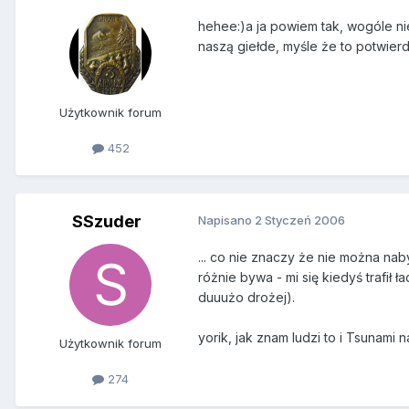
hehee:)a ja powiem tak, wogóle ni
naszą giełde, myśle że to potwier
Użytkownik forum
452
SSzuder
Napisano
2 Styczeń 2006
... co nie znaczy że nie można nab
różnie bywa - mi się kiedyś trafił 
duuużo drożej).
yorik, jak znam ludzi to i Tsunami 
Użytkownik forum
274