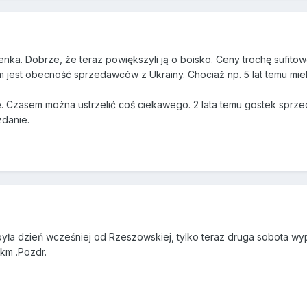
nka. Dobrze, że teraz powiększyli ją o boisko. Ceny trochę sufitowe
em jest obecność sprzedawców z Ukrainy. Chociaż np. 5 lat temu mie
e. Czasem można ustrzelić coś ciekawego. 2 lata temu gostek sprze
zdanie.
była dzień wcześniej od Rzeszowskiej, tylko teraz druga sobota wy
km .Pozdr.