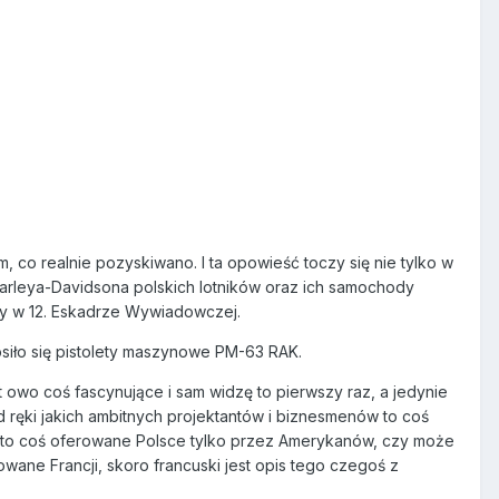
 co realnie pozyskiwano. I ta opowieść toczy się nie tylko w
Harleya-Davidsona polskich lotników oraz ich samochody
cy w 12. Eskadrze Wywiadowczej.
osiło się pistolety maszynowe PM-63 RAK.
 owo coś fascynujące i sam widzę to pierwszy raz, a jedynie
ręki jakich ambitnych projektantów i biznesmenów to coś
o to coś oferowane Polsce tylko przez Amerykanów, czy może
ne Francji, skoro francuski jest opis tego czegoś z