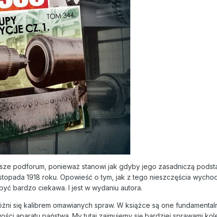
utejsze podforum, ponieważ stanowi jak gdyby jego zasadniczą pod
listopada 1918 roku. Opowieść o tym, jak z tego nieszczęścia wycho
 być bardzo ciekawa. I jest w wydaniu autora.
óżni się kalibrem omawianych spraw. W książce są one fundamenta
iwości aparatu państwa. My tutaj zajmujemy się bardziej sprawami ko