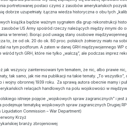
nia portretowanej postaci czymś z zasobów amerykańskich pozyska
 się dobrze uzupełniały. Łączna wiedza historyczna o obu tych „kal
wych książka będzie ważnym sygnałem dla grup rekonstrukcji hist
o z zasobów US Army spośród rzeczy należących między innymi do o
towania w terenie). Biorąc pod uwagę stany osobowe międzywojenne
cza to, że od ok. 20 do ok. 80 proc. polskich żołnierzy miało na sob
adal na tym podforum. A zatem w danej GRH międzywojennego WP o
e wśród tych GRH, które nie tylko „walczą”, ale podczas imprez re
też jak wszyscy zainteresowani tym tematem, że nic, albo prawie nic,
ty, tak samo, jak nie ma publikacji na takie tematy. „To wszystko”
i wojny obronnej 1939 roku. Za sprawą autora obecnie mamy i publi
erykańskich relacjach handlowych na polu wojskowości w międzywo
 Polskiego istnieje pojęcie „wojskowych spraw zagranicznych” i jes
a podejmuje tematykę wojskowych spraw zagranicznych Drugiej RP
s Liquidation Commission – War Department)
Czerwony Krzyż
ykańskiej branży zbrojeniowej