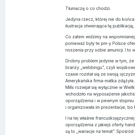
Tłumaczę o co chodzi.
Jedyna rzecz, której nie do końca
ilustracja otwierająca tę publikacj
Co zatem widzimy na wspomnianej p
ponieważ były te pm-y Polsce ofe
noszenia przy sobie amunicji. I to 
Drobny problem jedynie w tym, że 
branży „webbingu”, czyli wojskow
czasie rozstał się ze swoją ojczy
Amerykańska firma-matka zdążyła 
Mills rozwijał się wyłącznie w Wi
wchodziło na wyposażenie jakichś s
oporządzenia i w pewnym stopniu n
i organizowała im prezentacje, bo 
I na tej właśnie francuskojęzycznej
oporządzenia z jakiejś oferty hand
są to „wariacje na temat”. Spośród