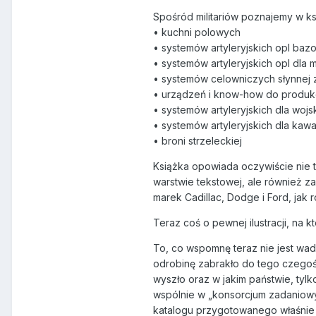
Spośród militariów poznajemy w ks
• kuchni polowych
• systemów artyleryjskich opl ba
• systemów artyleryjskich opl dla 
• systemów celowniczych słynnej 
• urządzeń i know-how do produkcj
• systemów artyleryjskich dla woj
• systemów artyleryjskich dla kawale
• broni strzeleckiej
Książka opowiada oczywiście nie ty
warstwie tekstowej, ale również z
marek Cadillac, Dodge i Ford, ja
Teraz coś o pewnej ilustracji, na 
To, co wspomnę teraz nie jest wad
odrobinę zabrakło do tego czegoś
wyszło oraz w jakim państwie, ty
wspólnie w „konsorcjum zadaniowy
katalogu przygotowanego właśnie 