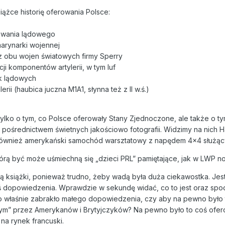
iążce historię oferowania Polsce:
zowania lądowego
marynarki wojennej
z obu wojen światowych firmy Sperry
i komponentów artylerii, w tym luf
sk lądowych
rii (haubica juczna M1A1, słynna też z II w.ś.)
lko o tym, co Polsce oferowały Stany Zjednoczone, ale także o tym,
a pośrednictwem świetnych jakościowo fotografii. Widzimy na nich 
k również amerykański samochód warsztatowy z napędem 4×4 służą
którą być może uśmiechną się „dzieci PRL” pamiętające, jak w LWP n
ą książki, ponieważ trudno, żeby wadą była duża ciekawostka. Jest
 dopowiedzenia. Wprawdzie w sekundę widać, co to jest oraz spod 
lko właśnie zabrakło małego dopowiedzenia, czy aby na pewno był
m” przez Amerykanów i Brytyjczyków? Na pewno było to coś oferowa
na rynek francuski.