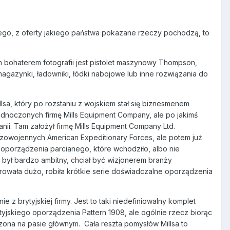
 tego, z oferty jakiego państwa pokazane rzeczy pochodzą, to
m bohaterem fotografii jest pistolet maszynowy Thompson,
gazynki, ładowniki, łódki nabojowe lub inne rozwiązania do
lsa, który po rozstaniu z wojskiem stał się biznesmenem
dnoczonych firmę Mills Equipment Company, ale po jakimś
nii. Tam założył firmę Mills Equipment Company Ltd.
owojennych American Expeditionary Forces, ale potem już
o oporządzenia parcianego, które wchodziło, albo nie
s był bardzo ambitny, chciał być wizjonerem branży
erowała dużo, robiła krótkie serie doświadczalne oporządzenia
e z brytyjskiej firmy. Jest to taki niedefiniowalny komplet
ytyjskiego oporządzenia Pattern 1908, ale ogólnie rzecz biorąc
szona na pasie głównym. Cała reszta pomysłów Millsa to