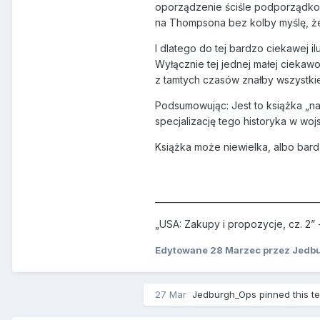
oporządzenie ściśle podporządkow
na Thompsona bez kolby myślę, że 
I dlatego do tej bardzo ciekawej i
Wyłącznie tej jednej małej ciekawo
z tamtych czasów znałby wszystkie
Podsumowując: Jest to książka „na g
specjalizację tego historyka w woj
Książka może niewielka, albo bar
______________________________________
„USA: Zakupy i propozycje, cz. 2”
Edytowane
28 Marzec
przez Jedb
27 Mar
Jedburgh_Ops
pinned this t