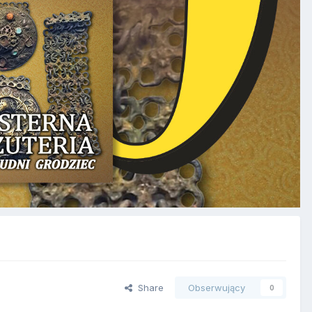
Share
Obserwujący
0