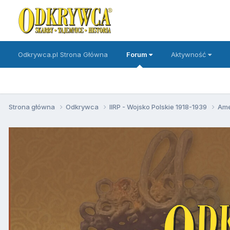
Odkrywca.pl Strona Główna
Forum
Aktywność
Strona główna
Odkrywca
IIRP - Wojsko Polskie 1918-1939
Ame