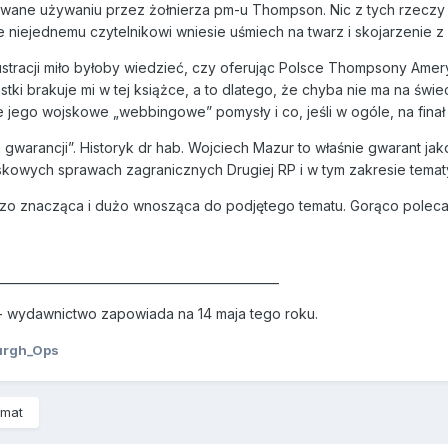
ane używaniu przez żołnierza pm-u Thompson. Nic z tych rzeczy ni
niejednemu czytelnikowi wniesie uśmiech na twarz i skojarzenie z
lustracji miło byłoby wiedzieć, czy oferując Polsce Thompsony Amery
stki brakuje mi w tej książce, a to dlatego, że chyba nie ma na świe
 jego wojskowe „webbingowe” pomysły i co, jeśli w ogóle, na finał
warancji”. Historyk dr hab. Wojciech Mazur to właśnie gwarant jakośc
skowych sprawach zagranicznych Drugiej RP i w tym zakresie tematyc
dzo znacząca i dużo wnosząca do podjętego tematu. Gorąco polec
_______________________________________________
 - wydawnictwo zapowiada na 14 maja tego roku.
urgh_Ops
emat