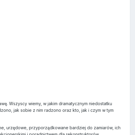
stawę. Wszyscy wiemy, w jakim dramatycznym niedostatku
dzono, jak sobie z nim radzono oraz kto, jak i czym w tym
lne, urzędowe, przyporządkowane bardziej do zamiarów, ich
lekcjonerskimi i poradnictwem dla rekonstruktorów