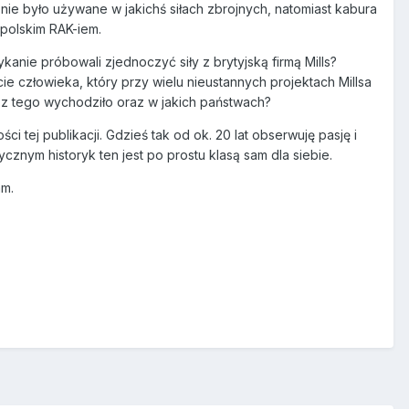
e było używane w jakichś siłach zbrojnych, natomiast kabura
 polskim RAK-iem.
kanie próbowali zjednoczyć siły z brytyjską firmą Mills?
cie człowieka, który przy wielu nieustannych projektach Millsa
 z tego wychodziło oraz w jakich państwach?
i tej publikacji. Gdzieś tak od ok. 20 lat obserwuję pasję i
znym historyk ten jest po prostu klasą sam dla siebie.
am.