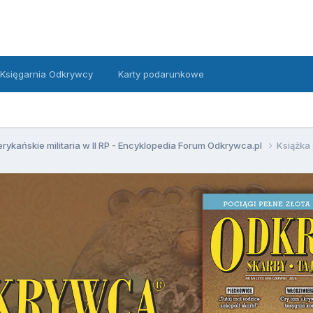
Księgarnia Odkrywcy
Karty podarunkowe
rykańskie militaria w II RP - Encyklopedia Forum Odkrywca.pl
Książka 