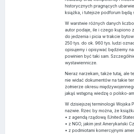
historycznych pragnących ubarwie
książka, i tutejsze podforum będą
W warstwie różnych danych liczbo
autor podaje, ile i czego kupion
do jedzenia i picia w trakcie by
250 tys. do ok. 960 tys. ludzi ozna
opisujemy i opisywać będziemy n
powinien być taki sam. Szczególni
wystawiennicze.
Nieraz narzekam, także tutaj, ale 
nie widać dokumentów na takie tema
żołnierze okresu międzywojennego 
jakąś wstępną wiedzę o polsko-am
W dzisiejszej terminologii Wojska
nazwie. Rzec by można, że książk
• z agendą rządową (United State
• z NGO, jakim jest Amerykański 
• z podmiotami komercyjnymi amer