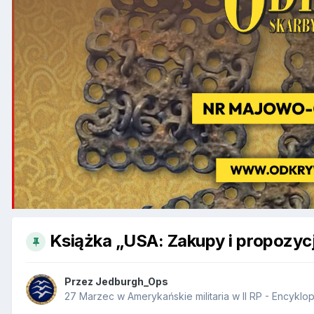
Książka „USA: Zakupy i propozycje
Przez
Jedburgh_Ops
27 Marzec
w
Amerykańskie militaria w II RP - Encykl