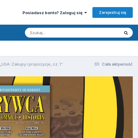
Zarejestruj się
Posiadasz konto? Zaloguj się
„USA: Zakupy i propozycje, cz. 1”
Cała aktywność