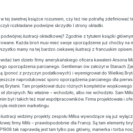
 w tej świetnej książce rozumiem, czy też nie potrafię zdefiniować
ę, czyli rozkładane podwójne skrzydło I strony okładki.
odwójnej ilustracji okładkowej? Zgodnie z tytułem książki główny
rowane. Każda broń musi mieć swoje oporządzenie już choćby na ma
wszystko mamy na tej bardzo ciekawej ilustracji z francuskim opisem.
widać tam dzieło firmy amerykańskiego oficera kawalerii Ansona Mil
ego oporządzenia parcianego. Gentleman ów założył w Stanach Zje
zną (ponoć z przyczyn podatkowych) i wyemigrował do Wielkiej Bryta
jeszcze naprodukować sporo oporządzenia parcianego dla pierwsz
elkiej Brytanii. Tam projektował dużo różnych kompletów wojskoweg
ił zbrojnych. No właśnie – wchodziło, albo nie wchodziło. Sam Mill
im był i takich też miał współpracowników. Firma projektowała i of
była mistrzem marketingu.
 ilustracji widzimy projekty zespołu Millsa wywodzące się już wyłączni
lowej firmy Mills – prawdopodobnie dla Francji. Są tam elementy br
 P1908 tak naprawdę jest tam tylko pas główny, manierka i torba no