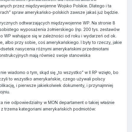
nych przez międzywojenne Wojsko Polskie. Dlatego i ta
ibrach” spraw amerykańsko-polskich zawsze jakaś już będzie.
orycznych odtwarzających międzywojenne WP. Na stronie 8
sobistego wyposażenia żołnierskiego (np. 200 tys. zestawów
go WP wahające się w zależności od roku i wydarzeń od ok.
ie, albo przy sobie, coś amerykańskiego. I były to rzeczy, jakie
dsetek nasycenia różnymi amerykańskimi przedmiotami
konstrukcyjnych mają również swoje stanowiska
 nie wiadomo o tym, skąd się „to wszystko” w II RP wzięło, bo
, czyli to wszystko amerykańskie, czego używali polscy
kację, i pierwsze jakiekolwiek dokumenty, i przynajmniej
jniu.
t za nie odpowiedzialny w MON departament o takiej właśnie
 z trzema kategoriami amerykańskich podmiotów: