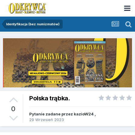
Identyfikacja (bez numizmatów)
Polska trąbka.
0
Pytanie zadane przez
kazioW24
,
29 Wrzesień 2023