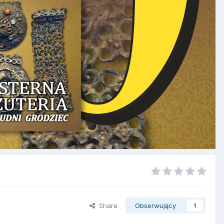
Share
Obserwujący
1