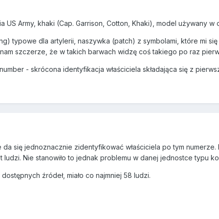
ia US Army, khaki (Cap. Garrison, Cotton, Khaki), model używany w okr
) typowe dla artylerii, naszywka (patch) z symbolami, które mi się
znam szczerze, że w takich barwach widzę coś takiego po raz pierws
 number - skrócona identyfikacja właściciela składająca się z pierwsz
e da się jednoznacznie zidentyfikować właściciela po tym numerze.
t ludzi. Nie stanowiło to jednak problemu w danej jednostce typu ko
dostępnych źródeł, miało co najmniej 58 ludzi.