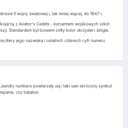
esie II wojny światowej i, tak mniej więcej, do 1947 r.
 kojarzą z Aviator's Cadets - kursantami wojskowych szkół
zy. Standardem był bowiem żółty kolor skrzydeł i śmigła.
ej litery jego nazwiska i ostatnich czterech cyfr numeru
 Laundry numbers powtarzały się i taki sam skrócony symbol
mpania, czy batalion.