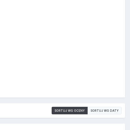
SORTUJ WG OCENY
SORTUJ WG DATY