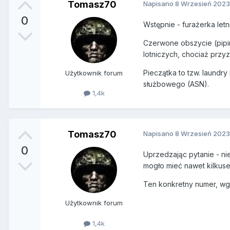
Tomasz70
Napisano
8 Wrzesień 2023
0
Wstępnie - furażerka letn
Czerwone obszycie (piping
lotniczych, chociaż przy
Pieczątka to tzw. laundry
Użytkownik forum
służbowego (ASN).
1,4k
Tomasz70
Napisano
8 Wrzesień 2023
0
Uprzedzając pytanie - ni
mogło mieć nawet kilkuse
Ten konkretny numer, wg 
Użytkownik forum
1,4k