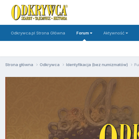
Odkrywca.pl Strona Główna
Forum
Aktywność
Strona główna
Odkrywca
Identyfikacja (bez numizmatów)
Fu