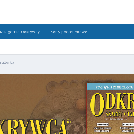
Księgarnia Odkrywcy
Karty podarunkowe
rażerka