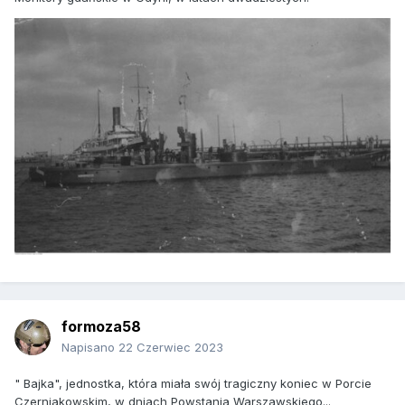
formoza58
Napisano
22 Czerwiec 2023
" Bajka", jednostka, która miała swój tragiczny koniec w Porcie
Czerniakowskim, w dniach Powstania Warszawskiego...