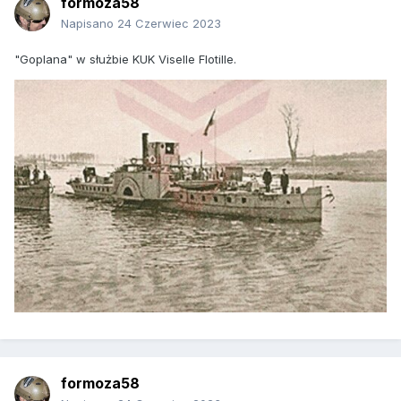
formoza58
Napisano
24 Czerwiec 2023
"Goplana" w służbie KUK Viselle Flotille.
formoza58