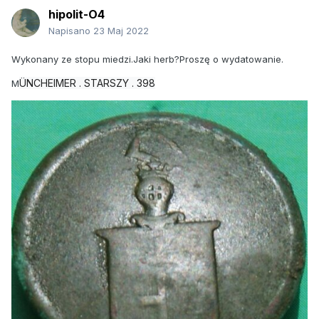
hipolit-O4
Napisano
23 Maj 2022
Wykonany ze stopu miedzi.Jaki herb?Proszę o wydatowanie.
ÜNCHEIMER . STARSZY . 398
M