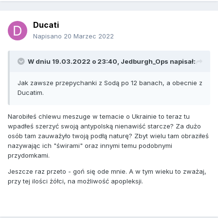
Ducati
Napisano
20 Marzec 2022
W dniu 19.03.2022 o 23:40,
Jedburgh_Ops
napisał:
Jak zawsze przepychanki z Sodą po 12 banach, a obecnie z
Ducatim.
Narobiłeś chlewu meszuge w temacie o Ukrainie to teraz tu
wpadłeś szerzyć swoją antypolską nienawiść starcze? Za dużo
osób tam zauważyło twoją podłą naturę? Zbyt wielu tam obraziłeś
nazywając ich "świrami" oraz innymi temu podobnymi
przydomkami.
Jeszcze raz przeto - goń się ode mnie. A w tym wieku to zważaj,
przy tej ilości żółci, na możliwość apopleksji.