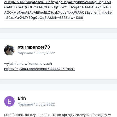
cCegQIABAA&oq=tasak++leśny&gs_lcp=CgNpbWcQARgBMgUIAB
CABDIECAAQGDIECAAQGFC5B1jCLWC3UWgAcAB4AIABeYgBkAiS
AQQxMy4xmAEAoAEBqgELZ3dzLXdpei1pbWfAAQE&sclient=img&ei
=SCsLYuKHMY6DgQbOq6tA&bih=657&biw=1366
sturmpanzer73
Napisano
15 Luty 2022
wyjaśnienie w komentarzach
https://myvimu.com/exhibit/14446717-tasak
Erih
Napisano
15 Luty 2022
Stan średni, do czyszczenia. Takie sprzęty zazwyczaj zalegały w