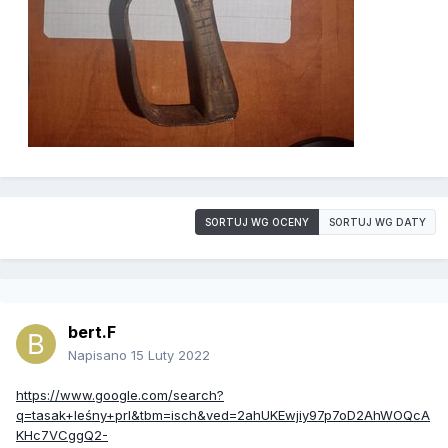
SORTUJ WG OCENY
SORTUJ WG DATY
bert.F
Napisano
15 Luty 2022
https://www.google.com/search?
q=tasak+leśny+prl&tbm=isch&ved=2ahUKEwjiy97p7oD2AhWOQcA
KHc7VCggQ2-