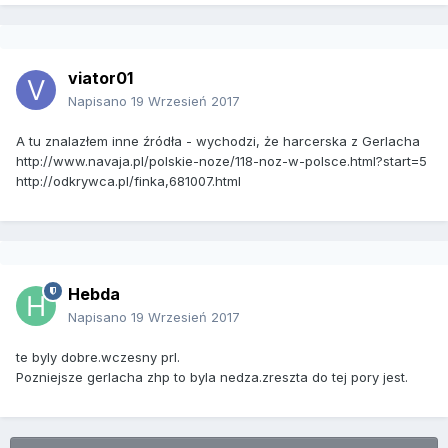
viator01
Napisano
19 Wrzesień 2017
A tu znalazłem inne źródła - wychodzi, że harcerska z Gerlacha
http://www.navaja.pl/polskie-noze/118-noz-w-polsce.html?start=5
http://odkrywca.pl/finka,681007.html
Hebda
Napisano
19 Wrzesień 2017
te byly dobre.wczesny prl.
Pozniejsze gerlacha zhp to byla nedza.zreszta do tej pory jest.