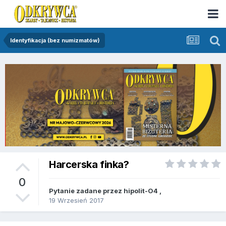
Identyfikacja (bez numizmatów)
Harcerska finka?
0
Pytanie zadane przez
hipolit-O4
,
19 Wrzesień 2017