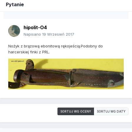
Pytanie
hipolit-O4
Napisano
19 Wrzesień 2017
Nożyk z brązową ebonitową rękojeścią.Podobny do
harcerskiej finki z PRL.
SORTUJ WG OCENY
SORTUJ WG DATY