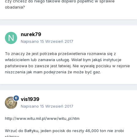
czy chcesz do niego takowe dopiero popełnić w sprawie
obadania?
nurek79
Napisano
15 Wrzesień 2017
To znaczy że jest potrzeba prześwietlenia rozmawia się z
właścicielem lub zamawia usługę. Wolał bym jakąś instytucje
państwowa bo zawsze jest łatwiej. Nie wywalę pocisku w rejonie
niszczenia jak mam podejrzenia że może być gaz.
vis1939
Napisano
15 Wrzesień 2017
http://www.witu.mil.pl/www/witu_pl.htm
Wrzuć do Bałtyku, jeden pocisk do reszty 46,000 ton nie zrobi
różnicy.