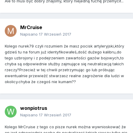
Ale to musi być dobry znajomy, który niejedną fuchę przemycił...
MrCruise
Napisano
17 Wrzesień 2017
Kolego nurek79 czyli rozumiem że masz pocisk artyleryjski,który
gdzieś tu na forum już identyfikowałeś,dość dużego kalibru,do
tego uzbrojony i z podejrzeniem zawartości gazów bojowych,to
chyba są odpowiednie służby zajmujące się neutralizacją takich
rzeczy?Przecież w tej chwili przetrzymując go lub próbując
ewentualnie przewieźć stwarzasz realne zagrożenie dla ludzi w
okolicy.chyba że czegoś nie kumam??
wonpiotrus
Napisano
17 Wrzesień 2017
Kolego MrCruise z tego co pisze nurek można wywnioskować że
on jest odpowiednią osoba do neutralizacji takich rzeczy tylko nie