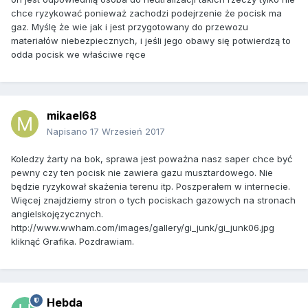
chce ryzykować ponieważ zachodzi podejrzenie że pocisk ma
gaz. Myślę że wie jak i jest przygotowany do przewozu
materiałów niebezpiecznych, i jeśli jego obawy się potwierdzą to
odda pocisk we właściwe ręce
mikael68
Napisano
17 Wrzesień 2017
Koledzy żarty na bok, sprawa jest poważna nasz saper chce być
pewny czy ten pocisk nie zawiera gazu musztardowego. Nie
będzie ryzykował skażenia terenu itp. Poszperałem w internecie.
Więcej znajdziemy stron o tych pociskach gazowych na stronach
angielskojęzycznych.
http://www.wwham.com/images/gallery/gi_junk/gi_junk06.jpg
kliknąć Grafika. Pozdrawiam.
Hebda