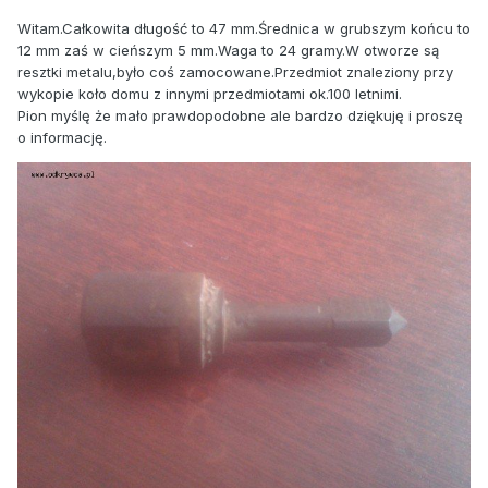
Witam.Całkowita długość to 47 mm.Średnica w grubszym końcu to
12 mm zaś w cieńszym 5 mm.Waga to 24 gramy.W otworze są
resztki metalu,było coś zamocowane.Przedmiot znaleziony przy
wykopie koło domu z innymi przedmiotami ok.100 letnimi.
Pion myślę że mało prawdopodobne ale bardzo dziękuję i proszę
o informację.