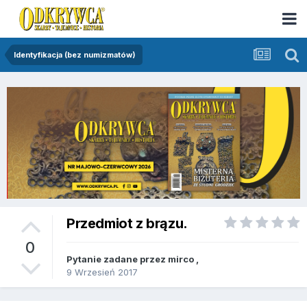
Identyfikacja (bez numizmatów)
Przedmiot z brązu.
0
Pytanie zadane przez
mirco
,
9 Wrzesień 2017